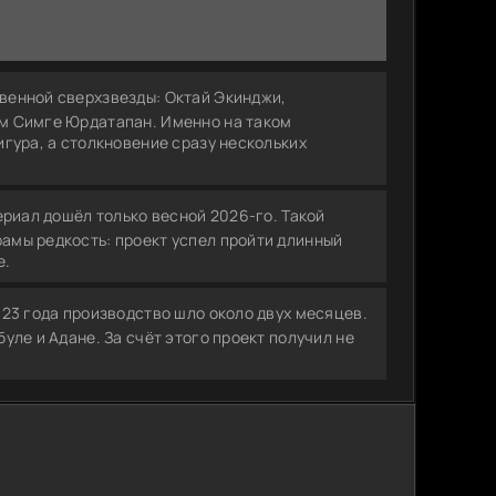
м Симге Юрдатапан. Именно на таком
гура, а столкновение сразу нескольких
амы редкость: проект успел пройти длинный
е.
уле и Адане. За счёт этого проект получил не