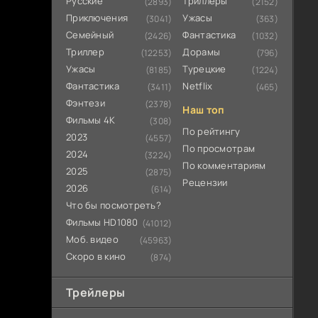
Русские
Триллеры
(2893)
(2152)
Приключения
Ужасы
(3041)
(363)
Семейный
Фантастика
(2426)
(1032)
Триллер
Дорамы
(12253)
(796)
Ужасы
Турецкие
(8185)
(1224)
Фантастика
Netflix
(3411)
(465)
Фэнтези
(2378)
Наш топ
Фильмы 4К
(308)
По рейтингу
2023
(4557)
По просмотрам
2024
(3224)
По комментариям
2025
(2875)
Рецензии
2026
(614)
Что бы посмотреть?
Фильмы HD1080
(41012)
Моб. видео
(45963)
Скоро в кино
(874)
Трейлеры