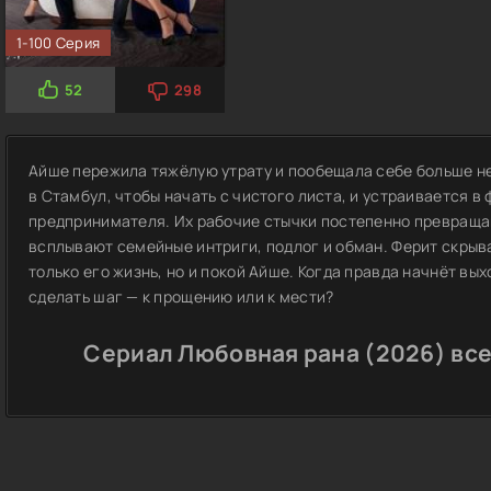
1-100 Серия
52
298
Айше пережила тяжёлую утрату и пообещала себе больше не
в Стамбул, чтобы начать с чистого листа, и устраивается в
предпринимателя. Их рабочие стычки постепенно превращаю
всплывают семейные интриги, подлог и обман. Ферит скрыв
только его жизнь, но и покой Айше. Когда правда начнёт вых
сделать шаг — к прощению или к мести?
Сериал Любовная рана (2026) все