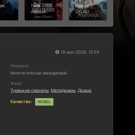
ея
Твое
Моана
Смерть
)
сердце
(2026)
Робина
будет
(2026)
разбито
(2026)
19 июл 2026, 13:59
Перевод:
Многоголосый закадровый
Жанр:
Турецкие сериалы
,
Мелодрамы
,
Драма
Качество:
WEBDL