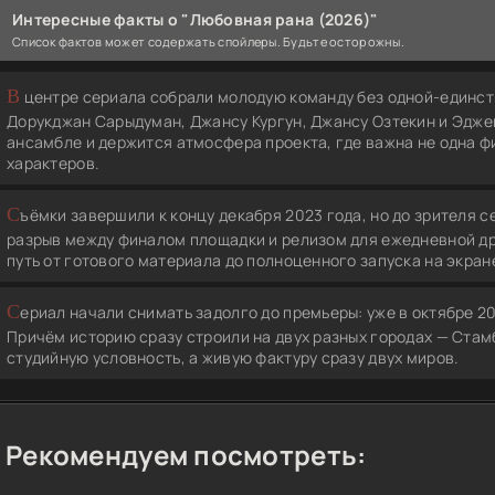
Интересные факты о "Любовная рана (2026)"
Список фактов может содержать спойлеры. Будьте осторожны.
В центре сериала собрали молодую команду без одной-единственной сверхзвезды: Октай Экинджи,
Дорукджан Сарыдуман, Джансу Кургун, Джансу Озтекин и Эдже
ансамбле и держится атмосфера проекта, где важна не одна фи
характеров.
Съёмки завершили к концу декабря 2023 года, но до зрителя сериал дошёл только весной 2026-го. Такой
разрыв между финалом площадки и релизом для ежедневной др
путь от готового материала до полноценного запуска на экран
Сериал начали снимать задолго до премьеры: уже в октябре 2023 года производство шло около двух месяцев.
Причём историю сразу строили на двух разных городах — Стамб
студийную условность, а живую фактуру сразу двух миров.
Рекомендуем посмотреть: