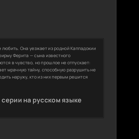
 любить. Она уезжает из родной Каппадокии
 фирму Ферита — сына известного
тся в чувство, но прошлое не отпускает:
ает мрачную тайну, способную разрушить не
одить наружу, кто из них первым решится
 серии на русском языке