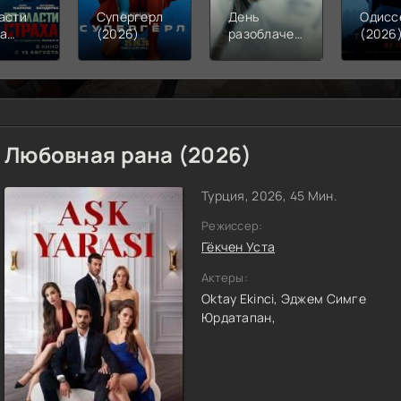
асти
Супергерл
День
Одисс
ха
(2026)
разоблачения
(2026
6)
(2026)
Любовная рана (2026)
Турция, 2026, 45 Мин.
Режиссер:
Гёкчен Уста
Актеры:
Oktay Ekinci,
Эджем Симге
Юрдатапан,