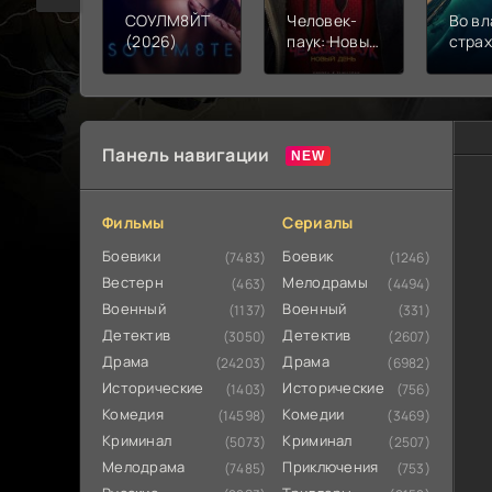
СОУЛМ8ЙТ
Человек-
Во вл
(2026)
паук: Новый
стра
день (2026)
(202
Панель навигации
Фильмы
Сериалы
Боевики
Боевик
(7483)
(1246)
Вестерн
Мелодрамы
(463)
(4494)
Военный
Военный
(1137)
(331)
Детектив
Детектив
(3050)
(2607)
Драма
Драма
(24203)
(6982)
Исторические
Исторические
(1403)
(756)
Комедия
Комедии
(14598)
(3469)
Криминал
Криминал
(5073)
(2507)
Мелодрама
Приключения
(7485)
(753)