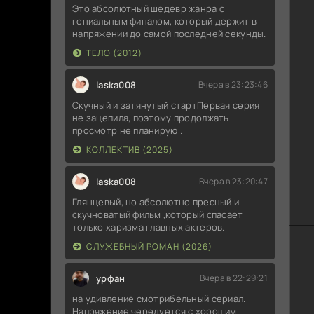
Это абсолютный шедевр жанра с
гениальным финалом, который держит в
напряжении до самой последней секунды.
ТЕЛО (2012)
laska008
Вчера в 23:23:46
Скучный и затянутый стартПервая серия
не зацепила, поэтому продолжать
просмотр не планирую .
КОЛЛЕКТИВ (2025)
laska008
Вчера в 23:20:47
Глянцевый, но абсолютно пресный и
скучноватый фильм ,который спасает
только харизма главных актеров.
СЛУЖЕБНЫЙ РОМАН (2026)
урфан
Вчера в 22:29:21
на удивление смотрибельный сериал.
Напряжение чередуется с хорошим