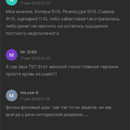
17 мая 2026 22:53
Мое мнение, Актеры 9\10, Режиссура 9\10, Съемка
9\10, сценарий 1\10, либо забастовка так отразилась,
либо денег не хватило, но осталось ощущение
постного недопиленого.
Mr. Di66
M
17 мая 2026 22:03
А где звук TS? Этот женский голос главной героини
просто кровь из ушей!!!
mouse-b
M
17 мая 2026 21:36
фильм фоновый шум : как так то ни экшена, ни как
всегда у ричи интересной развязки ,,,,