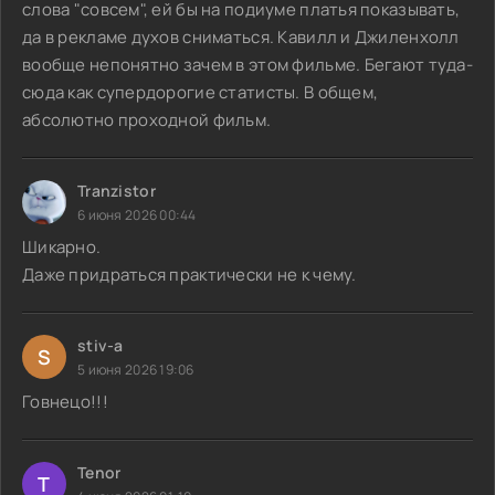
слова "совсем", ей бы на подиуме платья показывать,
да в рекламе духов сниматься. Кавилл и Джиленхолл
вообще непонятно зачем в этом фильме. Бегают туда-
сюда как супердорогие статисты. В общем,
абсолютно проходной фильм.
Tranzistor
6 июня 2026 00:44
Шикарно.
Даже придраться практически не к чему.
stiv-a
S
5 июня 2026 19:06
Говнецо!!!
Tenor
T