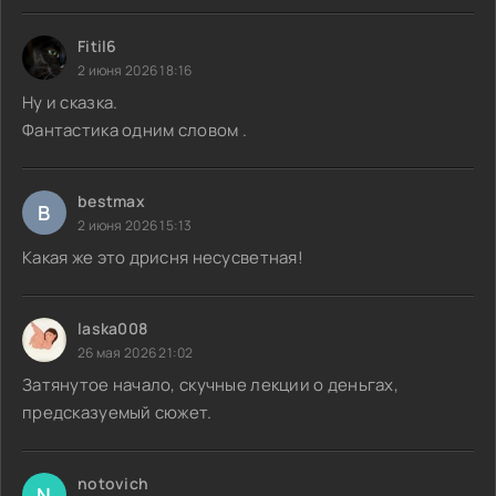
Fitil6
2 июня 2026 18:16
Ну и сказка.
Фантастика одним словом .
bestmax
B
2 июня 2026 15:13
Какая же это дрисня несусветная!
laska008
26 мая 2026 21:02
Затянутое начало, скучные лекции о деньгах,
предсказуемый сюжет.
notovich
N