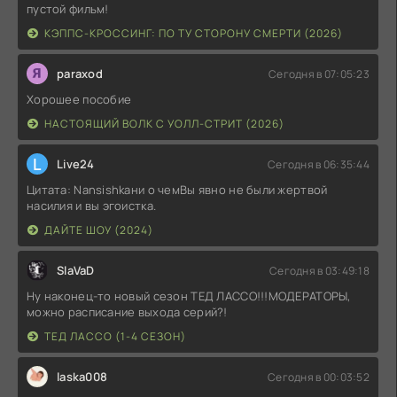
пустой фильм!
КЭППС-КРОССИНГ: ПО ТУ СТОРОНУ СМЕРТИ (2026)
paraxod
Сегодня в 07:05:23
Хорошее пособие
НАСТОЯЩИЙ ВОЛК С УОЛЛ-СТРИТ (2026)
L
Live24
Сегодня в 06:35:44
Цитата: Nansishkaни о чемВы явно не были жертвой
насилия и вы эгоистка.
ДАЙТЕ ШОУ (2024)
SlaVaD
Сегодня в 03:49:18
Ну наконец-то новый сезон ТЕД ЛАССО!!!МОДЕРАТОРЫ,
можно расписание выхода серий?!
ТЕД ЛАССО (1-4 СЕЗОН)
laska008
Сегодня в 00:03:52