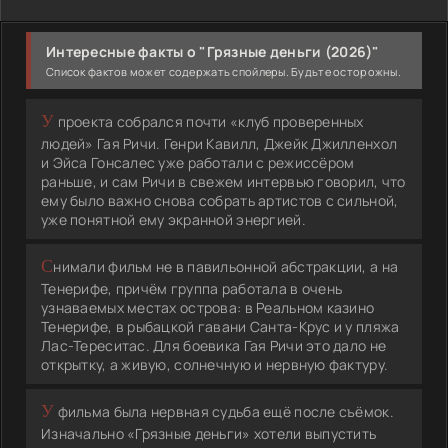
Интересные факты о "Грязные деньги (2026)"
Список фактов может содержать спойлеры. Будьте осторожны.
У проекта собрался почти «клуб проверенных
людей» Гая Ричи. Генри Кавилл, Джейк Джилленхол
и Эйса Гонсалес уже работали с режиссёром
раньше, и сам Ричи в свежем интервью говорил, что
ему было важно снова собрать артистов с сильной,
уже понятной ему экранной энергией.
Снимали фильм не в павильонной абстракции, а на
Тенерифе, причём группа работала в очень
узнаваемых местах острова: в Реальном казино
Тенерифе, в рыбацкой гавани Санта-Крус и у пляжа
Лас-Тереситас. Для боевика Гая Ричи это дало не
открытку, а живую, солнечную и нервную фактуру.
У фильма была нервная судьба ещё после съёмок.
Изначально «Грязные деньги» хотели выпустить