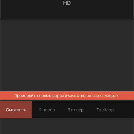
HD
Проверяйте новые серии и качество во всех плеерах!
Смотреть
2 плеер
3 плеер
Трейлер