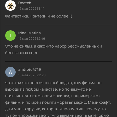
Deatch
16 мая 2026 13:14
Фантастика, Фэнтези и не более ;)
Irina. Marina
I
16 мая 2026 12:46
Это не фильм, а какой-то набор бессмысленных и
бессвязных сцен.
android4749
A
15 мая 2026 22:20
я ктстаи это постоянно наблюдаю, жду фильм. он
выходит в любом качестве. но почему-то не
появляется в категории Новинки, например этот
фильим, и по моей помяти - братья марио, Майнкрафт,
да и много других, которые я пропустил, почему-то
тут они проскакивают, тупо вылаживают в категорию