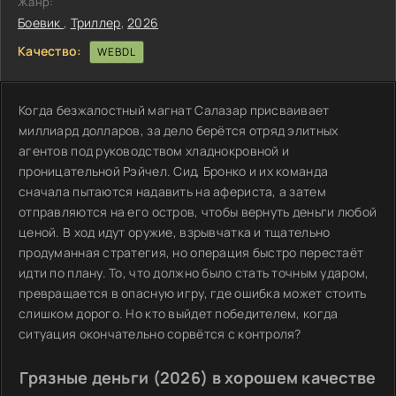
Жанр:
Боевик
,
Триллер
,
2026
Качество:
WEBDL
Когда безжалостный магнат Салазар присваивает
миллиард долларов, за дело берётся отряд элитных
агентов под руководством хладнокровной и
проницательной Рэйчел. Сид, Бронко и их команда
сначала пытаются надавить на афериста, а затем
отправляются на его остров, чтобы вернуть деньги любой
ценой. В ход идут оружие, взрывчатка и тщательно
продуманная стратегия, но операция быстро перестаёт
идти по плану. То, что должно было стать точным ударом,
превращается в опасную игру, где ошибка может стоить
слишком дорого. Но кто выйдет победителем, когда
ситуация окончательно сорвётся с контроля?
Грязные деньги (2026) в хорошем качестве