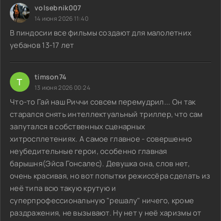
volsebnik007
14 июня 2026 11:40
В пиндосии все фильмы создают для малолетних
уебанов 13-17 лет
timson74
T
13 июня 2026 00:24
Что-то Гай наш Риччи совсем перемудрил... Он так
старался снять интеллектуальный триллер, что сам
запутался в собственных сценарных
хитросплетениях. А самое главное - совершенно
неубедительные герои, особенно главная
барышня(Эйса Гонсалес). Девушка она, слов нет,
очень красивая, но вот попытки режиссёра сделать из
неё типа всю такую крутую и
суперпрофессиональную "решалу" ничего, кроме
раздражения, не вызывают. Ну нет у неё харизмы от