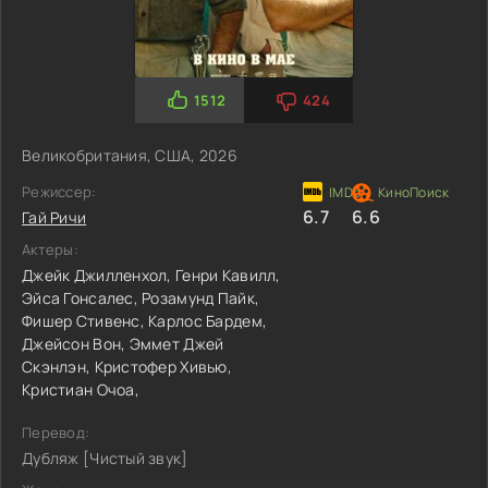
1512
424
Великобритания, США, 2026
Режиссер:
6.7
6.6
Гай Ричи
Актеры:
Джейк Джилленхол,
Генри Кавилл,
Эйса Гонсалес,
Розамунд Пайк,
Фишер Стивенс,
Карлос Бардем,
Джейсон Вон,
Эммет Джей
Скэнлэн,
Кристофер Хивью,
Кристиан Очоа,
Перевод:
Дубляж [Чистый звук]