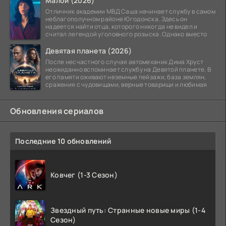
Малой (2026)
Отличник академии МВД Саша начинает службу в самом
неблагополучном районе Югодонска. Здесь он
надеется найти отца, которого никогда не видел и
считал легендой уголовного розыска. Однако вместо
Девятая планета (2026)
После несчастного случая автомеханик Дима Хруст
неожиданно вспоминает службу на Девятой планете. В
его памяти оживают неземные пейзажи, база землян,
сражения с чудовищами, верные товарищи и любимая
Обновления сериалов
Последние 10 обновлений
Ковчег (1-3 Сезон)
Звездный путь: Странные новые миры (1-4
Сезон)