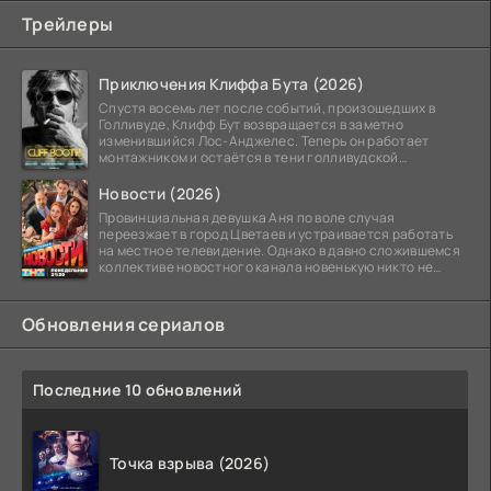
Трейлеры
Приключения Клиффа Бута (2026)
Спустя восемь лет после событий, произошедших в
Голливуде, Клифф Бут возвращается в заметно
изменившийся Лос-Анджелес. Теперь он работает
монтажником и остаётся в тени голливудской
студийной системы,
Новости (2026)
Провинциальная девушка Аня по воле случая
переезжает в город Цветаев и устраивается работать
на местное телевидение. Однако в давно сложившемся
коллективе новостного канала новенькую никто не
ждёт, и
Обновления сериалов
Последние 10 обновлений
Точка взрыва (2026)