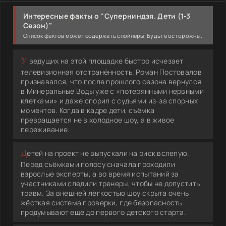
Интересные факты о "Суперниндзя. Дети (1-3
Сезон)"
Список фактов может содержать спойлеры. Будьте осторожны.
У ведущих на этой площадке быстро исчезает
телевизионная отстранённость. Роман Постовалов
признавался, что после прошлого сезона вернулся
в Минеральные Воды уже с «потерянными нервными
клетками» и даже спорил с судьями из-за спорных
моментов. Когда в кадре дети, съёмка
превращается не в холодное шоу, а в живое
переживание.
Детей на проект не выпускали на риск вслепую.
Перед съёмками полосу сначала проходили
взрослые эксперты, а во время испытаний за
участниками следили тренеры, чтобы не допустить
травм. За внешней лёгкостью шоу скрыта очень
жёсткая система проверки, где безопасность
продумывают ещё до первого детского старта.