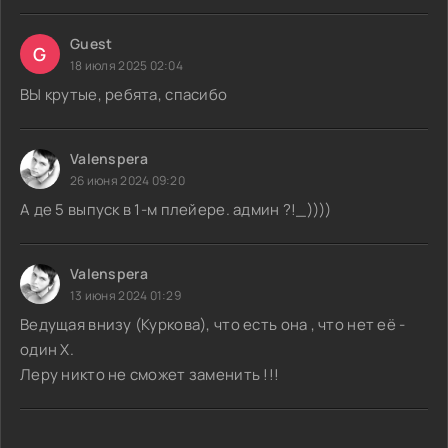
Guest
G
18 июля 2025 02:04
ВЫ крутые, ребята, спасибо
Valenspera
26 июня 2024 09:20
А де 5 выпуск в 1-м плейере. админ ?!_))))
Valenspera
13 июня 2024 01:29
Ведущая внизу (Куркова), что есть она , что нет её -
один Х.
Леру никто не сможет заменить !!!