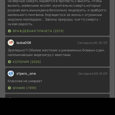
на верную смерть кидаются в пропасть с высоты, чтобы
выжить, маленьких козлят, мучительно смерть которых
родная мать вынуждена бессильно лицезреть, и храброго
маленького пингвина, борящегося за жизнь с огромным
морским леопардом... Законы природы, чья-то смерть -
чужая радость.
ВРАЖДЕБНАЯ ПЛАНЕТА (2019)
laska008
Сегодня в 00:25:39
Зрелищно!!! Обилие жестоких и динамичных боевых сцен,
напоминающих видеоигру с квестами.
КОЛОНИЯ (2026)
s1pers_one
Сегодня в 00:16:09
Классика не умирает
МУМИЯ (1999)
SlaVaD
Вчера в 23:43:23
1 и 2 сезоны уже сейчас кажутся очень слабыми в отличии
от 3-го. Хотя, в те времена все смотрели МАЖОРА