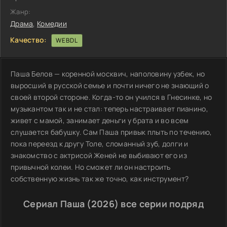
Жанр:
Драма
,
Комедии
Качество:
WEBDL
Паша Белов — коренной москвич, наполовину узбек, но
выросший в русской семье и почти ничего не знающий о
своей второй стороне. Когда-то он учился в Гнесинке, но
музыкантом так и не стал: теперь настраивает пианино,
живет с мамой, занимает деньги у брата и во всем
слушается бабушку. Сам Паша привык плыть по течению,
пока переезд к другу Толе, сломанный зуб, долги и
знакомство с актрисой Женей не выбивают его из
привычной колеи. Но сможет ли он настроить
собственную жизнь так же точно, как инструмент?
Сериал Паша (2026) все серии подряд