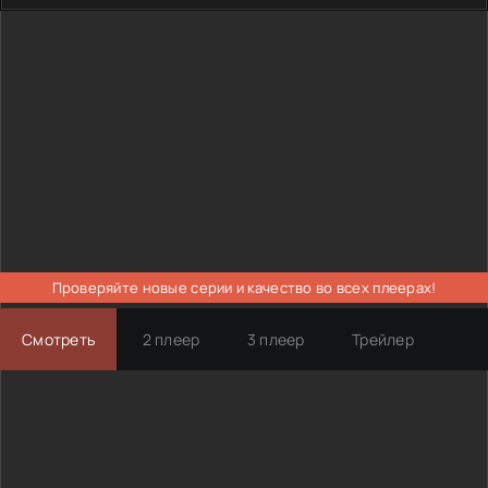
Проверяйте новые серии и качество во всех плеерах!
Смотреть
2 плеер
3 плеер
Трейлер