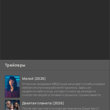
Трейлеры
Малой (2026)
Отличник академии МВД Саша начинает службу в самом
неблагополучном районе Югодонска. Здесь он
надеется найти отца, которого никогда не видел и
считал легендой уголовного розыска. Однако вместо
Девятая планета (2026)
После несчастного случая автомеханик Дима Хруст