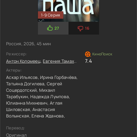
1-9 Серия
27
16
Россия, 2026, 45 мин
Режиссер:
7.4
Антон Коломеец
,
Евгения Тамахина
Актеры:
Аскар Ильясов,
Ирина Горбачёва,
Татьяна Догилева,
Сергей
Соцердотский,
Михаил
Тарабукин,
Надежда Лумпова,
Юлианна Михневич,
Аглая
Шиловская,
Анастасия
Волынская,
Елена Жданова,
Перевод:
Оригинал