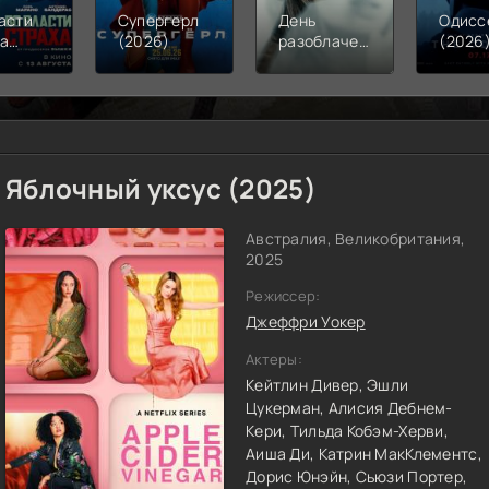
асти
Супергерл
День
Одисс
ха
(2026)
разоблачения
(2026
6)
(2026)
Яблочный уксус (2025)
Австралия, Великобритания,
2025
Режиссер:
Джеффри Уокер
Актеры:
Кейтлин Дивер,
Эшли
Цукерман,
Алисия Дебнем-
Кери,
Тильда Кобэм-Херви,
Аиша Ди,
Катрин МакКлементс,
Дорис Юнэйн,
Сьюзи Портер,