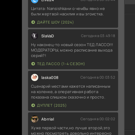
Цитата: Nansishkaни о чемВы явно не
были жертвой насилия и вы эгоистка.
ДАЙТЕ ШОУ (2024)
SlaVaD
Сегодня в 03:49:18
Ну наконец-то новый сезон ТЕД ЛАССО!!!
МОДЕРАТОРЫ, можно расписание выхода
серий?!
ТЕД ЛАССО (1-4 СЕЗОН)
laska008
Сегодня в 00:03:52
Сценарий местами кажется написанным
на коленке, а оперативная работа
показана слишком сказочно и просто.
ДУПЛЕТ (2025)
Abrrial
Сегодня в 00:02:02
Хуже первой части,но лучше второй,это
можно посмотреть довольно интересно