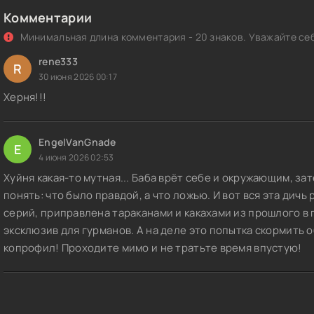
Комментарии
Минимальная длина комментария - 20 знаков. Уважайте себ
rene333
R
30 июня 2026 00:17
Херня!!!
EngelVanGnade
E
4 июня 2026 02:53
Хуйня какая-то мутная... Баба врёт себе и окружающим, за
понять: что было правдой, а что ложью. И вот вся эта дичь
серий, приправлена тараканами и какахами из прошлого в 
эксклюзив для гурманов. А на деле это попытка скормить о
копрофил! Проходите мимо и не тратьте время впустую!