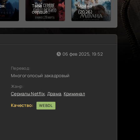
ея
Твое
Моана
Смерть
)
сердце
(2026)
Робина
будет
(2026)
разбито
(2026)
06 фев 2025, 19:52
Перевод:
Многоголосый закадровый
Жанр:
Сериалы Netflix
,
Драма
,
Криминал
Качество:
WEBDL