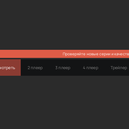
Проверяйте новые серии и качеств
мотреть
2 плеер
3 плеер
4 плеер
Трейлер