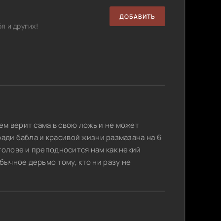
ДОБАВИТЬ
я и других!
тем верит сама в свою ложь и не может
 ради бабла и красивой жизни размазана на 6
голове и преподносится нам как некий
бычное дерьмо тому, кто ни разу не