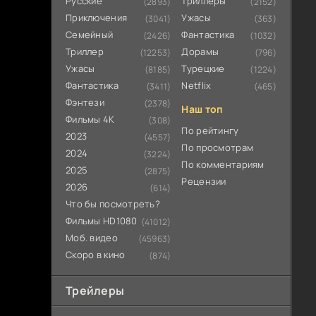
Русские
Триллеры
(2893)
(2152)
Приключения
Ужасы
(3041)
(363)
Семейный
Фантастика
(2426)
(1032)
Триллер
Дорамы
(12253)
(796)
Ужасы
Турецкие
(8185)
(1224)
Фантастика
Netflix
(3411)
(465)
Фэнтези
(2378)
Наш топ
Фильмы 4К
(308)
По рейтингу
2023
(4557)
По просмотрам
2024
(3224)
По комментариям
2025
(2875)
Рецензии
2026
(614)
Что бы посмотреть?
Фильмы HD1080
(41012)
Моб. видео
(45963)
Скоро в кино
(874)
Трейлеры