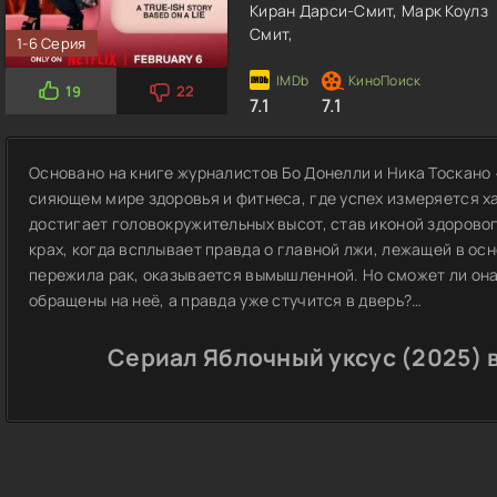
Киран Дарси-Смит,
Марк Коулз
Смит,
1-6 Серия
19
22
7.1
7.1
Основано на книге журналистов Бо Донелли и Ника Тоскано
сияющем мире здоровья и фитнеса, где успех измеряется х
достигает головокружительных высот, став иконой здоровог
крах, когда всплывает правда о главной лжи, лежащей в осно
пережила рак, оказывается вымышленной. Но сможет ли она
обращены на неё, а правда уже стучится в дверь?…
Сериал Яблочный уксус (2025) 