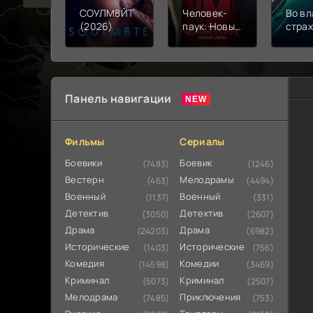
СОУЛМ8ЙТ
Человек-
Во вл
(2026)
паук: Новый
стра
день (2026)
(202
Панель навигации
Фильмы
Сериалы
Боевики
Боевик
(7483)
(1246)
Вестерн
Мелодрамы
(463)
(4494)
Военный
Военный
(1137)
(331)
Детектив
Детектив
(3050)
(2607)
Драма
Драма
(24203)
(6982)
Исторические
Исторические
(1403)
(756)
Комедия
Комедии
(14598)
(3469)
Криминал
Криминал
(5073)
(2507)
Мелодрама
Приключения
(7485)
(753)