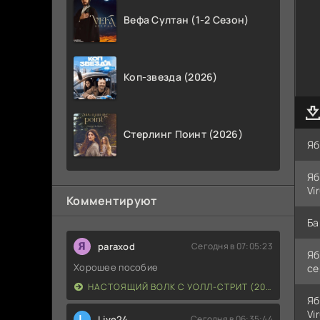
Вефа Султан (1-2 Сезон)
Коп-звезда (2026)
Стерлинг Поинт (2026)
Яб
Яб
Vi
Комментируют
Ба
paraxod
Сегодня в 07:05:23
Яб
Хорошее пособие
се
НАСТОЯЩИЙ ВОЛК С УОЛЛ-СТРИТ (2026)
Яб
Vi
L
Live24
Сегодня в 06:35:44