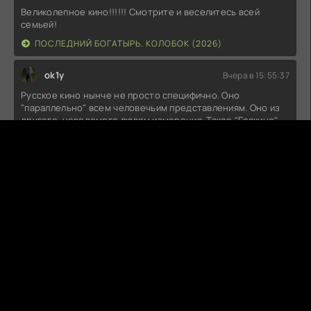
Великолепное кино!!!!!! Смотрите и веселитесь всей
семьей!
ПОСЛЕДНИЙ БОГАТЫРЬ. КОЛОБОК (2026)
ok1y
Вчера в 15:55:37
Русское кино нынче не просто специфично. Оно
"параллельно" всем человечьим представлениям. Оно из
другого, неведомого людям измерения. Такое "Госкино"
могло бы быть в Мордоре. Орки на сеансах умирали бы от
счастья.Есть, конечно, недоработки. "Колобок" должен
был бы принять православное крещение и заключить
контракт на ......... .
ПОСЛЕДНИЙ БОГАТЫРЬ. КОЛОБОК (2026)