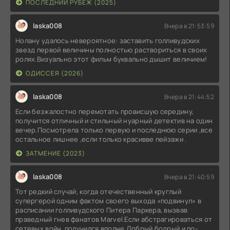
ПОСЛЕДНИЙ РУБЕЖ (2025)
laska008
Вчера в 21:53:59
Нолану удалось невероятное: заставить голливудских
звезд первой величины полностью раствориться в своих
ролях.Визуально этот фильм буквально дышит величием!
ОДИССЕЯ (2026)
laska008
Вчера в 21:44:52
Если безжалостно перемотать провисшую середину,
получится отличный и стильный нуарный детектив на один
вечер.Посмотрела только первую и последнюю серии ,все
остальное лишнее ,если только красивве пейзажи .
ЗАТМЕНИЕ (2023)
laska008
Вчера в 21:40:59
Тот редкий случай, когда отечественный круглый
супергерой одним фактом своего выхода «подвинул» в
расписании голливудского Питера Паркера, вызвав
праведный гнев фанатов Marvel.Если абстрагироваться от
сетевых войн, получился вполне Добрый,бодрый и по-