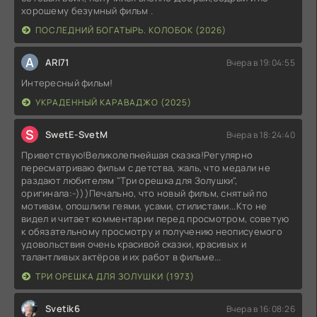
хорошему безумный фильм .
ПОСЛЕДНИЙ БОГАТЫРЬ. КОЛОБОК (2026)
A
ARI71
Вчера в 19:04:55
Интересный фильм!
УКРАДЕННЫЙ КАРАВАДЖО (2025)
S
SwetE-SvetM
Вчера в 18:24:40
Приветствую!Великолепнейшая сказка!Регулярно
пересматриваю фильм с детства, жаль, что медали не
раздают любителям "Три орешка для Золушки",
оригинала:-)))Печально, что новый фильм, снятый по
мотивам, опошлили геями, усами, стилистами...Кто не
видел и читает комментарии перед просмотром, советую
к обязательному просмотру и получению неописуемого
удовольствия очень красивой сказки, красивых и
талантливых актёров и их работ в фильме...
ТРИ ОРЕШКА ДЛЯ ЗОЛУШКИ (1973)
Svetik6
Вчера в 16:08:26