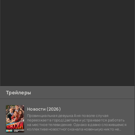
Трейлеры
Новости (2026)
Провинциальная девушка Аня по воле случая
переезжает в город Цветаев и устраивается работать
на местное телевидение. Однако в давно сложившемся
коллективе новостного канала новенькую никто не
ждёт, и