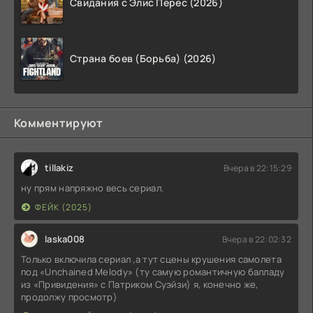
Свидания с Элис Перес (2026)
Страна боев (Борьба) (2026)
Комментируют
tillakiz
Вчера в 22:15:29
ну прям напряжно весь сериал.
ФЕЙК (2025)
laska008
Вчера в 22:02:32
Только включила сериал ,а тут сцены крушения самолета
под «Unchained Melody» (ту самую романтичную балладу
из «Привидения» с Патриком Суэйзи) я, конечно же,
продолжу просмотр)