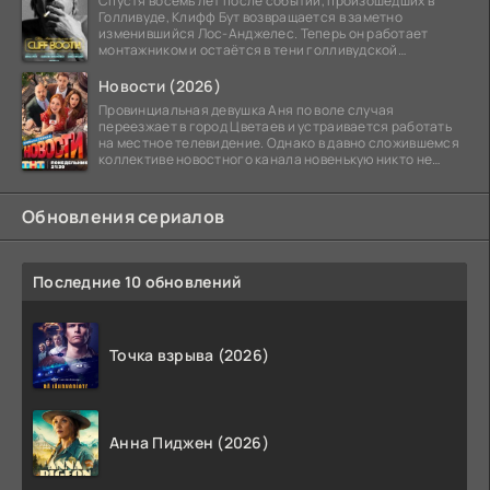
Спустя восемь лет после событий, произошедших в
Голливуде, Клифф Бут возвращается в заметно
изменившийся Лос-Анджелес. Теперь он работает
монтажником и остаётся в тени голливудской
студийной системы,
Новости (2026)
Провинциальная девушка Аня по воле случая
переезжает в город Цветаев и устраивается работать
на местное телевидение. Однако в давно сложившемся
коллективе новостного канала новенькую никто не
ждёт, и
Обновления сериалов
Последние 10 обновлений
Точка взрыва (2026)
Анна Пиджен (2026)