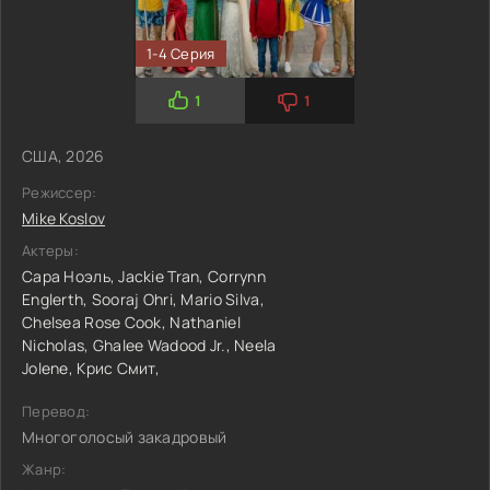
1-4 Серия
1
1
США, 2026
Режиссер:
Mike Koslov
Актеры:
Сара Ноэль,
Jackie Tran,
Corrynn
Englerth,
Sooraj Ohri,
Mario Silva,
Chelsea Rose Cook,
Nathaniel
Nicholas,
Ghalee Wadood Jr.,
Neela
Jolene,
Крис Смит,
Перевод:
Многоголосый закадровый
Жанр: