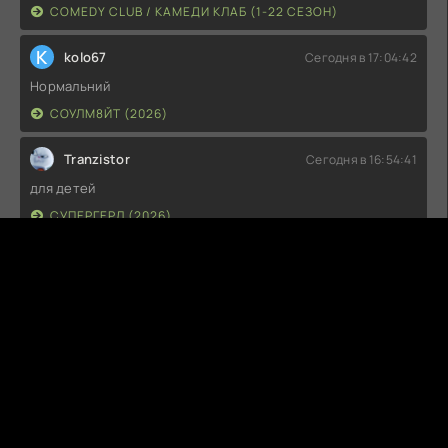
COMEDY CLUB / КАМЕДИ КЛАБ (1-22 СЕЗОН)
K
kolo67
Сегодня в 17:04:42
Нормальний
СОУЛМ8ЙТ (2026)
Tranzistor
Сегодня в 16:54:41
для детей
СУПЕРГЕРЛ (2026)
G
Guest
Сегодня в 14:04:43
Не советую к просмотру
СУПЕРГЕРЛ (2026)