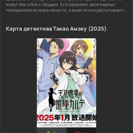
живут бок о бок с людьми. Его охраняют двое верных
помощников из мира нечисти, и вместе они распутывают
странные дела: исчезающие товары, проклятые письма,
обиды, тянущиеся из прошлого. В шумном
Карта детектива Такао Амэку (2025)