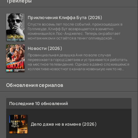
Трейлеры
Приключения Клиффа Бута (2026)
Спустя восемь лет после событий, произошедших в
Голливуде, Клифф Бут возвращается в заметно
изменившийся Лос-Анджелес. Теперь он работает
монтажником и остаётся в тени голливудской
студийной системы,
Новости (2026)
Провинциальная девушка Аня по воле случая
переезжает в город Цветаев и устраивается работать
на местное телевидение. Однако в давно сложившемся
коллективе новостного канала новенькую никто не
ждёт, и
Обновления сериалов
Последние 10 обновлений
Дело даже не в измене (2026)