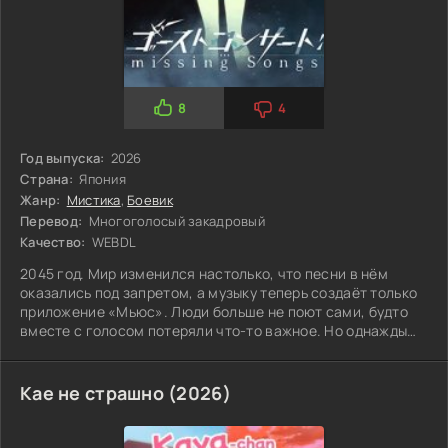
8
4
Год выпуска:
2026
Страна:
Япония
Жанр:
Мистика
,
Боевик
Перевод:
Многоголосый закадровый
Качество:
WEBDL
2045 год. Мир изменился настолько, что песни в нём
оказались под запретом, а музыку теперь создаёт только
приложение «Мьюс». Люди больше не поют сами, будто
вместе с голосом потеряли что-то важное. Но однажды
старшеклассница Сериа случайно слышит настоящее
пение — то, чего в этом мире не должно
Кае не страшно (2026)