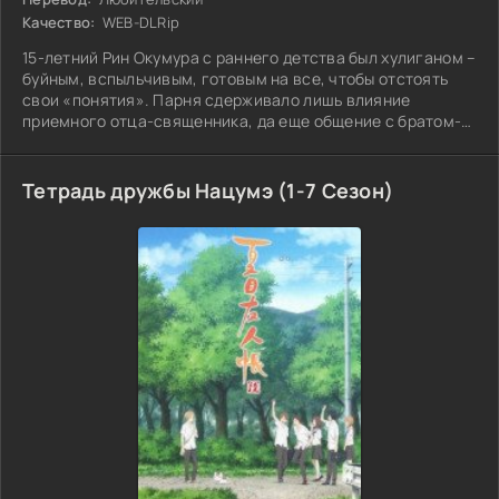
Качество:
WEB-DLRip
15-летний Рин Окумура с раннего детства был хулиганом –
буйным, вспыльчивым, готовым на все, чтобы отстоять
свои «понятия». Парня сдерживало лишь влияние
приемного отца-священника, да еще общение с братом-
близнецом Юкио. Тем не менее, за стенами монастыря,
где жили братья, старшего звали не иначе
Тетрадь дружбы Нацумэ (1-7 Сезон)