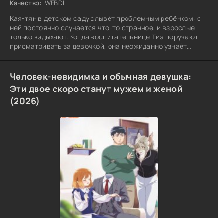
Качество:
WEBDL
Кая-тян в детском саду слывёт проблемным ребёнком: с
ней постоянно случается что-то странное, и взрослые
только вздыхают. Когда воспитательнице Тиэ поручают
присматривать за девочкой, она неожиданно узнаёт
правду: у Каи есть редкая способность — она видит злых
духов и умеет побеждать их одним
Человек-невидимка и обычная девушка:
Эти двое скоро станут мужем и женой
(2026)