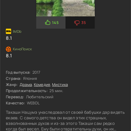
145
35
8.1
8.1
Год выпуска:
2017
Страна:
Япония
Жанр:
Драма
,
Комедия
,
Мистика
Продолжительность:
25 мин.
Перевод:
Любительский
Качество:
WEBDL
Такаши Нацумэ унаследовал от своей бабушки дар видеть
екаев. С самого детства он видел этих страшных,
взволнованных духов и из-за этого Такаши сам редко
когда был весел. Ему были отвратительны духи, он их