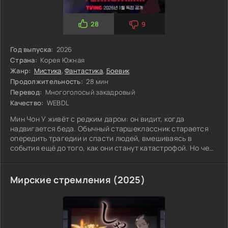
28
9
Год выпуска:
2026
Страна:
Корея Южная
Жанр:
Мистика
,
Фантастика
,
Боевик
Продолжительность:
28 мин
Перевод:
Многоголосый закадровый
Качество:
WEBDL
Мин Чон У живёт с редким даром: он видит, когда
надвигается беда. Обычный старшеклассник старается
опередить трагедии и спасти людей, вмешиваясь в
события ещё до того, как они станут катастрофой. Но чем
чаще он оказывается рядом с местом несчастья, тем
подозрительнее это выглядит со стороны.
Мирские стремления (2025)