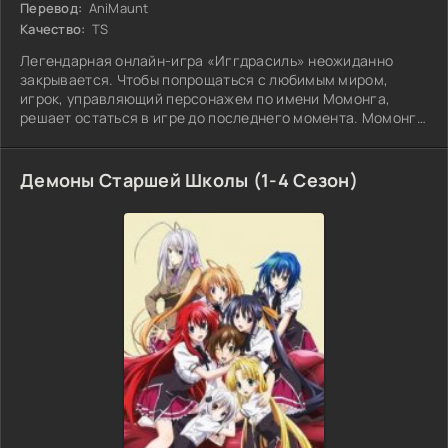
Перевод:
AniMaunt
Качество:
TS
Легендарная онлайн-игра «Иггдрасиль» неожиданно
закрывается. Чтобы попрощаться с любимым миром,
игрок, управляющий персонажем по имени Момонга,
решает остаться в игре до последнего момента. Момонга
— лич и лидер одной из сильнейших «тёмных» гильдий. Он
собирает всех своих подданных в главном зале
Демоны Старшей Школы (1-4 Сезон)