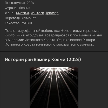
Год выпуска:
2024
Страна:
Япония
Жанр:
Мистика
,
Фэнтези
,
Триллер
Перевод:
AniMaunt
Качество:
WEBDL
После триумфальной победы над Нечестивым королем в
Киото, Рин и его друзья возвращаются к привычной жизни
в Академии Истинного Креста. Однако вскоре Рыцари
Истинного Креста начинают сталкиваться с волной
странных демонических явлений, охватывающих весь
мир. Рин и его товарищи пытаются разгадать
Истории ран Вампир Коёми (2024)