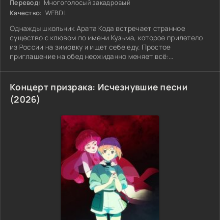
Перевод:
Многоголосый закадровый
Качество:
WEBDL
Однажды школьник Арата Кода встречает странное
существо с клювом по имени Кузьма, которое прилетело
из России на зимовку и ищет себе еду. Простое
приглашение на обед неожиданно меняет всё:
разговорчивый и обаятельный гость остаётся у Араты до
самой весны. Постепенно Кузьма становится частью
семьи,
Концерт призрака: Исчезнувшие песни
(2026)