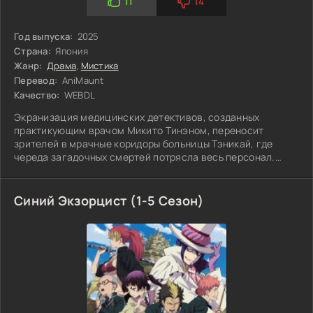
11
14
Год выпуска:
2025
Страна:
Япония
Жанр:
Драма
,
Мистика
Перевод:
AniMaunt
Качество:
WEBDL
Экранизация медицинских детективов, созданных
практикующим врачом Микито Тинэном, переносит
зрителей в мрачные коридоры больницы Тэникай, где
череда загадочных смертей потрясла весь персонал.
Полиция бессильна, а страх среди сотрудников растёт.
На передний план выходит гениальная диагност Такао
Синий Экзорцист (1-5 Сезон)