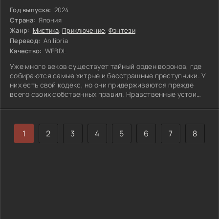
Год выпуска:
2024
Страна:
Япония
Жанр:
Мистика
,
Приключение
,
Фэнтези
Перевод:
Anilibria
Качество:
WEBDL
Уже много веков существует тайный орден воронов, где
собираются самые хитрые и бесстрашные преступники. У
них есть свой кодекс, но они придерживаются прежде
всего своих собственных правил. Нравственные устои
для них ничего не значат, они следуют лишь своим
желаниям и стремятся к обогащению любой
1
2
3
4
5
6
7
8