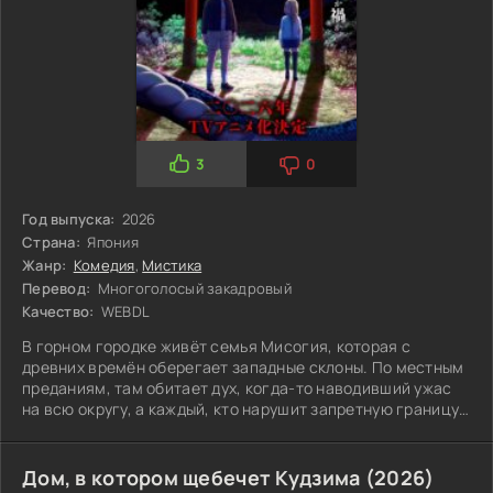
3
0
Год выпуска:
2026
Страна:
Япония
Жанр:
Комедия
,
Мистика
Перевод:
Многоголосый закадровый
Качество:
WEBDL
В горном городке живёт семья Мисогия, которая с
древних времён оберегает западные склоны. По местным
преданиям, там обитает дух, когда-то наводивший ужас
на всю округу, а каждый, кто нарушит запретную границу,
рискует навлечь на себя проклятие. Но любопытство
оказывается сильнее страха, и дети
Дом, в котором щебечет Кудзима (2026)