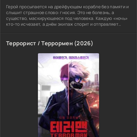
Герой просыпается на дрейфующем корабле без памяти и
слышит страшное слово: гносия. Это не болезнь, а
существо, маскирующееся под человека. Каждую «ночь»
кто-то исчезает, а днём экипаж спорит и отправляет
подозреваемых в холодный сон. Но время ломается:
после развязки всё начинает сначала, меняются
Террорист / Террормен (2026)