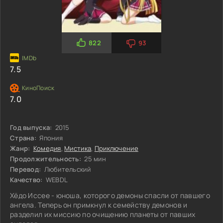
822
93
7.5
7.0
Год выпуска:
2015
Страна:
Япония
Жанр:
Комедия
,
Мистика
,
Приключение
Продолжительность:
25 мин
Перевод:
Любительский
Качество:
WEBDL
Хёдо Иссее - юноша, которого демоны спасли от павшего
ангела. Теперь он примкнул к семейству демонов и
разделил их миссию по очищению планеты от павших