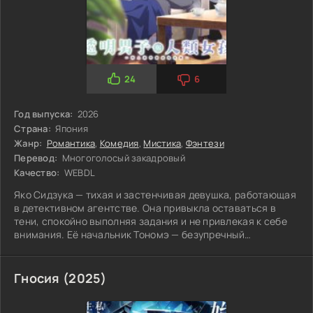
24
6
Год выпуска:
2026
Страна:
Япония
Жанр:
Романтика
,
Комедия
,
Мистика
,
Фэнтези
Перевод:
Многоголосый закадровый
Качество:
WEBDL
Яко Сидзука — тихая и застенчивая девушка, работающая
в детективном агентстве. Она привыкла оставаться в
тени, спокойно выполняя задания и не привлекая к себе
внимания. Её начальник Тономэ — безупречный
джентльмен, владелец агентства и талантливый
детектив, обладающий необычным даром: он невидим.
Гносия (2025)