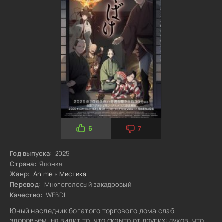
6
7
Год выпуска:
2025
Страна:
Япония
Жанр:
Anime
»
Мистика
Перевод:
Многоголосый закадровый
Качество:
WEBDL
Юный наследник богатого торгового дома слаб
здоровьем, но видит то, что скрыто от других: духов, что