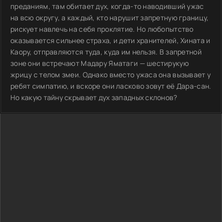
преданиям, там обитает дух, когда-то наводивший ужас
на всю округу, а каждый, кто нарушит запретную границу,
рискует навлечь на себя проклятие. Но любопытство
оказывается сильнее страха, и дети хранителей, Хината и
Каору, отправляются туда, куда им нельзя. В запретной
зоне они встречают Мадару Яматаги — шестирукую
жрицу с телом змеи. Однако вместо ужаса она вызывает у
ребят симпатию, и вскоре они ласково зовут её Дара-сан.
Но какую тайну скрывает дух западных склонов?