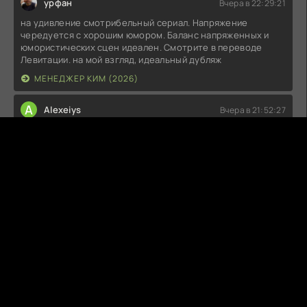
урфан
Вчера в 22:29:21
на удивление смотрибельный сериал. Напряжение
чередуется с хорошим юмором. Баланс напряженных и
юмористических сцен идеален. Смотрите в переводе
Левитации. на мой взгляд, идеальный дубляж
МЕНЕДЖЕР КИМ (2026)
A
Alexeiys
Вчера в 21:52:27
Отличный трэшачок Создал сие творение точно безумный,
но мне зашло интересные боевки были даже довольно
смешные Фильм на любителя, кто такое не любит
проходите мимо 7/10
ОНИ ПРИДУТ ЗА ТОБОЙ (2026)