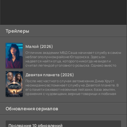
Трейлеры
Малой (2026)
Отличник академии МВД Саша начинает службу в самом
неблагополучном районе Югодонска. Здесь он
надеется найти отца, которого никогда не видел и
считал легендой уголовного розыска. Однако вместо
Девятая планета (2026)
После несчастного случая автомеханик Дима Хруст
неожиданно вспоминает службу на Девятой планете. В
его памяти оживают неземные пейзажи, база землян,
сражения с чудовищами, верные товарищи и любимая
Обновления сериалов
Последние 10 обновлений