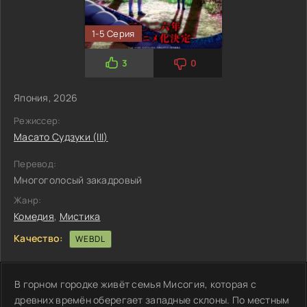
1-5 Серия
3
0
Япония, 2026
Режиссер:
Масато Судзуки (III)
Перевод:
Многоголосый закадровый
Жанр:
Комедия
,
Мистика
Качество:
WEBDL
В горном городке живёт семья Мисогия, которая с
древних времён оберегает западные склоны. По местным