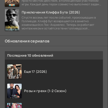
просто местом действия, а полноценным участником
игры. Каждый день герои совместно выполняют задания
и
Приключения Клиффа Бута (2026)
Спустя восемь лет после событий, произошедших в
Голливуде, Клифф Бут возвращается в заметно
изменившийся Лос-Анджелес. Теперь он работает
монтажником и остаётся в тени голливудской
студийной системы,
Обновления сериалов
Последние 10 обновлений
Еще 17 (2026)
Розы и грехи (1-2 Сезон)