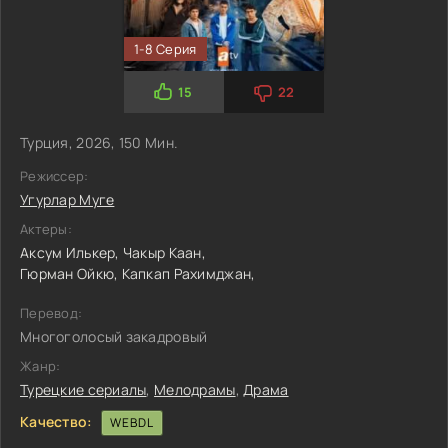
1-8 Серия
15
22
Турция, 2026, 150 Мин.
Режиссер:
Угурлар Муге
Актеры:
Аксум Илькер,
Чакыр Каан,
Гюрман Ойкю,
Капкап Рахимджан,
Перевод:
Многоголосый закадровый
Жанр:
Турецкие сериалы
,
Мелодрамы
,
Драма
Качество:
WEBDL