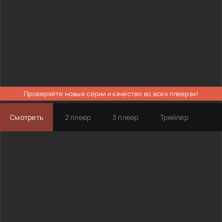
Проверяйте новые серии и качество во всех плеерах!
Смотреть
2 плеер
3 плеер
Трейлер