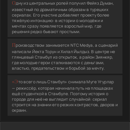
Одну из центральных ролей получил Фейяз Думан,
известный по драматичным образам в турецких
сериалах. Его участие добавляет проекту более
тяжёлую интонацию: в истории о молодёжи и
мечтах сразу появляется взрослый мир, где
решения редко бывают простыми.
Производством занимается NTC Medya, а сценарий
написали Йекта Торун и Хилал Йылдыз. В центре не
глянцевый Стамбул из открыток, а район Зиянкяр,
где молодые герои сталкиваются с деньгами,
властью, предательством и борьбой за мечту.
«Это всего лишь Стамбул» снимала Муге Угурлар
— режиссёр, которая начинала путь на площадках
ещё студенткой в Стамбуле. Поэтому история о
городе для неё не выглядит случайной: сериал
строится на знании его резких контрастов, дворов и
окраин.