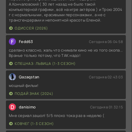
А.Кончаловский ( 30 лет назад не было такой
компьютерной графики , всё на игре актёров ) и Трою 2004
г с нормальными , красивыми персонажами , а не с
трансгендерами и непонятной красоты Еленой.
ОДИССЕЯ (2026)
F
Fedd63
Сегодня в 06:04:58
сделано классно, жаль что снимали кино не из того окопа...
Вранье только потому, что ТАК надо!
СПЕЦНАЗ: ЛЬВИЦА (1-3 СЕЗОН)
Qazaqstan
Сегодня в 02:43:03
мощный фильм!
ПОДАЙ ЗНАК (2024)
D
danisimo
Сегодня в 01:32:15
Мне сериал зашол! 5/5 плохо тока раз в неделю (
КОВЧЕГ (1-3 СЕЗОН)