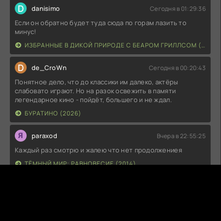
D
danisimo
Сегодня в 01:29:36
Если он обратно будет туда сюда по горам лазить то
минус!
ИЗБРАННЫЕ В ДИКОЙ ПРИРОДЕ С БЕАРОМ ГРИЛЛСОМ (2026)
D
de_CroWn
Сегодня в 00:20:43
Понятное дело, что до классики им далеко, актёры
слабовато играют. Но на разок освежить в памяти
легендарное кино - пойдёт, большего и не ждал.
БУРАТИНО (2026)
paraxod
Вчера в 22:55:25
Каждый раз смотрю и жалею что нет продолжениея
ТЁМНЫЙ МИР: РАВНОВЕСИЕ (2014)
s1pers_one
Вчера в 22:47:32
Потрясающий фильм 8 ИЗ 10
ВЕЛИКИЙ УРАВНИТЕЛЬ 2 (2018)