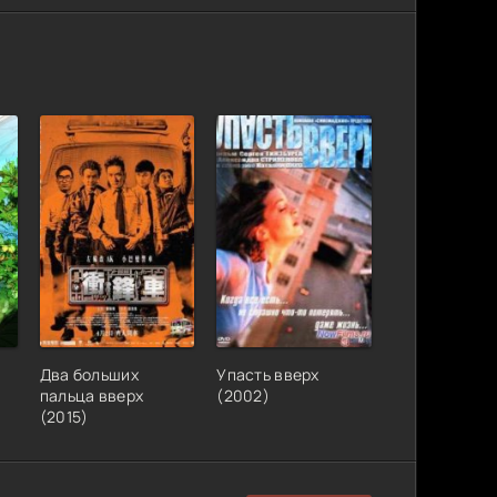
е
Два больших
Упасть вверх
пальца вверх
(2002)
(2015)