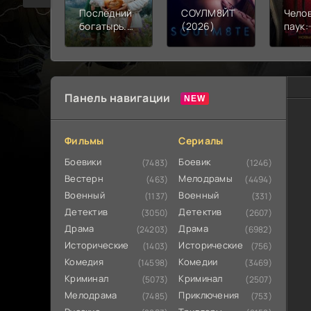
Последний
СОУЛМ8ЙТ
Чело
богатырь.
(2026)
паук:
Колобок
день 
(2026)
Панель навигации
Фильмы
Сериалы
Боевики
Боевик
(7483)
(1246)
Вестерн
Мелодрамы
(463)
(4494)
Военный
Военный
(1137)
(331)
Детектив
Детектив
(3050)
(2607)
Драма
Драма
(24203)
(6982)
Исторические
Исторические
(1403)
(756)
Комедия
Комедии
(14598)
(3469)
Криминал
Криминал
(5073)
(2507)
Мелодрама
Приключения
(7485)
(753)