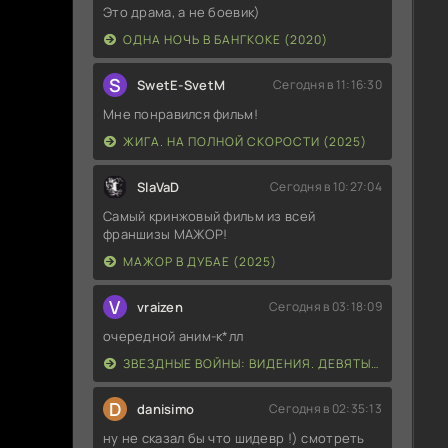
Это драма, а не боевик)
ОДНА НОЧЬ В БАНГКОКЕ (2020)
S
SwetE-SvetM
Сегодня в 11:16:30
Мне понравился фильм!
ЖИГА. НА ПОЛНОЙ СКОРОСТИ (2025)
SlaVaD
Сегодня в 10:27:04
Самый кринжовый фильм из всей
франшизы МАЖОР!
МАЖОР В ДУБАЕ (2025)
V
vraizen
Сегодня в 03:18:09
очередной аним-к*лл
ЗВЕЗДНЫЕ ВОЙНЫ: ВИДЕНИЯ. ДЕВЯТЫЙ ДЖЕДАЙ (2026)
D
danisimo
Сегодня в 02:35:13
ну не сказал бы что шидевр !) смотреть