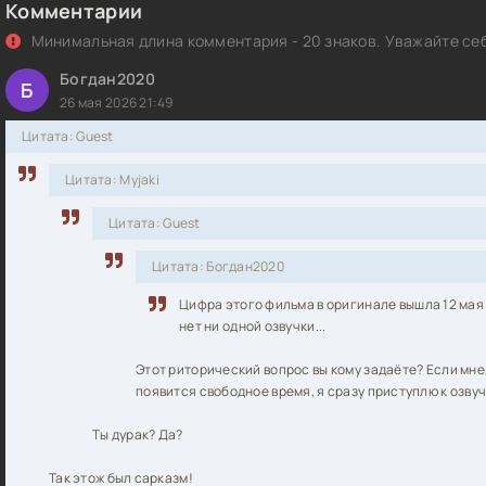
Комментарии
Минимальная длина комментария - 20 знаков. Уважайте себ
Богдан2020
Б
26 мая 2026 21:49
Цитата: Guest
Цитата: Myjaki
Цитата: Guest
Цитата: Богдан2020
Цифра этого фильма в оригинале вышла 12 мая 
нет ни одной озвучки...
Этот риторический вопрос вы кому задаёте? Если мне, 
появится свободное время, я сразу приступлю к озвучк
Ты дурак? Да?
Так этож был сарказм!