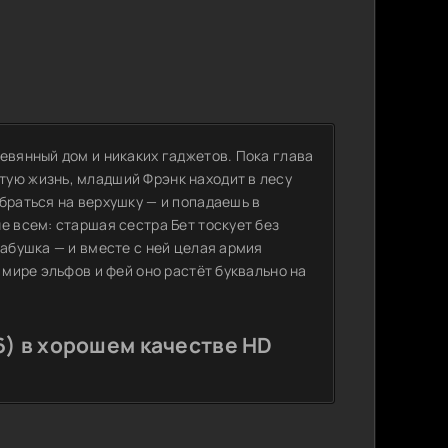
евянный дом и никаких гаджетов. Пока глава
тую жизнь, младший Фрэнк находит в лесу
браться на верхушку — и попадаешь в
е всем: старшая сестра Бет тоскует без
бабушка — и вместе с ней целая армия
 мире эльфов и фей оно растёт буквально на
) в хорошем качестве HD