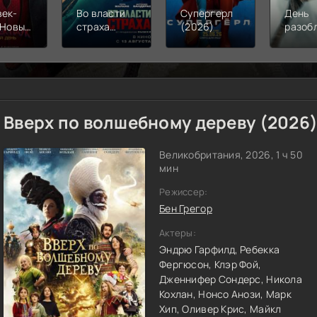
век-
Во власти
Супергерл
День
 Новый
страха
(2026)
разоб
(2026)
(2026)
(2026
Вверх по волшебному дереву (2026
Великобритания, 2026, 1 ч 50
мин
Режиссер:
Бен Грегор
Актеры:
Эндрю Гарфилд,
Ребекка
Фергюсон,
Клэр Фой,
Дженнифер Сондерс,
Никола
Кохлан,
Нонсо Анози,
Марк
Хип,
Оливер Крис,
Майкл