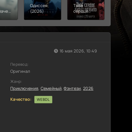
Одиссея
Твое
Моана
лачения
(2026)
сердце
(2026)
)
будет
разбито
(2026)
)
16 мая 2026, 10:49
Перевод:
Оригинал
Жанр:
Приключения
,
Семейный
,
Фэнтези
,
2026
Качество:
WEBDL