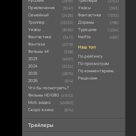
Русские
Триллеры
(2893)
(2152)
Приключения
Ужасы
(3041)
(363)
Семейный
Фантастика
(2426)
(1032)
Триллер
Дорамы
(12253)
(796)
Ужасы
Турецкие
(8185)
(1224)
Фантастика
Netflix
(3411)
(465)
Фэнтези
(2378)
Наш топ
Фильмы 4К
(308)
По рейтингу
2023
(4557)
По просмотрам
2024
(3224)
По комментариям
2025
(2875)
Рецензии
2026
(614)
Что бы посмотреть?
Фильмы HD1080
(41012)
Моб. видео
(45963)
Скоро в кино
(874)
Трейлеры