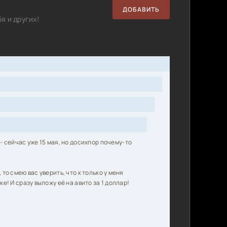
ДОБАВИТЬ
я и других!
- сейчас уже 15 мая, но досихпор почему-то
то смею вас уверить, что к только у меня
е! И сразу выложу её на авито за 1 доллар!