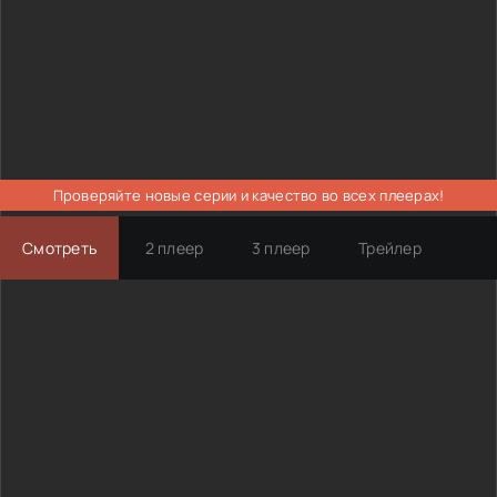
Проверяйте новые серии и качество во всех плеерах!
Смотреть
2 плеер
3 плеер
Трейлер