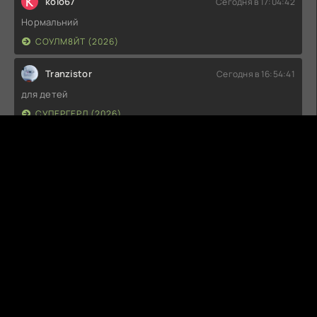
K
kolo67
Сегодня в 17:04:42
Нормальний
СОУЛМ8ЙТ (2026)
Tranzistor
Сегодня в 16:54:41
для детей
СУПЕРГЕРЛ (2026)
G
Guest
Сегодня в 14:04:43
Не советую к просмотру
СУПЕРГЕРЛ (2026)