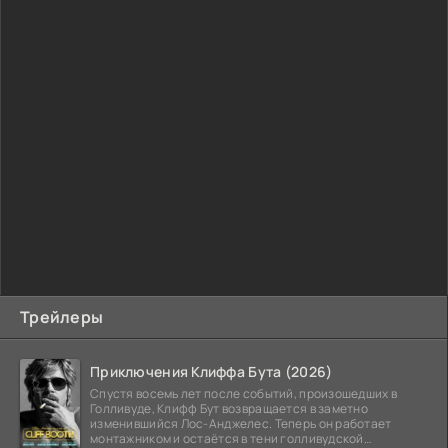
Трейлеры
Приключения Клиффа Бута (2026)
Спустя восемь лет после событий, произошедших в
Голливуде, Клифф Бут возвращается в заметно
изменившийся Лос-Анджелес. Теперь он работает
монтажником и остаётся в тени голливудской