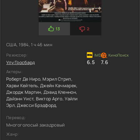
13
2
США, 1984, 1 ч 46 мин
Режиссер:
6.5
7.6
Улу Гросбард
Актеры:
Роберт Де Ниро,
Мэрил Стрип,
Харви Кейтель,
Джейн Качмарек,
Джордж Мартин,
Дэвид Кленнон,
Дайэнн Уист,
Виктор Арго,
Уайли
Эрл,
Джесси Брэдфорд,
Перевод:
Многоголосый закадровый
Жанр: