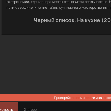
гастрономии, где карьера мечты становится реальностью. 
пути к вершине, и какие тайны кулинарного мастерства им 
Черный список. На кухне (2
Проверяйте новые серии и качеств
мотреть
2 плеер