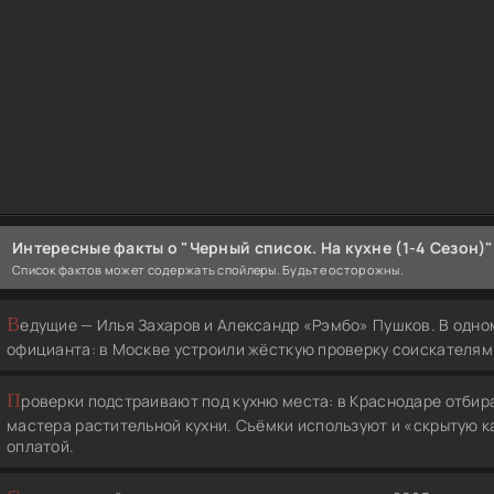
Интересные факты о "Черный список. На кухне (1-4 Сезон)"
Список фактов может содержать спойлеры. Будьте осторожны.
Ведущие — Илья Захаров и Александр «Рэмбо» Пушков. В одном из свежих выпусков они искали не шефа, а
официанта: в Москве устроили жёсткую проверку соискателям 
Проверки подстраивают под кухню места: в Краснодаре отбирали повара с испанским меню, в Сочи —
мастера растительной кухни. Съёмки используют и «скрытую к
оплатой.