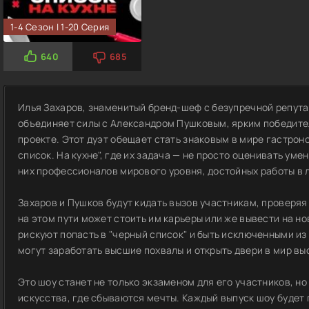
1-4 Сезон | 1-20 Серия
640
685
Илья Захаров, знаменитый бренд-шеф с безупречной репута
объединяет силы с Александром Пушковым, ярким победител
проекте. Этот дуэт обещает стать знаковым в мире гастрон
список. На кухне", где их задача — не просто оценивать ум
них профессионалов мирового уровня, достойных работы в 
Захаров и Пушков будут кидать вызов участникам, проверяя
на этом пути может стоить им карьеры или же вывести на н
рискуют попасть в "черный список" и быть исключенными из 
могут заработать высшие похвалы и открыть двери в мир вы
Это шоу станет не только экзаменом для его участников, н
искусства, где сбываются мечты. Каждый выпуск шоу будет 