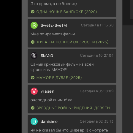
Это драма, а не боевик)
ОДНА НОЧЬ В БАНГКОКЕ (2020)
S
SwetE-SvetM
Сегодня в 11:16:30
Мне понравился фильм!
ЖИГА. НА ПОЛНОЙ СКОРОСТИ (2025)
SlaVaD
Сегодня в 10:27:04
Самый кринжовый фильм из всей
франшизы МАЖОР!
МАЖОР В ДУБАЕ (2025)
V
vraizen
Сегодня в 03:18:09
очередной аним-к*лл
ЗВЕЗДНЫЕ ВОЙНЫ: ВИДЕНИЯ. ДЕВЯТЫЙ ДЖЕДАЙ (2026)
D
danisimo
Сегодня в 02:35:13
ну не сказал бы что шидевр !) смотреть