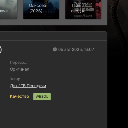
Одиссея
Твое
Моана
лачения
(2026)
сердце
(2026)
)
будет
разбито
(2026)
)
05 авг 2026, 13:07
Перевод:
Оригинал
Жанр:
Док / ТВ Передачи
Качество:
WEBDL