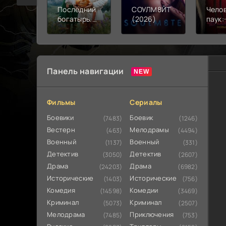
Последний
СОУЛМ8ЙТ
Чело
богатырь.
(2026)
паук:
Колобок
день 
(2026)
Панель навигации
Фильмы
Сериалы
Боевики
Боевик
(7483)
(1246)
Вестерн
Мелодрамы
(463)
(4494)
Военный
Военный
(1137)
(331)
Детектив
Детектив
(3050)
(2607)
Драма
Драма
(24203)
(6982)
Исторические
Исторические
(1403)
(756)
Комедия
Комедии
(14598)
(3469)
Криминал
Криминал
(5073)
(2507)
Мелодрама
Приключения
(7485)
(753)