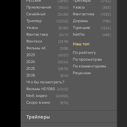
Русские
Триллеры
(2893)
(2152)
Приключения
Ужасы
(3041)
(363)
Семейный
Фантастика
(2426)
(1032)
Триллер
Дорамы
(12253)
(796)
Ужасы
Турецкие
(8185)
(1224)
Фантастика
Netflix
(3411)
(465)
Фэнтези
(2378)
Наш топ
Фильмы 4К
(308)
По рейтингу
2023
(4557)
По просмотрам
2024
(3224)
По комментариям
2025
(2875)
Рецензии
2026
(614)
Что бы посмотреть?
Фильмы HD1080
(41012)
Моб. видео
(45963)
Скоро в кино
(874)
Трейлеры