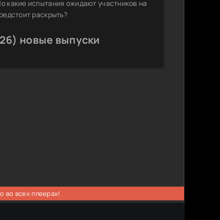
Но какие испытания ожидают участников на
предстоит раскрыть?
026) новые выпуски
о во всех плеерах!