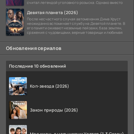
считал легендой уголовного розыска. Однако вместо
Девятая планета (2026)
После несчастного случая автомеханик Дима Хруст
неожиданно вспоминает службу на Девятой планете. В
его памяти оживают неземные пейзажи, база землян,
сражения с чудовищами, верные товарищи и любимая
Обновления сериалов
Последние 10 обновлений
Коп-звезда (2026)
Закон природы (2026)
Моя жизнь с мальчиками Уолтер (1-3 Сезон)