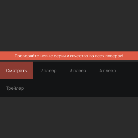
Проверяйте новые серии и качество во всех плеерах!
Смотреть
2 плеер
3 плеер
4 плеер
Трейлер