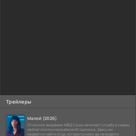
Трейлеры
Малой (2026)
Отличник академии МВД Саша начинает службу в самом
неблагополучном районе Югодонска. Здесь он
надеется найти отца, которого никогда не видел и