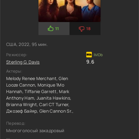
11
18
США, 2022, 95 мин.
Режиссер:
9.6
Sterling G. Davis
Актеры:
Melody Renee Merchant,
Glen
Looze Cannon,
Monique 1Mo
Hannah,
Tiffanie Garrett,
Mark
Anthony Ham,
Juanita Hawkins,
Brianna Wright,
Carl CT Turner,
Джозеф Байяр,
Glen Cannon Sr.,
Перевод:
Многоголосый закадровый