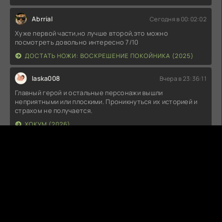
Abrrial
Сегодня в 00:02:02
Хуже первой части,но лучше второй,это можно
посмотреть довольно интересно 7/10
ДОСТАТЬ НОЖИ: ВОСКРЕШЕНИЕ ПОКОЙНИКА (2025)
laska008
Вчера в 23:36:11
Главный герой и остальные персонажи вышли
неприятными или плоскими. Проникнуться их историей и
страхом не получается.
ХОКУМ (2026)
T
Tenor
Вчера в 23:29:52
klass
ДЕНЬ РАЗОБЛАЧЕНИЯ (2026)