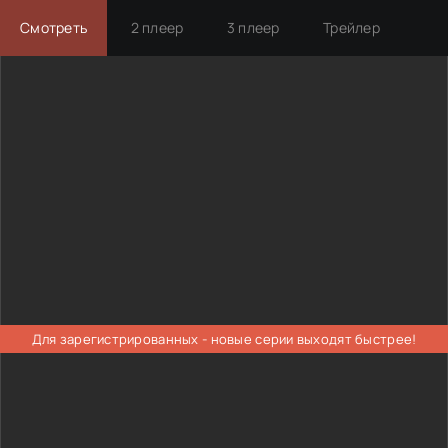
Смотреть
2 плеер
3 плеер
Трейлер
Для зарегистрированных - новые серии выходят быстрее!