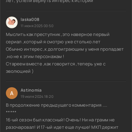
лет; успели вернуть интерес к истории
laska008
11 июня 2025 00:50
Мыслить как преступник ,это наверное первый
сериал ,который я смотрю уже столько лет
Обычно интерес ,к долгоиграющим у меня пропадает
,но не к этим персонажам !
Стареем вместе ,как говорится ,теперь уже с
эволюцией )
Astinomia
A
19 июля 2024 18:20
В продолжение предыдущего комментария ....
*****
16-ый сезон был классный! Очень! Ни на грамм не
разочаровал! И 17-ый идет еще лучше! МКП держит