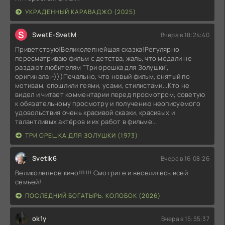
УКРАДЕННЫЙ КАРАВАДЖО (2025)
S
SwetE-SvetM
Вчера в 18:24:40
Приветствую!Великолепнейшая сказка!Регулярно
пересматриваю фильм с детства, жаль, что медали не
раздают любителям "Три орешка для Золушки",
оригинала:-)))Печально, что новый фильм, снятый по
мотивам, опошлили геями, усами, стилистами...Кто не
видел и читает комментарии перед просмотром, советую
к обязательному просмотру и получению неописуемого
удовольствия очень красивой сказки, красивых и
талантливых актёров и их работ в фильме...
ТРИ ОРЕШКА ДЛЯ ЗОЛУШКИ (1973)
Svetik6
Вчера в 16:08:26
Великолепное кино!!!!!! Смотрите и веселитесь всей
семьей!
ПОСЛЕДНИЙ БОГАТЫРЬ. КОЛОБОК (2026)
ok1y
Вчера в 15:55:37