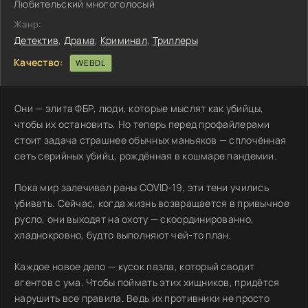
Любительский многоголосый
Жанр:
Детектив
,
Драма
,
Криминал
,
Триллеры
Качество:
WEBDL
Они — элита ФБР, люди, которые мыслят как убийцы,
чтобы их остановить. Но теперь перед профайлерами
стоит задача страшнее обычных маньяков — сплочённая
сеть серийных убийц, рождённая в кошмаре пандемии.
Пока мир залечивал раны COVID-19, эти тени учились
убивать. Сейчас, когда жизнь возвращается в привычное
русло, они выходят на охоту — скоординированно,
хладнокровно, будто выполняют чей-то план.
Каждое новое дело — кусок пазла, который сводит
агентов с ума. Чтобы поймать этих хищников, придётся
нарушить все правила. Ведь их противники не просто