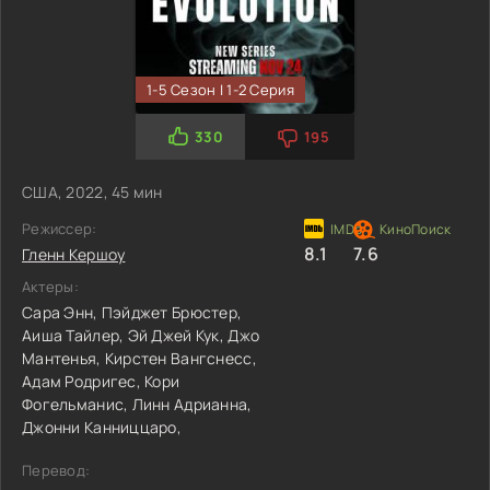
1-5 Сезон | 1-2 Серия
330
195
США, 2022, 45 мин
Режиссер:
8.1
7.6
Гленн Кершоу
Актеры:
Сара Энн,
Пэйджет Брюстер,
Аиша Тайлер,
Эй Джей Кук,
Джо
Мантенья,
Кирстен Вангснесс,
Адам Родригес,
Кори
Фогельманис,
Линн Адрианна,
Джонни Канниццаро,
Перевод: