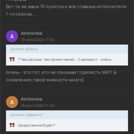
Вот те же ваши 10 пунктов и все главные исполнители
1-го сезона....
Astinomia
A
19 июля 2024 17:50
Цитата: gfybcrj
? Чем дальше, тем примитивней... Сценарист - олень.
олень - это тот, кто не понимает прелесть МКП (к
сожалению,такой живности много)
Astinomia
A
19 июля 2024 17:49
Цитата: Zabava 47
продолжение будет?