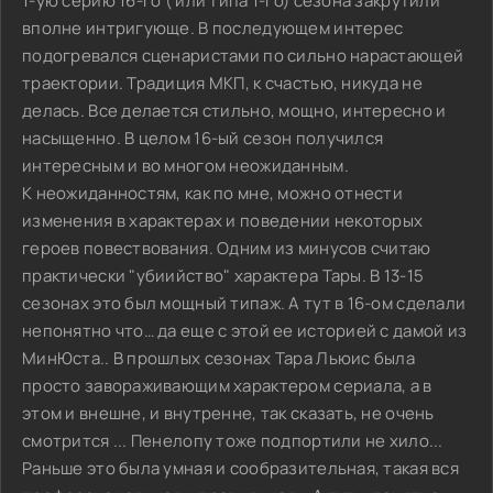
1-ую серию 16-го ( или типа 1-го) сезона закрутили
вполне интригующе. В последующем интерес
подогревался сценаристами по сильно нарастающей
траектории. Традиция МКП, к счастью, никуда не
делась. Все делается стильно, мощно, интересно и
насыщенно. В целом 16-ый сезон получился
интересным и во многом неожиданным.
К неожиданностям, как по мне, можно отнести
изменения в характерах и поведении некоторых
героев повествования. Одним из минусов считаю
практически "убиийство" характера Тары. В 13-15
сезонах это был мощный типаж. А тут в 16-ом сделали
непонятно что… да еще с этой ее историей с дамой из
МинЮста.. В прошлых сезонах Тара Льюис была
просто завораживающим характером сериала, а в
этом и внешне, и внутренне, так сказать, не очень
смотрится ... Пенелопу тоже подпортили не хило...
Раньше это была умная и сообразительная, такая вся