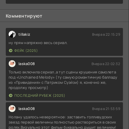
Комментируют
tillakiz
Вчера в 22:15:29
ну прям напряжно весь сериал.
ФЕЙК (2025)
laska008
Вчера в 22:02:32
Только включила сериал ,а тут сцены крушения самолета
под «Unchained Melody» (ту самую романтичную балладу
из «Привидения» с Патриком Суэйзи) я, конечно же,
продолжу просмотр)
ПОСЛЕДНИЙ РУБЕЖ (2025)
laska008
Вчера в 21:53:59
Нолану удалось невероятное: заставить голливудских
звезд первой величины полностью раствориться в своих
ролях.Визуально этот фильм буквально дышит величием!