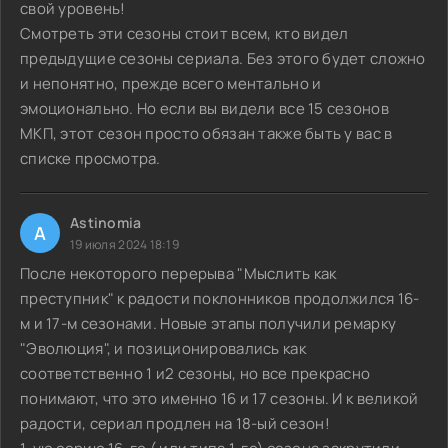
свой уровень!
Смотреть эти сезоны стоит всем, кто видел
предыдущие сезоны сериала. Без этого будет сложно
и непонятно, прежде всего ментально и
эмоционально. Но если вы видели все 15 сезонов
МКП, этот сезон просто обязан также быть у вас в
списке просмотра.
Astinomia
A
19 июля 2024 18:19
После некоторого перерыва "Мыслить как
преступник" к радости поклонников продолжился 16-
м и 17-м сезонами. Новые этапы получили ремарку
"Эволюция", и позиционировались как
соответственно 1 и2 сезоны, но все прекрасно
понимают, что это именно 16 и 17 сезоны. И к великой
радости, сериал продлен на 18-ый сезон!