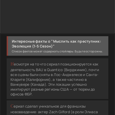
Интересные факты о "Мыслить как преступник:
Эволюция (1-5 Сезон)"
Список фактов может содержать спойлеры. Будьте осторожны.
Несмотря на то что сериал позиционируется как
деятельность BAU в Quantico (Вирджиния), почти
все сцены были сняты в Лос-Анджелесе и Санта-
Кларите (Калифорния), а также частично в
Ванкувере (Канада). Эти локации успешно
имитируют разные регионы США — от тюрем до
офисов ФБР.
Сериал сделал уникальное для франшизы
нововведение: актер Zach Gilford (в роли Элиаса