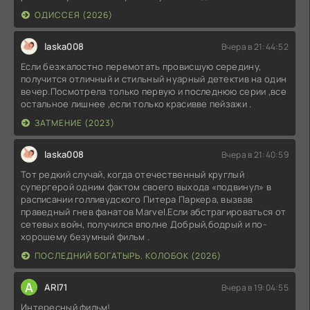
ОДИССЕЯ (2026)
laska008
Вчера в 21:44:52
Если безжалостно перемотать провисшую середину,
получится отличный и стильный нуарный детектив на один
вечер.Посмотрела только первую и последнюю серии ,все
остальное лишнее ,если только красивве пейзажи .
ЗАТМЕНИЕ (2023)
laska008
Вчера в 21:40:59
Тот редкий случай, когда отечественный круглый
супергерой одним фактом своего выхода «подвинул» в
расписании голливудского Питера Паркера, вызвав
праведный гнев фанатов Marvel.Если абстрагироваться от
сетевых войн, получился вполне Добрый,бодрый и по-
хорошему безумный фильм .
ПОСЛЕДНИЙ БОГАТЫРЬ. КОЛОБОК (2026)
A
ARI71
Вчера в 19:04:55
Интересный фильм!