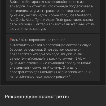
Войта) дебютировал как режиссёр одного из
эпизодов. Он отметил, что команда поддерживала
его инициативу, и это расширило творческую
динамику на площадке. Кроме того, Joe Mantegna,
A.J. Cook, Aisha Tyler и Adam Rodriguez также сняли
свои эпизоды — актёры влияют на визуальный стиль
шоу и ритм режиссуры.
Роль Войта переросла из главной
антагонистической в постоянную составляющую
барометра сериала. В четвёртом сезоне он
появляется в каждом эпизоде, но уже не как
заключённый-злодей, а как инструмент BAU —
динамика отношений с командой породила новый
визуальный и сюжетный контур. Это дало
пространство для насыщенных диалоговых сцен и
напряжённых операторских решений.
Рекомендуем посмотреть: