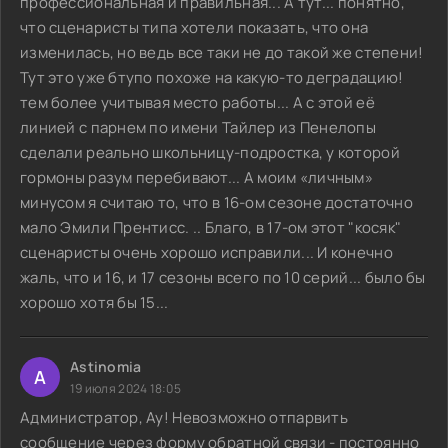
профессиональная и правильная... А тут... понятно,
что сценаристы типа хотели показать, что она
изменилась, но ведь все таки не до такой же степени!
Тут это уже бтупо похоже на какую-то деградацию!
тем более учитывая место работы... А с этой её
линией с парнем по имени Тайлер из Пенелопы
сделали реально школьницу-подростка, у которой
гормоны разум перебивают... А моим «личным»
минусом я считаю то, что в 16-ом сезоне достаточно
мало Эмили Прентисс. .. Благо, в 17-ом этот "косяк"
сценаристы очень хорошо исправили... И конечно
жаль, что и 16, и 17 сезоны всего по 10 серий... было бы
хорошо хотя бы 15...
Astinomia
A
19 июля 2024 18:05
Администратор, Ау! Невозможно отпарвить
сообщение через форму обратной связи - постоянно