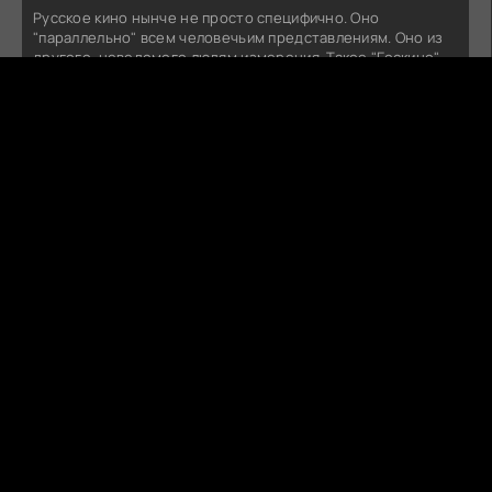
Русское кино нынче не просто специфично. Оно
"параллельно" всем человечьим представлениям. Оно из
другого, неведомого людям измерения. Такое "Госкино"
могло бы быть в Мордоре. Орки на сеансах умирали бы от
счастья.Есть, конечно, недоработки. "Колобок" должен
был бы принять православное крещение и заключить
контракт на ......... .
ПОСЛЕДНИЙ БОГАТЫРЬ. КОЛОБОК (2026)