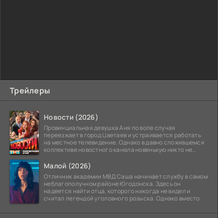
Трейлеры
Новости (2026)
Провинциальная девушка Аня по воле случая
переезжает в город Цветаев и устраивается работать
на местное телевидение. Однако в давно сложившемся
коллективе новостного канала новенькую никто не
ждёт, и
Малой (2026)
Отличник академии МВД Саша начинает службу в самом
неблагополучном районе Югодонска. Здесь он
надеется найти отца, которого никогда не видел и
считал легендой уголовного розыска. Однако вместо