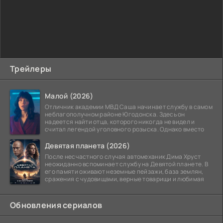
Трейлеры
Малой (2026)
Отличник академии МВД Саша начинает службу в самом
неблагополучном районе Югодонска. Здесь он
надеется найти отца, которого никогда не видел и
считал легендой уголовного розыска. Однако вместо
Девятая планета (2026)
После несчастного случая автомеханик Дима Хруст
неожиданно вспоминает службу на Девятой планете. В
его памяти оживают неземные пейзажи, база землян,
сражения с чудовищами, верные товарищи и любимая
Обновления сериалов