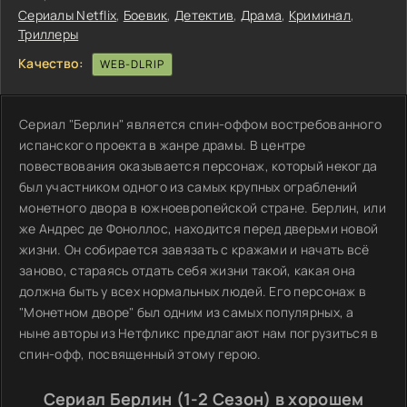
Сериалы Netflix
,
Боевик
,
Детектив
,
Драма
,
Криминал
,
Триллеры
Качество:
WEB-DLRIP
Сериал "Берлин" является спин-оффом востребованного
испанского проекта в жанре драмы. В центре
повествования оказывается персонаж, который некогда
был участником одного из самых крупных ограблений
монетного двора в южноевропейской стране. Берлин, или
же Андрес де Фоноллос, находится перед дверьми новой
жизни. Он собирается завязать с кражами и начать всё
заново, стараясь отдать себя жизни такой, какая она
должна быть у всех нормальных людей. Его персонаж в
"Монетном дворе" был одним из самых популярных, а
ныне авторы из Нетфликс предлагают нам погрузиться в
спин-офф, посвященный этому герою.
Сериал Берлин (1-2 Сезон) в хорошем