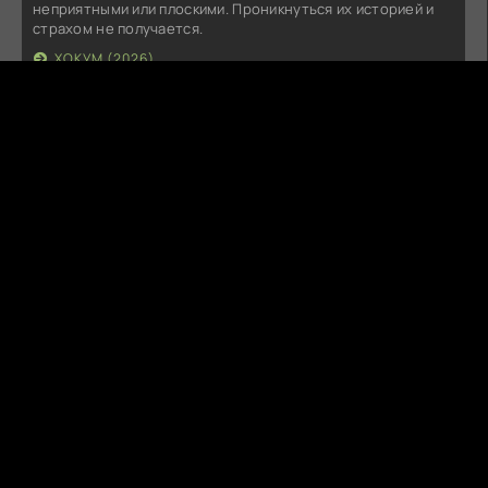
неприятными или плоскими. Проникнуться их историей и
страхом не получается.
ХОКУМ (2026)
T
Tenor
Вчера в 23:29:52
klass
ДЕНЬ РАЗОБЛАЧЕНИЯ (2026)