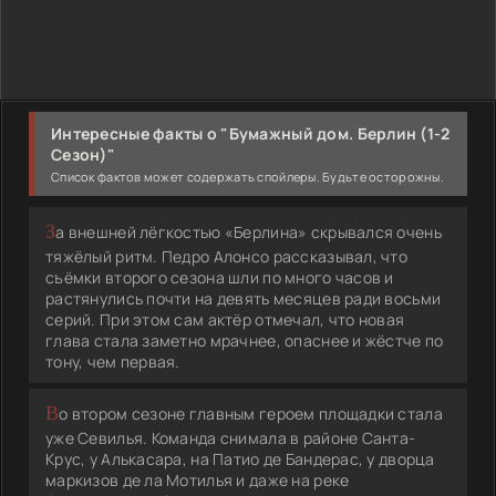
Интересные факты о "Бумажный дом. Берлин (1-2
Сезон)"
Список фактов может содержать спойлеры. Будьте осторожны.
За внешней лёгкостью «Берлина» скрывался очень
тяжёлый ритм. Педро Алонсо рассказывал, что
съёмки второго сезона шли по много часов и
растянулись почти на девять месяцев ради восьми
серий. При этом сам актёр отмечал, что новая
глава стала заметно мрачнее, опаснее и жёстче по
тону, чем первая.
Во втором сезоне главным героем площадки стала
уже Севилья. Команда снимала в районе Санта-
Крус, у Алькасара, на Патио де Бандерас, у дворца
маркизов де ла Мотилья и даже на реке