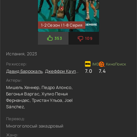
1-2 Сезон | 1-8 Серия
353
109
Испания, 2023
Режиссер:
7.0
7.4
Давид Баррокаль
,
Джеффри Каупер
,
Альберт Пинто
Актеры:
Мишель Хеннер,
Педро Алонсо,
Бегонья Варгас,
Хулио Пенья
Фернандес,
Тристан Ульоа,
Joel
Sánchez,
Перевод:
Многоголосый закадровый
Жанр: