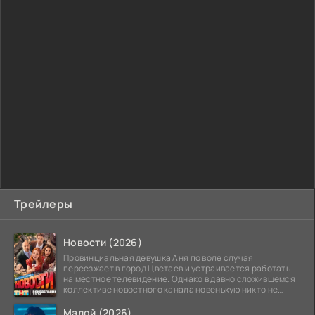
Трейлеры
Новости (2026)
Провинциальная девушка Аня по воле случая
переезжает в город Цветаев и устраивается работать
на местное телевидение. Однако в давно сложившемся
коллективе новостного канала новенькую никто не
ждёт, и
Малой (2026)