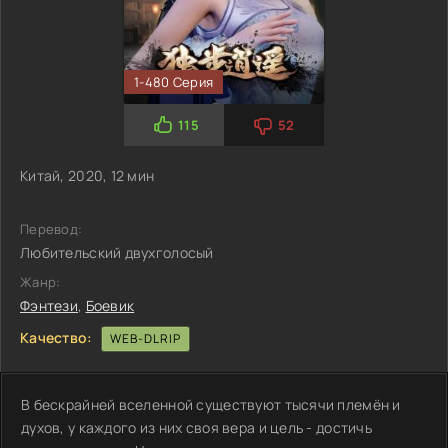
1-480 Серия
115
52
Китай, 2020, 12 мин
Перевод:
Любительский двухголосый
Жанр:
Фэнтези
,
Боевик
Качество:
WEB-DLRIP
В бескрайней вселенной существуют тысячи племён и
духов, у каждого из них своя вера и цель - достичь