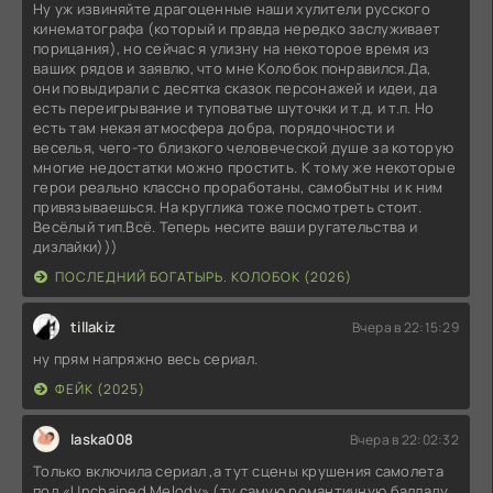
Ну уж извиняйте драгоценные наши хулители русского
кинематографа (который и правда нередко заслуживает
порицания), но сейчас я улизну на некоторое время из
ваших рядов и заявлю, что мне Колобок понравился.Да,
они повыдирали с десятка сказок персонажей и идеи, да
есть переигрывание и туповатые шуточки и т.д. и т.п. Но
есть там некая атмосфера добра, порядочности и
веселья, чего-то близкого человеческой душе за которую
многие недостатки можно простить. К тому же некоторые
герои реально классно проработаны, самобытны и к ним
привязываешься. На круглика тоже посмотреть стоит.
Весёлый тип.Всё. Теперь несите ваши ругательства и
дизлайки)))
ПОСЛЕДНИЙ БОГАТЫРЬ. КОЛОБОК (2026)
tillakiz
Вчера в 22:15:29
ну прям напряжно весь сериал.
ФЕЙК (2025)
laska008
Вчера в 22:02:32
Только включила сериал ,а тут сцены крушения самолета
под «Unchained Melody» (ту самую романтичную балладу