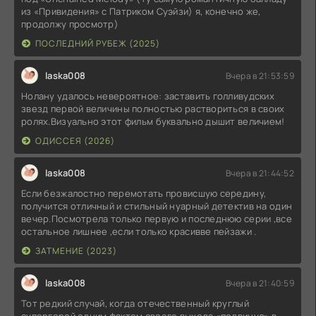
из «Привидения» с Патриком Суэйзи) я, конечно же,
продолжу просмотр)
ПОСЛЕДНИЙ РУБЕЖ (2025)
laska008
Вчера в 21:53:59
Нолану удалось невероятное: заставить голливудских
звезд первой величины полностью раствориться в своих
ролях.Визуально этот фильм буквально дышит величием!
ОДИССЕЯ (2026)
laska008
Вчера в 21:44:52
Если безжалостно перемотать провисшую середину,
получится отличный и стильный нуарный детектив на один
вечер.Посмотрела только первую и последнюю серии ,все
остальное лишнее ,если только красивве пейзажи .
ЗАТМЕНИЕ (2023)
laska008
Вчера в 21:40:59
Тот редкий случай, когда отечественный круглый