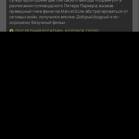
супергерой одним фактом своего выхода «подвинул» в
расписании голливудского Питера Паркера, вызвав
праведный гнев фанатов Marvel.Если абстрагироваться от
сетевых войн, получился вполне Добрый,бодрый и по-
хорошему безумный фильм .
ПОСЛЕДНИЙ БОГАТЫРЬ. КОЛОБОК (2026)
A
ARI71
Вчера в 19:04:55
Интересный фильм!
УКРАДЕННЫЙ КАРАВАДЖО (2025)