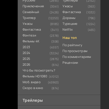
Русские
Триллеры
(2893)
(2152)
Приключения
Ужасы
(3041)
(363)
Семейный
Фантастика
(2426)
(1032)
Триллер
Дорамы
(12253)
(796)
Ужасы
Турецкие
(8185)
(1224)
Фантастика
Netflix
(3411)
(465)
Фэнтези
(2378)
Наш топ
Фильмы 4К
(308)
По рейтингу
2023
(4557)
По просмотрам
2024
(3224)
По комментариям
2025
(2875)
Рецензии
2026
(614)
Что бы посмотреть?
Фильмы HD1080
(41012)
Моб. видео
(45963)
Скоро в кино
(874)
Трейлеры