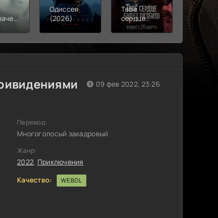
Одиссея
Твое
Моана
лачения
(2026)
сердце
(2026)
)
будет
разбито
(2026)
привидениями
09 фев 2022, 23:26
Перевод:
Многоголосый закадровый
Жанр:
2022
,
Приключения
Качество:
WEBDL