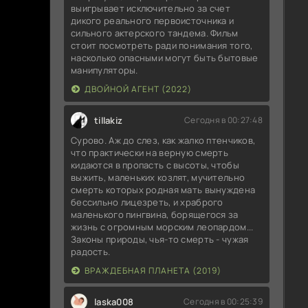
выигрывает исключительно за счет
дикого реального первоисточника и
сильного актерского тандема. Фильм
стоит посмотреть ради понимания того,
насколько опасными могут быть бытовые
манипуляторы.
ДВОЙНОЙ АГЕНТ (2022)
tillakiz
Сегодня в 00:27:48
Сурово. Аж до слез, как жалко птенчиков,
что практически на верную смерть
кидаются в пропасть с высоты, чтобы
выжить, маленьких козлят, мучительно
смерть которых родная мать вынуждена
бессильно лицезреть, и храброго
маленького пингвина, борящегося за
жизнь с огромным морским леопардом...
Законы природы, чья-то смерть - чужая
радость.
ВРАЖДЕБНАЯ ПЛАНЕТА (2019)
laska008
Сегодня в 00:25:39