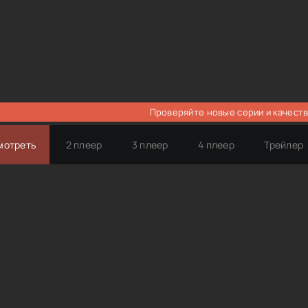
Проверяйте новые серии и качеств
мотреть
2 плеер
3 плеер
4 плеер
Трейлер