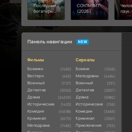
Последний
СОУЛМ8ЙТ
Чело
богатырь.
(2026)
паук:
Колобок
день 
(2026)
Панель навигации
Фильмы
Сериалы
Боевики
Боевик
(7483)
(1246)
Вестерн
Мелодрамы
(463)
(4494)
Военный
Военный
(1137)
(331)
Детектив
Детектив
(3050)
(2607)
Драма
Драма
(24203)
(6982)
Исторические
Исторические
(1403)
(756)
Комедия
Комедии
(14598)
(3469)
Криминал
Криминал
(5073)
(2507)
Мелодрама
Приключения
(7485)
(753)