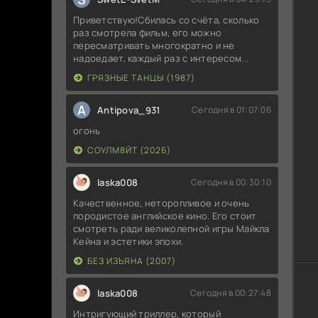
Приветствую!Сбилась со счёта, сколько
раз смотрела фильм, его можно
пересматривать многократно и не
надоедает, каждый раз с интересом...
ГРЯЗНЫЕ ТАНЦЫ (1987)
A
Antipova_931
Сегодня в 01:07:06
огонь
СОУЛМ8ЙТ (2026)
laska008
Сегодня в 00:30:10
Качественное, неторопливое и очень
породистое английское кино. Его стоит
смотреть ради великолепной игры Майкла
Кейна и эстетики эпохи.
БЕЗ ИЗЪЯНА (2007)
laska008
Сегодня в 00:27:48
Интригующий триллер, который