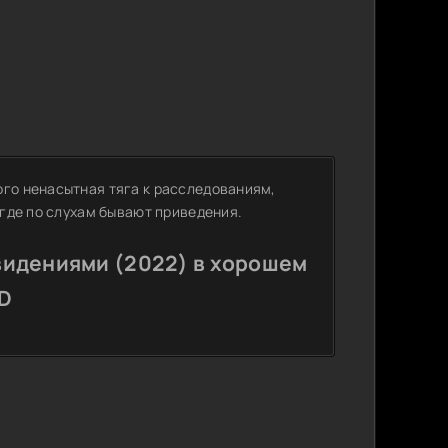
ого ненасытная тяга к расследованиям,
 где по слухам бывают приведения.
видениями (2022) в хорошем
HD