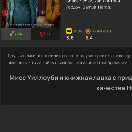
Shane Senior,
Уэйн Энтони
Гордон,
Samuel Harris,
24
11
5.6
5.4
Друзья семьи попросили профессора университета, у котор
выяснить, что за тайну скрывает магазин антикварных книг,
Мисс Уиллоуби и книжная лавка с при
качестве 