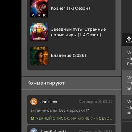
Ковчег (1-3 Сезон)
Звездный путь: Странные
новые миры (1-4 Сезон)
Ми
Владение (2026)
Ha
Ло
Ми
Комментируют
Ha
ве
D
Ми
danisimo
Сегодня в 05:09:57
Ha
витамин салат без марковки !?
ве
ЧЕРНЫЙ СПИСОК. НА КУХНЕ (1-4 СЕЗОН)
S
SwetE-SvetM
Сегодня в 04:29:15