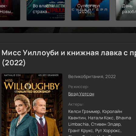
век-
Во власти
Супергерл
День
 Новый
страха
(2026)
разоб
(2026)
(2026)
(2026
Мисс Уиллоуби и книжная лавка с 
(2022)
Великобритания, 2022
Режиссер:
Брэд Уотсон
Актеры:
Келси Грэммер,
Кэролайн
Квентин,
Натали Кокс,
Bhavna
Limbachia,
Стивен Элдер,
Грант Крукс,
Рут Хоррокс,