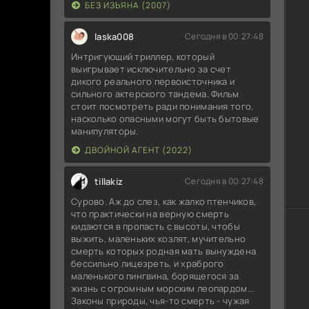
БЕЗ ИЗЪЯНА (2007)
laska008
Сегодня в 00:27:48
Интригующий триллер, который
выигрывает исключительно за счет
дикого реального первоисточника и
сильного актерского тандема. Фильм
стоит посмотреть ради понимания того,
насколько опасными могут быть бытовые
манипуляторы.
ДВОЙНОЙ АГЕНТ (2022)
tillakiz
Сегодня в 00:27:48
Сурово. Аж до слез, как жалко птенчиков,
что практически на верную смерть
кидаются в пропасть с высоты, чтобы
выжить, маленьких козлят, мучительно
смерть которых родная мать вынуждена
бессильно лицезреть, и храброго
маленького пингвина, борящегося за
жизнь с огромным морским леопардом...
Законы природы, чья-то смерть - чужая