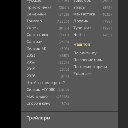
Русские
Триллеры
(2893)
(2152)
Приключения
Ужасы
(3041)
(363)
Семейный
Фантастика
(2426)
(1032)
Триллер
Дорамы
(12253)
(796)
Ужасы
Турецкие
(8185)
(1224)
Фантастика
Netflix
(3411)
(465)
Фэнтези
(2378)
Наш топ
Фильмы 4К
(308)
По рейтингу
2023
(4557)
По просмотрам
2024
(3224)
По комментариям
2025
(2875)
Рецензии
2026
(614)
Что бы посмотреть?
Фильмы HD1080
(41012)
Моб. видео
(45963)
Скоро в кино
(874)
Трейлеры