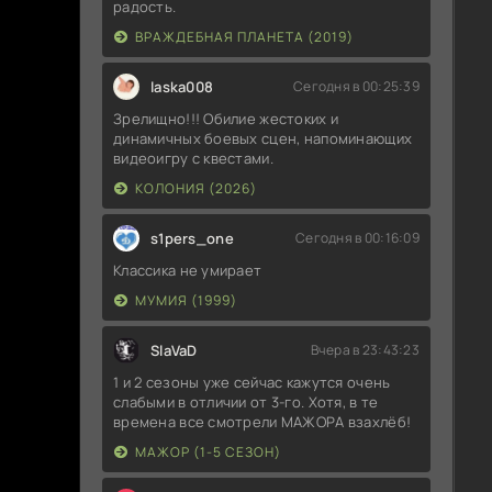
радость.
ВРАЖДЕБНАЯ ПЛАНЕТА (2019)
laska008
Сегодня в 00:25:39
Зрелищно!!! Обилие жестоких и
динамичных боевых сцен, напоминающих
видеоигру с квестами.
КОЛОНИЯ (2026)
s1pers_one
Сегодня в 00:16:09
Классика не умирает
МУМИЯ (1999)
SlaVaD
Вчера в 23:43:23
1 и 2 сезоны уже сейчас кажутся очень
слабыми в отличии от 3-го. Хотя, в те
времена все смотрели МАЖОРА взахлёб!
МАЖОР (1-5 СЕЗОН)