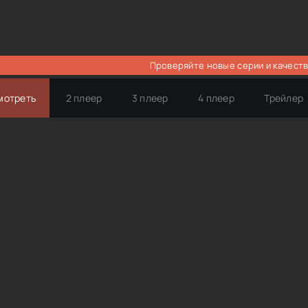
Проверяйте новые серии и качеств
мотреть
2 плеер
3 плеер
4 плеер
Трейлер