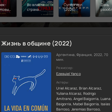
век-
Во власти
Супергерл
День
 Новый
страха
(2026)
разоб
(2026)
(2026)
(2026
Жизнь в общине (2022)
Аргентина, Франция, 2022, 70
мин.
Режиссер:
Ezequiel Yanco
Актеры:
Uriel Alcaraz,
Brian Alcaraz,
Yuliana Alcaraz,
Rodrigo
Amitrano,
Angel Baigorria,
Luana
Baigorria,
Mabel Baigorria,
Isaías
Barroso,
Jeremías Barroso,