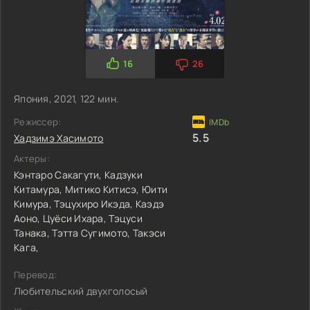
16
26
Япония, 2021, 122 мин.
Режиссер:
5.5
Хадзимэ Хасимото
Актеры:
Кэнтаро Сакагути,
Кадзуки
Китамура,
Митико Китисэ,
Юити
Кимура,
Тэцухиро Икэда,
Каэдэ
Аоно,
Цуёси Ихара,
Тэцуси
Танака,
Тэтта Сугимото,
Такэси
Кага,
Перевод:
Любительский двухголосый