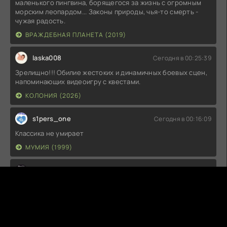
маленького пингвина, борящегося за жизнь с огромным
морским леопардом... Законы природы, чья-то смерть -
чужая радость.
ВРАЖДЕБНАЯ ПЛАНЕТА (2019)
laska008
Сегодня в 00:25:39
Зрелищно!!! Обилие жестоких и динамичных боевых сцен,
напоминающих видеоигру с квестами.
КОЛОНИЯ (2026)
s1pers_one
Сегодня в 00:16:09
Классика не умирает
МУМИЯ (1999)
SlaVaD
Вчера в 23:43:23
1 и 2 сезоны уже сейчас кажутся очень слабыми в отличии
от 3-го. Хотя, в те времена все смотрели МАЖОРА
взахлёб!
МАЖОР (1-5 СЕЗОН)