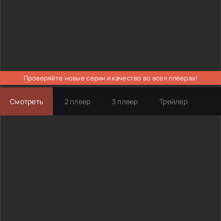
Проверяйте новые серии и качество во всех плеерах!
Смотреть
2 плеер
3 плеер
Трейлер