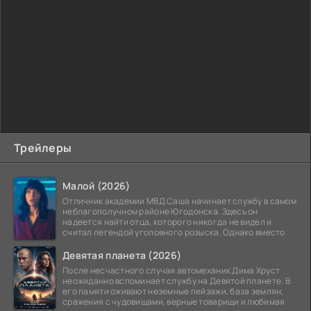
Трейлеры
Малой (2026)
Отличник академии МВД Саша начинает службу в самом
неблагополучном районе Югодонска. Здесь он
надеется найти отца, которого никогда не видел и
считал легендой уголовного розыска. Однако вместо
Девятая планета (2026)
После несчастного случая автомеханик Дима Хруст
неожиданно вспоминает службу на Девятой планете. В
его памяти оживают неземные пейзажи, база землян,
сражения с чудовищами, верные товарищи и любимая