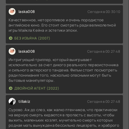
laska008
Сегодня в 00:30:10
Качественное, неторопливое и очень породистое
английское кино. Его стоит смотреть ради великолепной
игры Майкла Кейна и эстетики эпохи.
БЕЗ ИЗЪЯНА (2007)
laska008
Сегодня в 00:27:48
Интригующий триллер, который выигрывает
исключительно за счет дикого реального первоисточника
и сильного актерского тандема. Фильм стоит посмотреть
ради понимания того, насколько опасными могут быть
бытовые манипуляторы.
ДВОЙНОЙ АГЕНТ (2022)
tillakiz
Сегодня в 00:27:48
Сурово. Аж до слез, как жалко птенчиков, что практически
на верную смерть кидаются в пропасть с высоты, чтобы
выжить, маленьких козлят, мучительно смерть которых
родная мать вынуждена бессильно лицезреть, и храброго