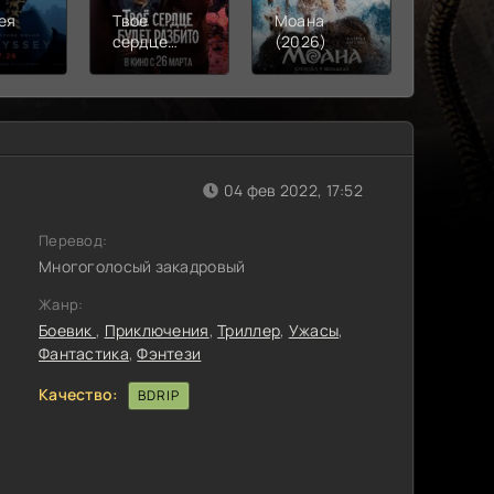
ея
Твое
Моана
Смерть
)
сердце
(2026)
Робина
будет
(2026)
разбито
(2026)
04 фев 2022, 17:52
Перевод:
Многоголосый закадровый
Жанр:
Боевик
,
Приключения
,
Триллер
,
Ужасы
,
Фантастика
,
Фэнтези
Качество:
BDRIP