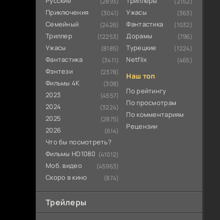
Русские
Триллеры
(2893)
(2152)
Приключения
Ужасы
(3041)
(363)
Семейный
Фантастика
(2426)
(1032)
Триллер
Дорамы
(12253)
(796)
Ужасы
Турецкие
(8185)
(1224)
Фантастика
Netflix
(3411)
(465)
Фэнтези
(2378)
Наш топ
Фильмы 4К
(308)
По рейтингу
2023
(4557)
По просмотрам
2024
(3224)
По комментариям
2025
(2875)
Рецензии
2026
(614)
Что бы посмотреть?
Фильмы HD1080
(41012)
Моб. видео
(45963)
Скоро в кино
(874)
Трейлеры