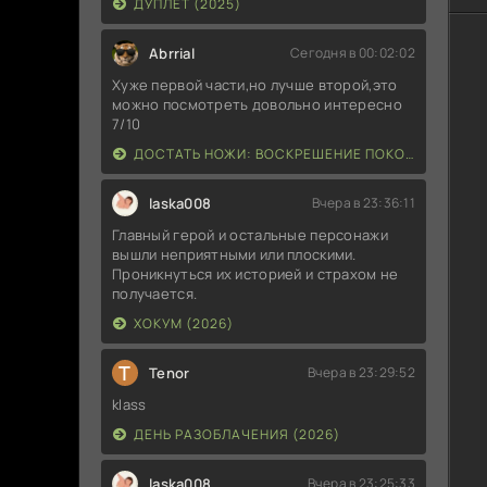
ДУПЛЕТ (2025)
Abrrial
Сегодня в 00:02:02
Хуже первой части,но лучше второй,это
можно посмотреть довольно интересно
7/10
ДОСТАТЬ НОЖИ: ВОСКРЕШЕНИЕ ПОКОЙНИКА (2025)
laska008
Вчера в 23:36:11
Главный герой и остальные персонажи
вышли неприятными или плоскими.
Проникнуться их историей и страхом не
получается.
ХОКУМ (2026)
T
Tenor
Вчера в 23:29:52
klass
ДЕНЬ РАЗОБЛАЧЕНИЯ (2026)
laska008
Вчера в 23:25:33