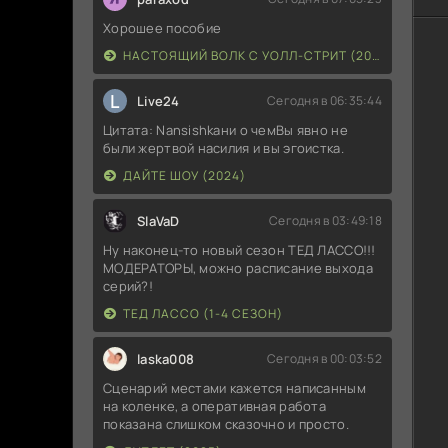
По
Хорошее пособие
из
НАСТОЯЩИЙ ВОЛК С УОЛЛ-СТРИТ (2026)
BB
L
Live24
Сегодня в 06:35:44
SA
Цитата: Nansishkaни о чемВы явно не
были жертвой насилия и вы эгоистка.
ДАЙТЕ ШОУ (2024)
SlaVaD
Сегодня в 03:49:18
Ну наконец-то новый сезон ТЕД ЛАССО!!!
МОДЕРАТОРЫ, можно расписание выхода
серий?!
ТЕД ЛАССО (1-4 СЕЗОН)
laska008
Сегодня в 00:03:52
Сценарий местами кажется написанным
на коленке, а оперативная работа
показана слишком сказочно и просто.