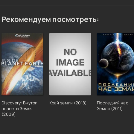
д землёй / Yeralti (2026) WEB-DLRip [H.264/1080p-LQ] (сезон 1, с
 16) AlisaDirilis, DeziDenizi (обновляемая)
Рекомендуем посмотреть:
C. Рим. Тайны, скрытые под землей / Rome: What Lies Beneath (2
TRip (части 1-2 из 2)
Discovery: Внутри
Край земли (2018)
Последний час
планеты Земля
Земли (2011)
(2009)