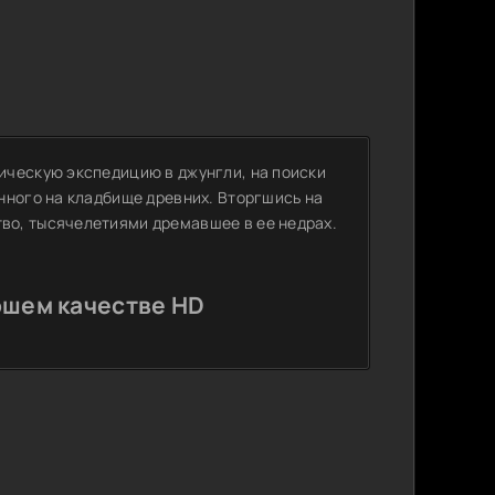
ическую экспедицию в джунгли, на поиски
нного на кладбище древних. Вторгшись на
во, тысячелетиями дремавшее в ее недрах.
ошем качестве HD