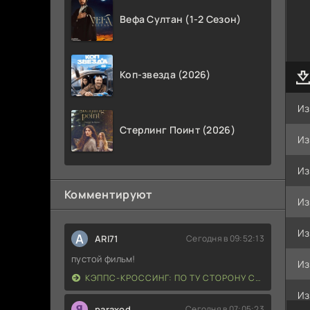
Вефа Султан (1-2 Сезон)
Коп-звезда (2026)
Из
Стерлинг Поинт (2026)
Из
Из
Комментируют
Из
Из
A
ARI71
Сегодня в 09:52:13
пустой фильм!
Из
КЭППС-КРОССИНГ: ПО ТУ СТОРОНУ СМЕРТИ (2026)
Из
paraxod
Сегодня в 07:05:23