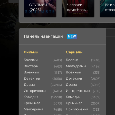
СОУЛМ8ЙТ
Человек-
Во вл
(2026)
паук: Новый
стра
день (2026)
(202
Панель навигации
Фильмы
Сериалы
Боевики
Боевик
(7483)
(1246)
Вестерн
Мелодрамы
(463)
(4494)
Военный
Военный
(1137)
(331)
Детектив
Детектив
(3050)
(2607)
Драма
Драма
(24203)
(6982)
Исторические
Исторические
(1403)
(756)
Комедия
Комедии
(14598)
(3469)
Криминал
Криминал
(5073)
(2507)
Мелодрама
Приключения
(7485)
(753)