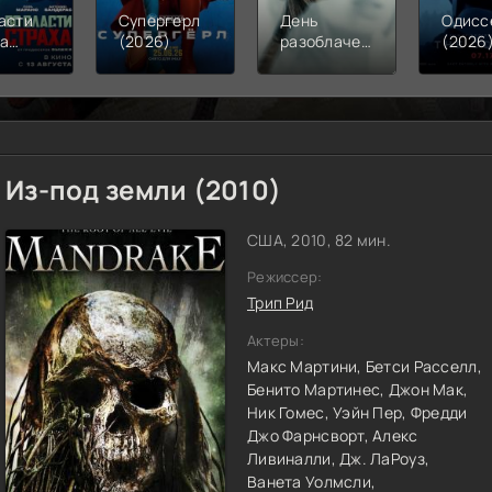
асти
Супергерл
День
Одисс
ха
(2026)
разоблачения
(2026
6)
(2026)
Из-под земли (2010)
США, 2010, 82 мин.
Режиссер:
Трип Рид
Актеры:
Макс Мартини,
Бетси Расселл,
Бенито Мартинес,
Джон Мак,
Ник Гомес,
Уэйн Пер,
Фредди
Джо Фарнсворт,
Алекс
Ливиналли,
Дж. ЛаРоуз,
Ванета Уолмсли,