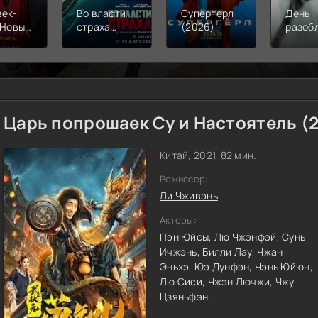
век-
Во власти
Супергерл
День
 Новый
страха
(2026)
разоб
(2026)
(2026)
(2026
Царь попрошаек Су и Настоятель (
Китай, 2021, 82 мин.
Режиссер:
Ли Чживэнь
Актеры:
Пэн Юйсы,
Лю Чжэнфэй,
Сунь
Ичжэнь,
Билли Лау,
Чжан
Эньхэ,
Юэ Дунфэн,
Чэнь Юйюн,
Лю Сиси,
Чжэн Лючжи,
Чжу
Цзяньфэн,