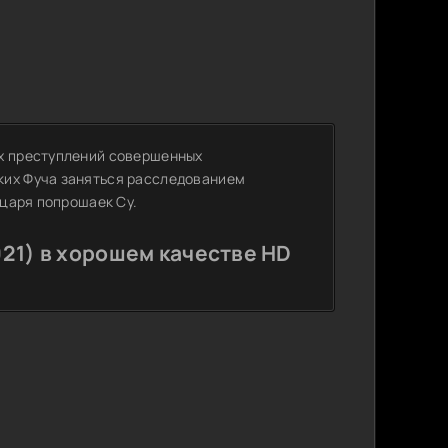
ых преступлений совершенных
ких Фуча заняться расследованием
 царя попрошаек Су.
21) в хорошем качестве HD