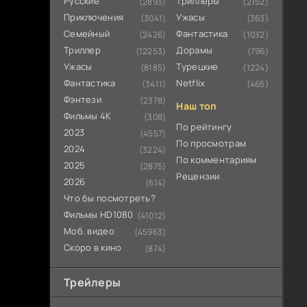
Русские
Триллеры
(2893)
(2152)
Приключения
Ужасы
(3041)
(363)
Семейный
Фантастика
(2426)
(1032)
Триллер
Дорамы
(12253)
(796)
Ужасы
Турецкие
(8185)
(1224)
Фантастика
Netflix
(3411)
(465)
Фэнтези
(2378)
Наш топ
Фильмы 4К
(308)
По рейтингу
2023
(4557)
По просмотрам
2024
(3224)
По комментариям
2025
(2875)
Рецензии
2026
(614)
Что бы посмотреть?
Фильмы HD1080
(41012)
Моб. видео
(45963)
Скоро в кино
(874)
Трейлеры