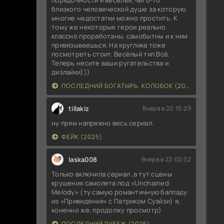
близкого человеческой душе за которую
многие недостатки можно простить. К
тому же некоторые герои реально
классно проработаны, самобытны и к ним
привязываешься. На круглика тоже
посмотреть стоит. Весёлый тип.Всё.
Теперь несите ваши ругательства и
дизлайки)))
ПОСЛЕДНИЙ БОГАТЫРЬ. КОЛОБОК (2026)
tillakiz
Вчера в 22:15:29
ну прям напряжно весь сериал.
ФЕЙК (2025)
laska008
Вчера в 22:02:32
Только включила сериал ,а тут сцены
крушения самолета под «Unchained
Melody» (ту самую романтичную балладу
из «Привидения» с Патриком Суэйзи) я,
конечно же, продолжу просмотр)
ПОСЛЕДНИЙ РУБЕЖ (2025)