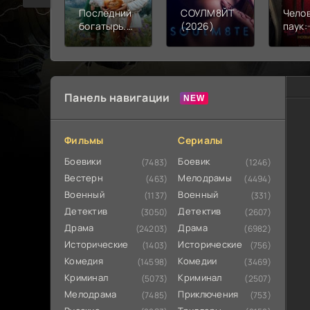
Последний
СОУЛМ8ЙТ
Чело
богатырь.
(2026)
паук:
Колобок
день 
(2026)
Панель навигации
Фильмы
Сериалы
Боевики
Боевик
(7483)
(1246)
Вестерн
Мелодрамы
(463)
(4494)
Военный
Военный
(1137)
(331)
Детектив
Детектив
(3050)
(2607)
Драма
Драма
(24203)
(6982)
Исторические
Исторические
(1403)
(756)
Комедия
Комедии
(14598)
(3469)
Криминал
Криминал
(5073)
(2507)
Мелодрама
Приключения
(7485)
(753)