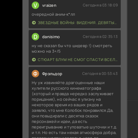
V
vraizen
Сегодня в 03:18:09
очередной аним-к*лл
ЗВЕЗДНЫЕ ВОЙНЫ: ВИДЕНИЯ. ДЕВЯТЫЙ ДЖЕДАЙ (2026)
D
danisimo
Сегодня в 02:35:13
ну не сказал бы что шидевр !) смотреть
можно на 3+/5
СТЮАРТ БЛУМ НЕ СМОГ СПАСТИ ВСЕЛЕННУЮ (2026)
Ф
Фрэльдор
Сегодня в 00:53:43
Ну уж извиняйте драгоценные наши
хулители русского кинематографа
(который и правда нередко заслуживает
порицания), но сейчас я улизну на
некоторое время из ваших рядов и
заявлю, что мне Колобок понравился.Да,
они повыдирали с десятка сказок
персонажей и идеи, да есть
переигрывание и туповатые шуточки и т.д.
и т.п. Но есть там некая атмосфера добра,
порядочности и веселья, чего-то