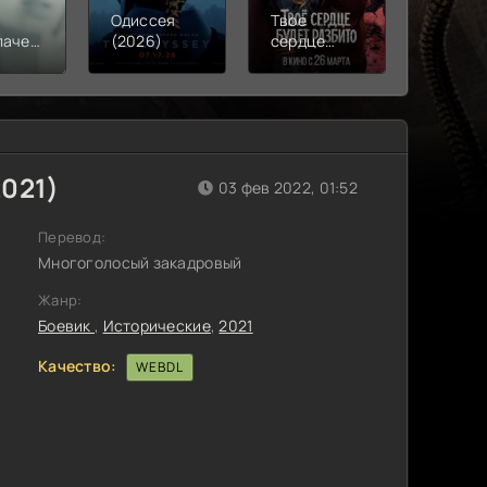
Одиссея
Твое
Моана
лачения
(2026)
сердце
(2026)
)
будет
разбито
(2026)
2021)
03 фев 2022, 01:52
Перевод:
Многоголосый закадровый
Жанр:
Боевик
,
Исторические
,
2021
Качество:
WEBDL