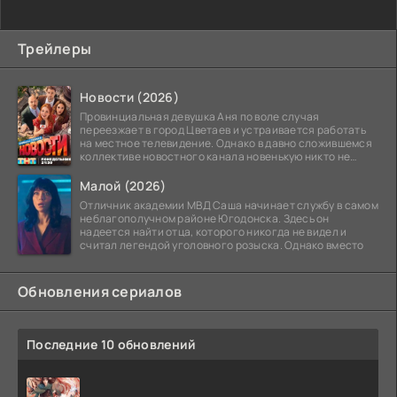
Трейлеры
Новости (2026)
Провинциальная девушка Аня по воле случая
переезжает в город Цветаев и устраивается работать
на местное телевидение. Однако в давно сложившемся
коллективе новостного канала новенькую никто не
ждёт, и
Малой (2026)
Отличник академии МВД Саша начинает службу в самом
неблагополучном районе Югодонска. Здесь он
надеется найти отца, которого никогда не видел и
считал легендой уголовного розыска. Однако вместо
Обновления сериалов
Последние 10 обновлений