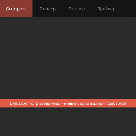
Смотреть
2 плеер
3 плеер
Трейлер
Для зарегистрированных - новые серии выходят быстрее!