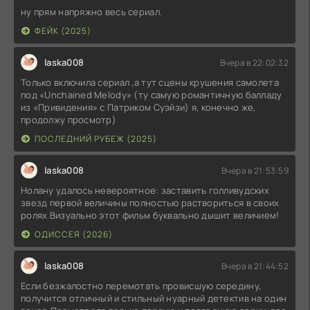
ну прям напряжно весь сериал.
ФЕЙК (2025)
laska008
Вчера в 22:02:32
Только включила сериал ,а тут сцены крушения самолета
под «Unchained Melody» (ту самую романтичную балладу
из «Привидения» с Патриком Суэйзи) я, конечно же,
продолжу просмотр)
ПОСЛЕДНИЙ РУБЕЖ (2025)
laska008
Вчера в 21:53:59
Нолану удалось невероятное: заставить голливудских
звезд первой величины полностью раствориться в своих
ролях.Визуально этот фильм буквально дышит величием!
ОДИССЕЯ (2026)
laska008
Вчера в 21:44:52
Если безжалостно перемотать провисшую середину,
получится отличный и стильный нуарный детектив на один