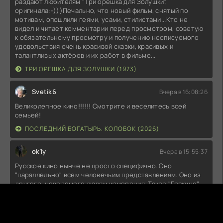
раздают любителям "Три орешка для Золушки",
оригинала:-)))Печально, что новый фильм, снятый по
мотивам, опошлили геями, усами, стилистами...Кто не
видел и читает комментарии перед просмотром, советую
к обязательному просмотру и получению неописуемого
удовольствия очень красивой сказки, красивых и
талантливых актёров и их работ в фильме...
ТРИ ОРЕШКА ДЛЯ ЗОЛУШКИ (1973)
Svetik6
Вчера в 16:08:26
Великолепное кино!!!!!! Смотрите и веселитесь всей
семьей!
ПОСЛЕДНИЙ БОГАТЫРЬ. КОЛОБОК (2026)
ok1y
Вчера в 15:55:37
Русское кино нынче не просто специфично. Оно
"параллельно" всем человечьим представлениям. Оно из
другого, неведомого людям измерения. Такое "Госкино"
могло бы быть в Мордоре. Орки на сеансах умирали бы от
счастья.Есть, конечно, недоработки. "Колобок" должен
был бы принять православное крещение и заключить
контракт на ......... .