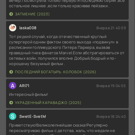
вечер.Посмотрела только первую и последнюю серии ,все
остальное лишнее ,если только красивве пейзажи .
ЗАТМЕНИЕ (2023)
laska008
Вчера в 21:40:59
Тот редкий случай, когда отечественный круглый
супергерой одним фактом своего выхода «подвинул» в
расписании голливудского Питера Паркера, вызвав
праведный гнев фанатов Marvel.Если абстрагироваться от
сетевых войн, получился вполне Добрый,бодрый и по-
хорошему безумный фильм .
ПОСЛЕДНИЙ БОГАТЫРЬ. КОЛОБОК (2026)
A
ARI71
Вчера в 19:04:55
Интересный фильм!
УКРАДЕННЫЙ КАРАВАДЖО (2025)
S
SwetE-SvetM
Вчера в 18:24:40
Приветствую!Великолепнейшая сказка!Регулярно
пересматриваю фильм с детства, жаль, что медали не