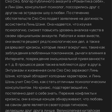
Сяо Сяо, блогер публичного аккаунта «Романтика себя»,
и Лин Шен, консультант-психолог, поссорились друг с
другом на эстрадном шоу о любви. По стечению
обстоятельств Сяо Сяо подает заявление на должность
ассистента Линь Шэня. Она надеется, что изучая
психологию, сможет повысить уровень анализа чувств в
своем официальном аккаунте. Работая и живя вместе,
они вместе решают ряд психологических дел, а также
разрешают кризисы, которые лежат вокруг них, такие как
заблуждения влюбленных поклонников, рычаги влияния в
Интернете, повреждение эмоциональной привязанности
и т. д. В процессе двое также влюбляются друг в друга.
Энтузиазм и жизненная сила Сяо Сяо заражают Линь
Шэня, который обладает холодным характером, и Линь
Шэнь учит Сяо Сяо, как стать отличным психологическим
консультантом. Но кризис, подстерегающий их,
постепенно дает о себе знать. Пережив конфликты и
кризисы, они в конце концов обнаруживают, что любовь
на самом деле является своего рода гипнозом,
делающим друг друга лучше. Великолепная китайская