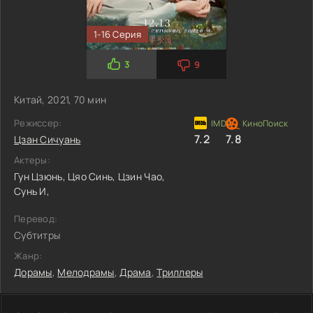
1-16 Серия
3
9
Китай, 2021, 70 мин
Режиссер:
7.2
7.8
Цзан Сичуань
Актеры:
Гун Цзюнь,
Цяо Синь,
Цзин Чао,
Сунь И,
Перевод:
Субтитры
Жанр:
Дорамы
,
Мелодрамы
,
Драма
,
Триллеры