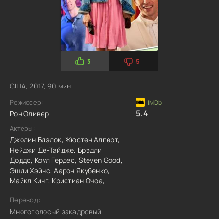
3
5
США, 2017, 90 мин.
Режиссер:
5.4
Рон Оливер
Актеры:
Джолин Блэлок,
Жюстен Алперт,
Нейджи Де-Тайдже,
Брэдли
Доддс,
Коул Гердес,
Steven Good,
Эшли Хэйнс,
Аарон Якубенко,
Майкл Кинг,
Кристиан Очоа,
Перевод:
Многоголосый закадровый