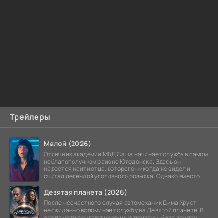
Трейлеры
Малой (2026)
Отличник академии МВД Саша начинает службу в самом
неблагополучном районе Югодонска. Здесь он
надеется найти отца, которого никогда не видел и
считал легендой уголовного розыска. Однако вместо
Девятая планета (2026)
После несчастного случая автомеханик Дима Хруст
неожиданно вспоминает службу на Девятой планете. В
его памяти оживают неземные пейзажи, база землян,