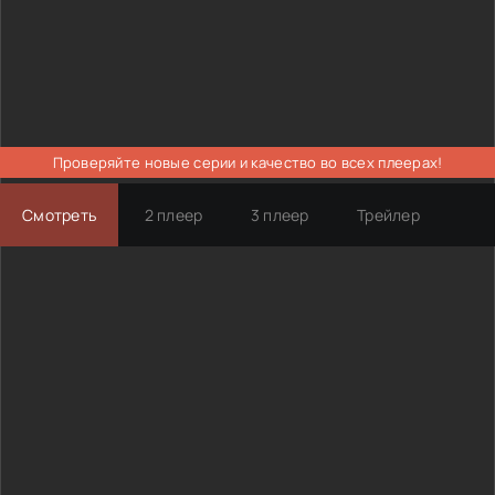
Проверяйте новые серии и качество во всех плеерах!
Смотреть
2 плеер
3 плеер
Трейлер