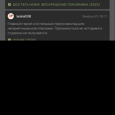
ДОСТАТЬ НОЖИ: ВОСКРЕШЕНИЕ ПОКОЙНИКА (2025)
laska008
Вчера в 23:36:11
Главный герой и остальные персонажи вышли
неприятными или плоскими. Проникнуться их историей и
страхом не получается.
ХОКУМ (2026)
T
Tenor
Вчера в 23:29:52
klass
ДЕНЬ РАЗОБЛАЧЕНИЯ (2026)