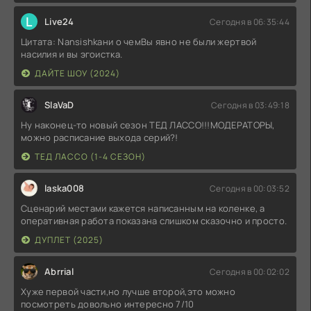
L
Live24
Сегодня в 06:35:44
Цитата: Nansishkaни о чемВы явно не были жертвой
насилия и вы эгоистка.
ДАЙТЕ ШОУ (2024)
SlaVaD
Сегодня в 03:49:18
Ну наконец-то новый сезон ТЕД ЛАССО!!!МОДЕРАТОРЫ,
можно расписание выхода серий?!
ТЕД ЛАССО (1-4 СЕЗОН)
laska008
Сегодня в 00:03:52
Сценарий местами кажется написанным на коленке, а
оперативная работа показана слишком сказочно и просто.
ДУПЛЕТ (2025)
Abrrial
Сегодня в 00:02:02
Хуже первой части,но лучше второй,это можно
посмотреть довольно интересно 7/10