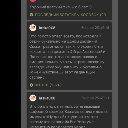
Хороший детский фильм с 6 лет :)
ПОСЛЕДНИЙ БОГАТЫРЬ. КОЛОБОК (2026)
laska008
Вчера в 23:46:18
Это просто отвал всего, посмотрела 4
серии буквально на одном дыхании!
Сюжет разогнался так, что экран почти
искрит от напряжения)Игра Аксёновой и
Лапиньш настолько мощная, живая и
эмоциональная, что ты веришь каждому
взгляду, каждому надрыву и буквально
кожей чувствуешь этот леденящий
саспенс.
ХОЛОД (2026)
laska008
Вчера в 23:40:21
Это реально отличный, затягивающий
цифровой кошмар. Каждую серию ждешь с
мыслью: «Ну давайте, удивите меня»,
потому что паранойя БиоРиты уже
незаметно передается через