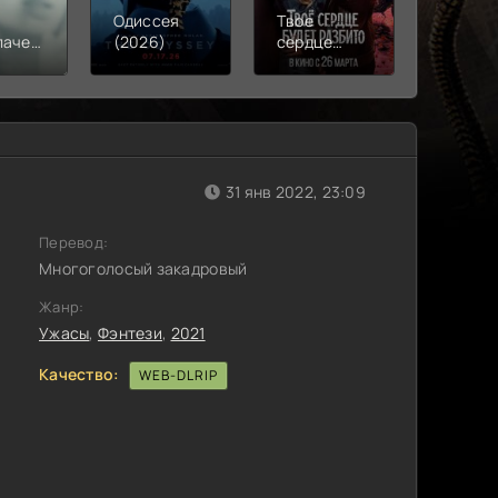
Одиссея
Твое
Моана
лачения
(2026)
сердце
(2026)
)
будет
разбито
(2026)
31 янв 2022, 23:09
Перевод:
Многоголосый закадровый
Жанр:
Ужасы
,
Фэнтези
,
2021
Качество:
WEB-DLRIP