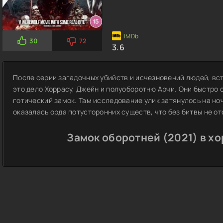
30
72
3.6
После серии загадочных убийств и исчезновений людей, в
это дело Хоррасу, Джейн и полуоборотню Арчи. Они быстро
готический замок. Там исследование улик затянулось на ноч
оказалась орда потусторонних существ, что без битвы не от
Замок оборотней (2021) в х