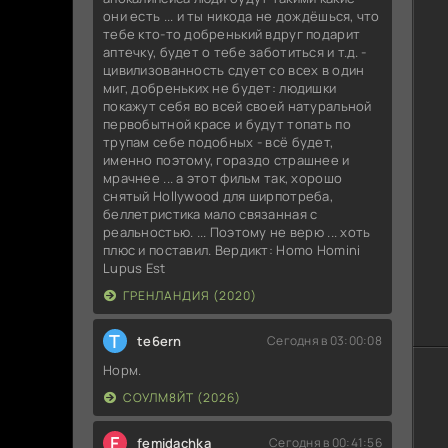
они есть ... и ты никода не дождёшься, что
тебе кто-то добренький вдруг подарит
аптечку, будет о тебе заботиться и т.д. -
цивилизованность сдует со всех в один
миг, добреньких не будет: людишки
покажут себя во всей своей натуральной
первобытной красе и будут топать по
трупам себе подобных - всё будет,
именно поэтому, гораздо страшнее и
мрачнее ... а этот фильм так, хорошо
снятый Hollywood для ширпотреба,
беллетристика мало связанная с
реальностью. ... Поэтому не верю ... хоть
плюс и поставил. Вердикт: Homo Homini
Lupus Est
ГРЕНЛАНДИЯ (2020)
T
te6ern
Сегодня в 03:00:08
Норм.
СОУЛМ8ЙТ (2026)
F
femidachka
Сегодня в 00:41:56