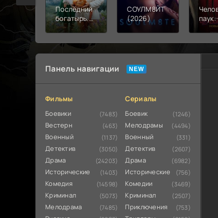
Последний
СОУЛМ8ЙТ
Чело
богатырь.
(2026)
паук:
Колобок
день 
(2026)
Панель навигации
Фильмы
Сериалы
Боевики
Боевик
(7483)
(1246)
Вестерн
Мелодрамы
(463)
(4494)
Военный
Военный
(1137)
(331)
Детектив
Детектив
(3050)
(2607)
Драма
Драма
(24203)
(6982)
Исторические
Исторические
(1403)
(756)
Комедия
Комедии
(14598)
(3469)
Криминал
Криминал
(5073)
(2507)
Мелодрама
Приключения
(7485)
(753)