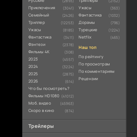
Русские
Триллеры
(2893)
(2152)
Приключения
Ужасы
(3041)
(363)
Семейный
Фантастика
(2426)
(1032)
Триллер
Дорамы
(12253)
(796)
Ужасы
Турецкие
(8185)
(1224)
Фантастика
Netflix
(3411)
(465)
Фэнтези
(2378)
Наш топ
Фильмы 4К
(308)
По рейтингу
2023
(4557)
По просмотрам
2024
(3224)
По комментариям
2025
(2875)
Рецензии
2026
(614)
Что бы посмотреть?
Фильмы HD1080
(41012)
Моб. видео
(45963)
Скоро в кино
(874)
Трейлеры