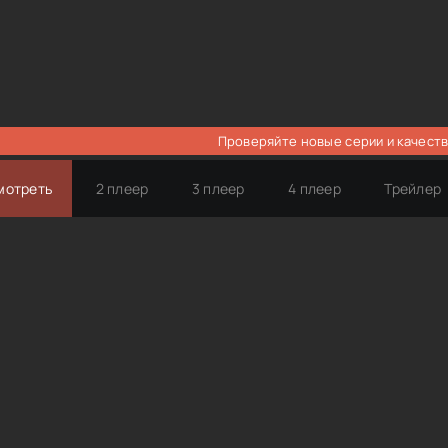
Проверяйте новые серии и качеств
мотреть
2 плеер
3 плеер
4 плеер
Трейлер