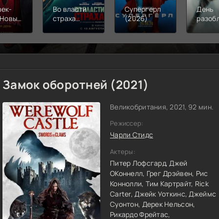
век-
Во власти
Супергерл
День
 Новый
страха
(2026)
разоб
(2026)
(2026)
(2026
Замок оборотней (2021)
Великобритания, 2021, 92 мин.
Режиссер:
Чарли Стидс
Актеры:
Питер Лофсгард,
Джей
ОКоннелл,
Грег Дрэйвен,
Рис
Коннолли,
Тим Картрайт,
Rick
Carter,
Джейк Уоткинс,
Джеймс
Суонтон,
Дерек Нельсон,
Рикардо Фрейтас,