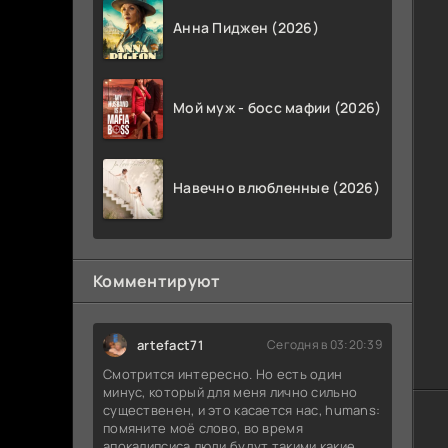
Анна Пиджен (2026)
Мой муж - босс мафии (2026)
Навечно влюбленные (2026)
Комментируют
artefact71
Сегодня в 03:20:39
Смотрится интересно. Но есть один
минус, который для меня лично сильно
существенен, и это касается нас, humans:
помяните моё слово, во время
апокалипсиса люди будут такими какие