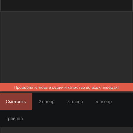
Проверяйте новые серии и качество во всех плеерах!
Смотреть
2 плеер
3 плеер
4 плеер
Трейлер