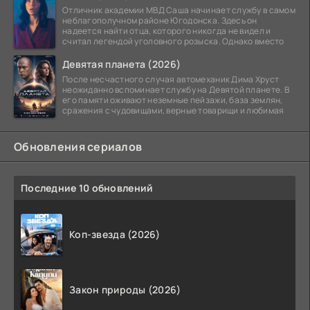
Отличник академии МВД Саша начинает службу в самом
неблагополучном районе Югодонска. Здесь он
надеется найти отца, которого никогда не видел и
считал легендой уголовного розыска. Однако вместо
Девятая планета (2026)
После несчастного случая автомеханик Дима Хруст
неожиданно вспоминает службу на Девятой планете. В
его памяти оживают неземные пейзажи, база землян,
сражения с чудовищами, верные товарищи и любимая
Обновления сериалов
Последние 10 обновлений
Коп-звезда (2026)
Закон природы (2026)