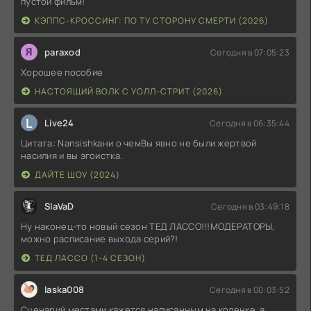
пустой фильм!
КЭППС-КРОССИНГ: ПО ТУ СТОРОНУ СМЕРТИ (2026)
paraxod
Сегодня в 07:05:23
Хорошее пособие
НАСТОЯЩИЙ ВОЛК С УОЛЛ-СТРИТ (2026)
L
Live24
Сегодня в 06:35:44
Цитата: Nansishkaни о чемВы явно не были жертвой
насилия и вы эгоистка.
ДАЙТЕ ШОУ (2024)
SlaVaD
Сегодня в 03:49:18
Ну наконец-то новый сезон ТЕД ЛАССО!!!МОДЕРАТОРЫ,
можно расписание выхода серий?!
ТЕД ЛАССО (1-4 СЕЗОН)
laska008
Сегодня в 00:03:52
Сценарий местами кажется написанным на коленке, а