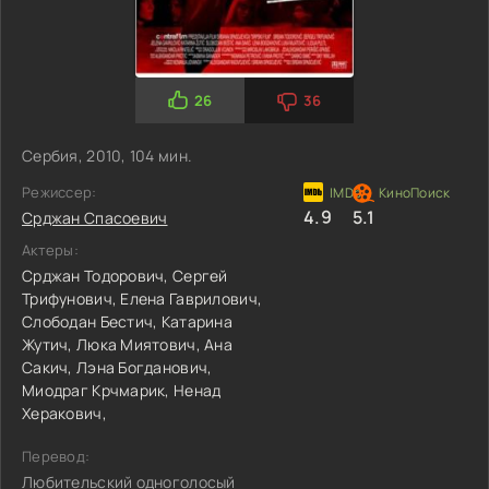
26
36
Сербия, 2010, 104 мин.
Режиссер:
4.9
5.1
Срджан Спасоевич
Актеры:
Срджан Тодорович,
Сергей
Трифунович,
Елена Гаврилович,
Слободан Бестич,
Катарина
Жутич,
Люка Миятович,
Ана
Сакич,
Лэна Богданович,
Миодраг Крчмарик,
Ненад
Херакович,
Перевод:
Любительский одноголосый