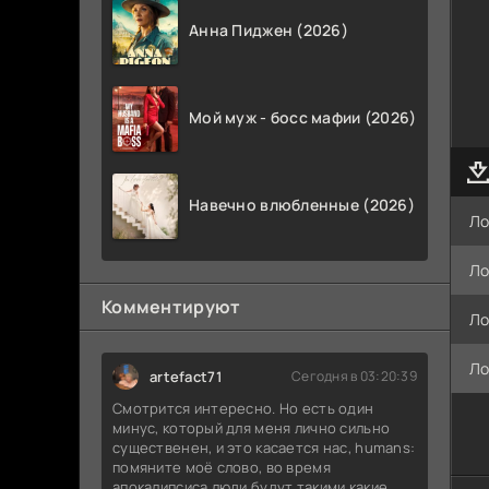
Анна Пиджен (2026)
Мой муж - босс мафии (2026)
Навечно влюбленные (2026)
Ло
Ло
Комментируют
Ло
Ло
artefact71
Сегодня в 03:20:39
Смотрится интересно. Но есть один
минус, который для меня лично сильно
существенен, и это касается нас, humans:
помяните моё слово, во время
апокалипсиса люди будут такими какие