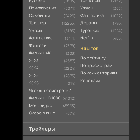
Русские
Триллеры
(2893)
(2152)
Приключения
Ужасы
(3041)
(363)
Семейный
Фантастика
(2426)
(1032)
Триллер
Дорамы
(12253)
(796)
Ужасы
Турецкие
(8185)
(1224)
Фантастика
Netflix
(3411)
(465)
Фэнтези
(2378)
Наш топ
Фильмы 4К
(308)
По рейтингу
2023
(4557)
По просмотрам
2024
(3224)
По комментариям
2025
(2875)
Рецензии
2026
(614)
Что бы посмотреть?
Фильмы HD1080
(41012)
Моб. видео
(45963)
Скоро в кино
(874)
Трейлеры