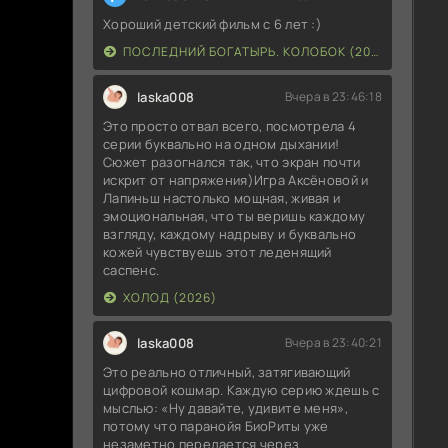
Хороший детский фильм с 6 лет :)
ПОСЛЕДНИЙ БОГАТЫРЬ. КОЛОБОК (2026)
laska008
Вчера в 23:46:18
Это просто отвал всего, посмотрела 4
серии буквально на одном дыхании!
Сюжет разогнался так, что экран почти
искрит от напряжения)Игра Аксёновой и
Лапиньш настолько мощная, живая и
эмоциональная, что ты веришь каждому
взгляду, каждому надрыву и буквально
кожей чувствуешь этот леденящий
саспенс.
ХОЛОД (2026)
laska008
Вчера в 23:40:21
Это реально отличный, затягивающий
цифровой кошмар. Каждую серию ждешь с
мыслью: «Ну давайте, удивите меня»,
потому что паранойя БиоРиты уже
незаметно передается через