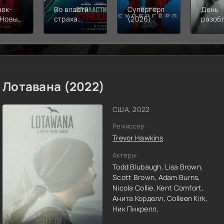
век-
Во власти
Супергерл
День
 Новый
страха
(2026)
разоб
(2026)
(2026)
(2026
Лотавана (2022)
США, 2022
Режиссер:
Trevor Hawkins
Актеры:
Todd Blubaugh,
Lisa Brown,
Scott Brown,
Adam Burns,
Nicola Collie,
Kent Comfort,
Анита Корделл,
Colleen Kirk,
Ник Пикрелл,