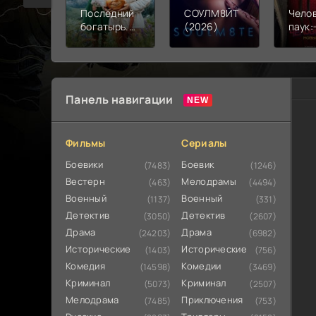
Последний
СОУЛМ8ЙТ
Чело
богатырь.
(2026)
паук:
Колобок
день 
(2026)
Панель навигации
Фильмы
Сериалы
Боевики
Боевик
(7483)
(1246)
Вестерн
Мелодрамы
(463)
(4494)
Военный
Военный
(1137)
(331)
Детектив
Детектив
(3050)
(2607)
Драма
Драма
(24203)
(6982)
Исторические
Исторические
(1403)
(756)
Комедия
Комедии
(14598)
(3469)
Криминал
Криминал
(5073)
(2507)
Мелодрама
Приключения
(7485)
(753)