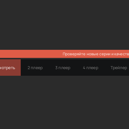
Проверяйте новые серии и качеств
мотреть
2 плеер
3 плеер
4 плеер
Трейлер