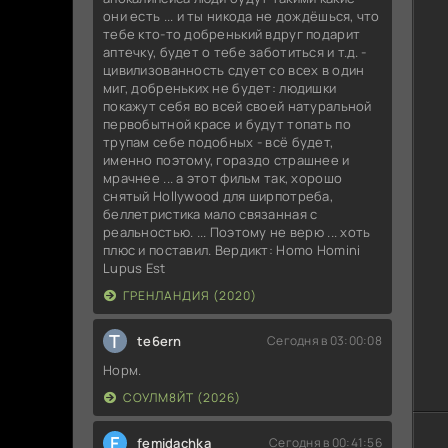
они есть ... и ты никода не дождёшься, что
тебе кто-то добренький вдруг подарит
аптечку, будет о тебе заботиться и т.д. -
цивилизованность сдует со всех в один
миг, добреньких не будет: людишки
покажут себя во всей своей натуральной
первобытной красе и будут топать по
трупам себе подобных - всё будет,
именно поэтому, гораздо страшнее и
мрачнее ... а этот фильм так, хорошо
снятый Hollywood для ширпотреба,
беллетристика мало связанная с
реальностью. ... Поэтому не верю ... хоть
плюс и поставил. Вердикт: Homo Homini
Lupus Est
ГРЕНЛАНДИЯ (2020)
T
te6ern
Сегодня в 03:00:08
Норм.
СОУЛМ8ЙТ (2026)
F
femidachka
Сегодня в 00:41:56