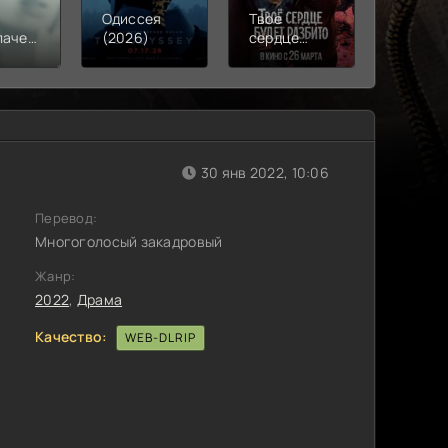
Одиссея
Твое
Моана
лачения
(2026)
сердце
(2026)
)
будет
разбито
(2026)
30 янв 2022, 10:06
Перевод:
Многоголосый закадровый
Жанр:
2022
,
Драма
Качество:
WEB-DLRIP