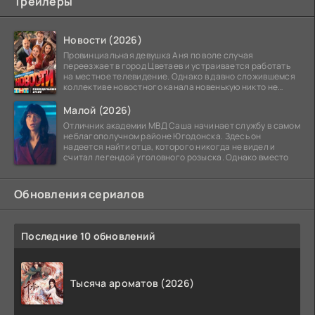
Трейлеры
Новости (2026)
Провинциальная девушка Аня по воле случая
переезжает в город Цветаев и устраивается работать
на местное телевидение. Однако в давно сложившемся
коллективе новостного канала новенькую никто не
ждёт, и
Малой (2026)
Отличник академии МВД Саша начинает службу в самом
неблагополучном районе Югодонска. Здесь он
надеется найти отца, которого никогда не видел и
считал легендой уголовного розыска. Однако вместо
Обновления сериалов
Последние 10 обновлений
Тысяча ароматов (2026)