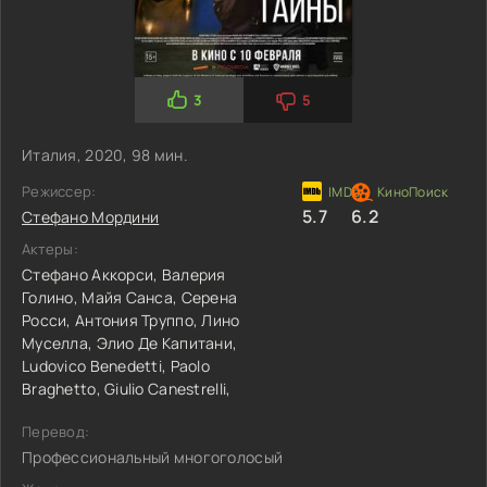
3
5
Италия, 2020, 98 мин.
Режиссер:
5.7
6.2
Стефано Мордини
Актеры:
Стефано Аккорси,
Валерия
Голино,
Майя Санса,
Серена
Росси,
Антония Труппо,
Лино
Муселла,
Элио Де Капитани,
Ludovico Benedetti,
Paolo
Braghetto,
Giulio Canestrelli,
Перевод:
Профессиональный многоголосый