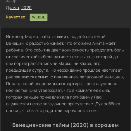
Жанр:
Драма
,
2020
Качество:
WEBDL
Инженер Марко, работающий с водной системой
Венеции, с радостью узнаёт, что его жена Анита ждёт
ребёнка. Это событие даёт возможность преодолеть боль
от трагической гибели пятилетнего сына, с которой до
сих пор не расстались ни Марко, ни Клара, его
предыдущая супруга. Но неожиданно прошлое настигает
распавшуюся семью, с появлением загадочной женщины,
Перлы, новой владелицы их квартиры, где и случилось
несчастье. Она утверждает, что в комнате её сына,
которая раньше принадлежала погибшему Лео,
ощущается некое загадочное присутствие. Дух ребёнка
просит, чтобы его родители вернулись в дом.
Венецианские тайны (2020) в хорошем