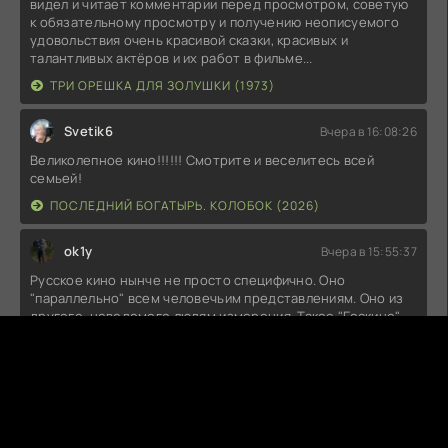
видел и читает комментарии перед просмотром, советую
к обязательному просмотру и получению неописуемого
удовольствия очень красивой сказки, красивых и
талантливых актёров и их работ в фильме...
ТРИ ОРЕШКА ДЛЯ ЗОЛУШКИ (1973)
Svetik6
Вчера в 16:08:26
Великолепное кино!!!!!! Смотрите и веселитесь всей
семьей!
ПОСЛЕДНИЙ БОГАТЫРЬ. КОЛОБОК (2026)
ok1y
Вчера в 15:55:37
Русское кино нынче не просто специфично. Оно
"параллельно" всем человечьим представлениям. Оно из
другого, неведомого людям измерения. Такое "Госкино"
могло бы быть в Мордоре. Орки на сеансах умирали бы от
счастья.Есть, конечно, недоработки. "Колобок" должен
был бы принять православное крещение и заключить
контракт на ......... .
ПОСЛЕДНИЙ БОГАТЫРЬ. КОЛОБОК (2026)