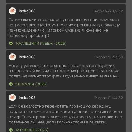
laska008
Вчера в 22:02:32
Только включила сериал ,а тут сцены крушения самолета
под «Unchained Melody» (ту самую романтичную балладу
из «Привидения» с Патриком Суэйзи) я, конечно же,
продолжу просмотр)
ПОСЛЕДНИЙ РУБЕЖ (2025)
laska008
Вчера в 21:53:59
Нолану удалось невероятное: заставить голливудских
звезд первой величины полностью раствориться в своих
ролях.Визуально этот фильм буквально дышит величием!
ОДИССЕЯ (2026)
laska008
Вчера в 21:44:52
Если безжалостно перемотать провисшую середину,
получится отличный и стильный нуарный детектив на один
вечер.Посмотрела только первую и последнюю серии ,все
остальное лишнее ,если только красивве пейзажи .
ЗАТМЕНИЕ (2023)