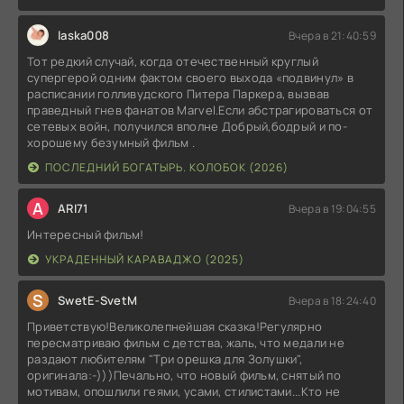
laska008
Вчера в 21:40:59
Тот редкий случай, когда отечественный круглый
супергерой одним фактом своего выхода «подвинул» в
расписании голливудского Питера Паркера, вызвав
праведный гнев фанатов Marvel.Если абстрагироваться от
сетевых войн, получился вполне Добрый,бодрый и по-
хорошему безумный фильм .
ПОСЛЕДНИЙ БОГАТЫРЬ. КОЛОБОК (2026)
A
ARI71
Вчера в 19:04:55
Интересный фильм!
УКРАДЕННЫЙ КАРАВАДЖО (2025)
S
SwetE-SvetM
Вчера в 18:24:40
Приветствую!Великолепнейшая сказка!Регулярно
пересматриваю фильм с детства, жаль, что медали не
раздают любителям "Три орешка для Золушки",
оригинала:-)))Печально, что новый фильм, снятый по
мотивам, опошлили геями, усами, стилистами...Кто не