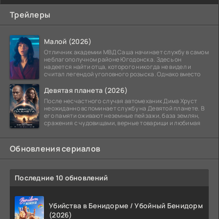
Трейлеры
Малой (2026)
Отличник академии МВД Саша начинает службу в самом
неблагополучном районе Югодонска. Здесь он
надеется найти отца, которого никогда не видел и
считал легендой уголовного розыска. Однако вместо
Девятая планета (2026)
После несчастного случая автомеханик Дима Хруст
неожиданно вспоминает службу на Девятой планете. В
его памяти оживают неземные пейзажи, база землян,
сражения с чудовищами, верные товарищи и любимая
Обновления сериалов
Последние 10 обновлений
Убийства в Бенидорме / Убойный Бенидорм
(2026)