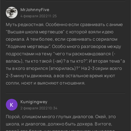
MrJohnnyFive
4 февраля 2022 11:25
Муть редкостная. Особенно если сравнивать с аниме
"Высшая школа мертвецов" с которой взяли идею
сериала. А тем более, если сравнивать с сериалом
"Ходячие мертвецы". Особо много разговоров между
подростками на тему "чего ты раскомандовался (-
валась), ты кто такой (-ая)? а ты кто?". И вторая тема "а
ты в кого втюрился (втюрилась)?" На 2-3 серии всего
2-3 минуты движняка, а все остальное время жуют
сопли, ноют и выясняют отношения.
Kunigingwey
K
2 февраля 2022 10:34
Порой, слишком много глупых диалогов. Окей, это
школа, и диалогов, должно быть дохера. В итоге,