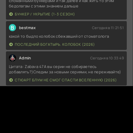
сломанными бункерами и так далее и как жить то этим
бедолагам с этими знанием дальше
БУНКЕР / УКРЫТИЕ (1-3 СЕЗОН)
B
bestmax
Сегодня в 11:21:51
какой то быдло колобок сбежавший от стоматолога
ПОСЛЕДНИЙ БОГАТЫРЬ. КОЛОБОК (2026)
Admin
Сегодня в 10:33:49
Цитата: Zabava 47А вы серии не собираетесь
добавлять?)Следим за новыми сериями, не переживайте)
СТЮАРТ БЛУМ НЕ СМОГ СПАСТИ ВСЕЛЕННУЮ (2026)
Z
Zabava 47
Сегодня в 09:36:22
Цитата: AdminЦитата: Zabava 47Сама нашла)Вот лучше бы
скинули сюда)А вы серии не собираетесь добавлять?)
СТЮАРТ БЛУМ НЕ СМОГ СПАСТИ ВСЕЛЕННУЮ (2026)