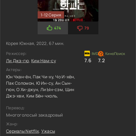
1-12 Серия
474
79
Корея Южная, 2022, 67 мин.
Режиссер:
7.6
7.2
Ли Джэ-гю
,
Ким Нам-су
Актеры:
Юн Чхан-ён,
Пак Чи-ху,
Чо И-хён,
Пак Соломон,
Ю Ин-су,
Ан Сын-
гюн,
О Хи-джун,
Ли Ын-сэм,
Щин
Джэ-хви,
Ким Бён-чхоль,
Перевод:
Многоголосый закадровый
Жанр:
Сериалы Netflix
,
Ужасы