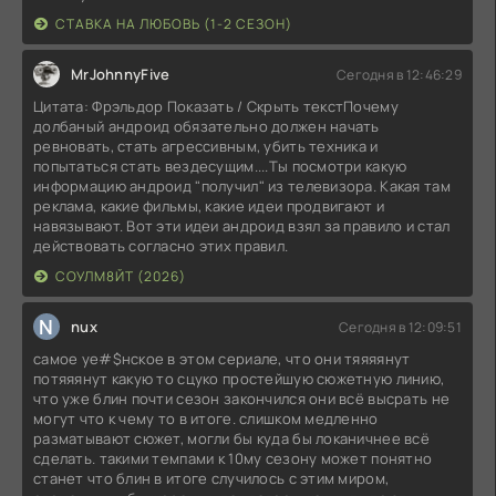
СТАВКА НА ЛЮБОВЬ (1-2 СЕЗОН)
MrJohnnyFive
Сегодня в 12:46:29
Цитата: Фрэльдор Показать / Скрыть текстПочему
долбаный андроид обязательно должен начать
ревновать, стать агрессивным, убить техника и
попытаться стать вездесущим....Ты посмотри какую
информацию андроид "получил" из телевизора. Какая там
реклама, какие фильмы, какие идеи продвигают и
навязывают. Вот эти идеи андроид взял за правило и стал
действовать согласно этих правил.
СОУЛМ8ЙТ (2026)
N
nux
Сегодня в 12:09:51
самое уе#$нское в этом сериале, что они тяяяянут
потяяянут какую то сцуко простейшую сюжетную линию,
что уже блин почти сезон закончился они всё высрать не
могут что к чему то в итоге. слишком медленно
разматывают сюжет, могли бы куда бы локаничнее всё
сделать. такими темпами к 10му сезону может понятно
станет что блин в итоге случилось с этим миром,