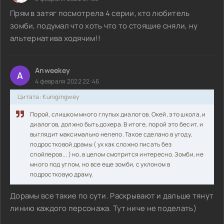
Прям в затяг посмотрела 4 серии, кто любитель
зомби, подумал что хоть что то стоящие сняли, ну
альтернатива ходячим!!
Anweekey
A
4 февраля 2022 22:46
Цитата: Kunigingwey
Порой, слишком много глупых диалогов. Окей, это школа, и
диалогов, должно быть дохера. В итоге, порой это бесит, и
выглядит максимально нелепо. Такое сделано в угоду,
подростковой драмы ( ух как сложно писать без
спойлеров... ) но, в целом смотрится интересно. Зомби, не
много под углом, но все еще зомби, с уклоном в
подростковую драму.
Дорамы все такие по сути. Раскрывают и дальше тянут
линию каждого персонажа. Тут ниче не поделать)