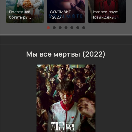
Последний
СОУЛМ8ЙТ
Человек-паук:
богатырь.
(2026)
Новый день
Колобок (2026)
(2026)
Мы все мертвы (2022)