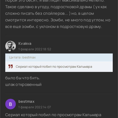
порой это бесит, и выглядит максимально нелепо.
Такое сделано в угоду, подростковой драмы ( ух как
сложно писать без спойлеров... ) но, в целом
смотрится интересно. Зомби, не много под углом, но
все еще зомби, с уклоном в подростковую драму.
Kvakva
1 февраля 2022 18:52
Цитата: bestmax
Сериал который побил по просмотрам Кальмара
было бы что бить.
шлак откровенный
bestmax
B
1 февраля 2022 14:07
Сериал который побил по просмотрам Кальмара