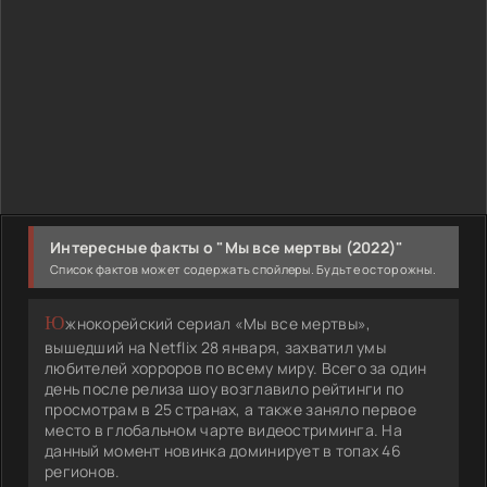
Интересные факты о "Мы все мертвы (2022)"
Список фактов может содержать спойлеры. Будьте осторожны.
Южнокорейский сериал «Мы все мертвы»,
вышедший на Netflix 28 января, захватил умы
любителей хорроров по всему миру. Всего за один
день после релиза шоу возглавило рейтинги по
просмотрам в 25 странах, а также заняло первое
место в глобальном чарте видеостриминга. На
данный момент новинка доминирует в топах 46
регионов.