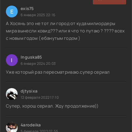
exis75
E
6 января 2025 22:16
А Хосянь это не тот ли город от куда милиордеры
мира вынесли ковид??? или я что то путаю ? ???? всех
с новым годом ( ебанутым годом )
Inguska85
I
6 января 2024 20:03
Уже который раз пересматриваю.супер сериал
djtysixa
12 февраля 2022 17:10
Супер, хорош сериал. Жду продолжение))
4arodeika
5 февраля 2022 07:55