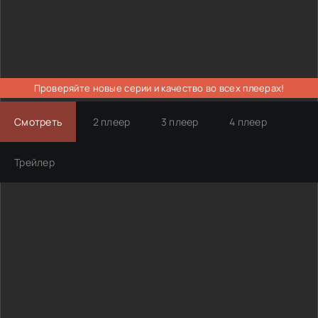
Проверяйте новые серии и качество во всех плеерах!
Смотреть
2 плеер
3 плеер
4 плеер
Трейлер