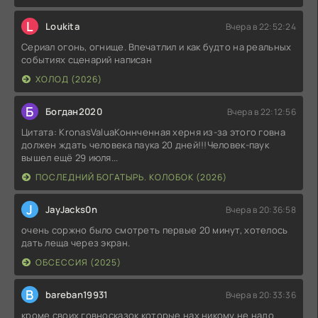
L
Loukita
Вчера в 22:52:24
Сериал огонь, огнище. Впечатлил и как будто на реальных
событиях сценарий написан
ХОЛОД (2026)
Б
Богдан2020
Вчера в 22:12:56
Цитата: KronasValuaКоннченная херня из-за этого говна
должен ждать человека паука 20 дней!!!Человек-паук
вышел ещё 29 июля...
ПОСЛЕДНИЙ БОГАТЫРЬ. КОЛОБОК (2026)
J
JayJacks0n
Вчера в 20:36:58
очень соржно было смотреть первые 20 минут, хотелось
дать леща через экран.
ОБСЕССИЯ (2025)
B
bareban19931
Вчера в 20:33:36
кроме своих говносказок которые нах никому не надо