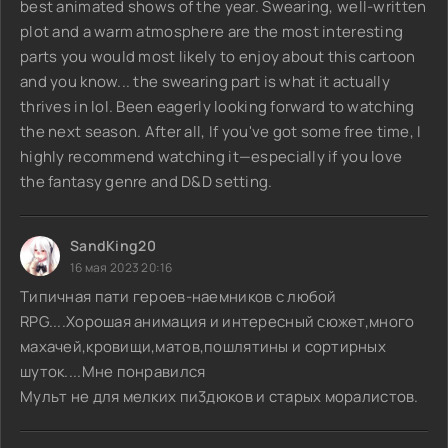
best animated shows of the year. Swearing, well-written
plot and a warm atmosphere are the most interesting
parts you would most likely to enjoy about this cartoon
and you know... the swearing part is what it actually
thrives in lol. Been eagerly looking forward to watching
the next season. After all, If you've got some free time, I
highly recommend watching it—especially if you love
the fantasy genre and D&D setting.
SandKing20
16 мая 2023 20:16
Типичная пати героев-наемников с любой
RPG....Хорошая анимация и интересный сюжет,много
махачей,кровищи,матов,пошлятины и сортирных
шуток....Мне понравился
Мульт не для мелких пи3дюков и старых моралистов.