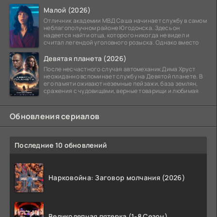
Малой (2026)
Отличник академии МВД Саша начинает службу в самом
неблагополучном районе Югодонска. Здесь он
надеется найти отца, которого никогда не видел и
считал легендой уголовного розыска. Однако вместо
Девятая планета (2026)
После несчастного случая автомеханик Дима Хруст
неожиданно вспоминает службу на Девятой планете. В
его памяти оживают неземные пейзажи, база землян,
сражения с чудовищами, верные товарищи и любимая
Обновления сериалов
Последние 10 обновлений
Нарковойна: Заговор молчания (2026)
Великолепная пятерка (1-8 Сезон)