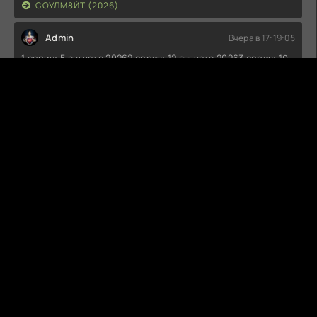
СОУЛМ8ЙТ (2026)
Admin
Вчера в 17:19:05
1 серия: 5 августа 20262 серия: 12 августа 20263 серия: 19
августа 20264 серия: 26 августа 20265 серия: 2 сентября
20266 серия: 9 сентября 20267 серия: 16 сентября 20268
серия: 23 сентября 20269 серия: 30 сентября 202610
серия: 7 октября 2026
ТЕД ЛАССО (1-4 СЕЗОН)