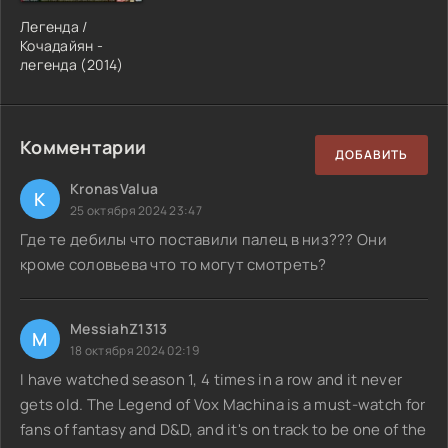
Легенда /
Кочадайян -
легенда (2014)
Комментарии
ДОБАВИТЬ
KronasValua
K
25 октября 2024 23:47
Где те дебилы что поставили палец в низ??? Они
кроме соловьева что то могут смотреть?
MessiahZ1313
M
18 октября 2024 02:19
I have watched season 1, 4 times in a row and it never
gets old. The Legend of Vox Machina is a must-watch for
fans of fantasy and D&D, and it's on track to be one of the