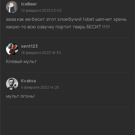
IceBear
10 февраля 2023 23:50
аааа как же бесит этот злоебучий 1xbet шепчет хрень
какую-то всю озвучку портит тварь БЕСИТ !!!!!
sent123
18 февраля 2022 18:30
Клевый мульт
Kvakva
4 февраля 2022 14:25
мульт огонь!