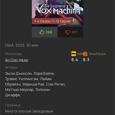
1-4 Сезон | 1-12 Серия
388
267
США, 2022, 30 мин
Режиссер:
8.4
8.3
Ан Сон-джин
Актеры:
Эшли Джонсон,
Лора Бэйли,
Трэвис Уиллингэм,
Лайам
ОБрайэн,
Мариша Рэй,
Сэм Ригел,
Мэттью Мерсер,
Толизин
Джаффе,
Перевод:
Многоголосый закадровый