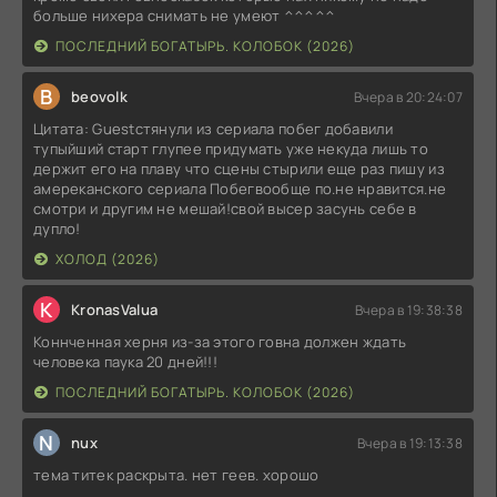
больше нихера снимать не умеют ^^^^^
ПОСЛЕДНИЙ БОГАТЫРЬ. КОЛОБОК (2026)
B
beovolk
Вчера в 20:24:07
Цитата: Guestстянули из сериала побег добавили
тупыйший старт глупее придумать уже некуда лишь то
держит его на плаву что сцены стырили еще раз пишу из
амереканского сериала Побегвообще по.не нравится.не
смотри и другим не мешай!свой высер засунь себе в
дупло!
ХОЛОД (2026)
K
KronasValua
Вчера в 19:38:38
Коннченная херня из-за этого говна должен ждать
человека паука 20 дней!!!
ПОСЛЕДНИЙ БОГАТЫРЬ. КОЛОБОК (2026)
N
nux
Вчера в 19:13:38
тема титек раскрыта. нет геев. хорошо