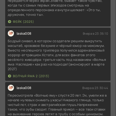
передается через экран.Знаете, бывает такое чувство,
когда ты с самых первых эпизодов смотришь на
определенного персонажа и внутри щелкает: «Это ты,
дружочек, точно ты».
ФЕЙК (2025)
laska008
Вчера в 23:36:10
Бодрый сиквел, в котором создатели решили выкрутить
масштаб, кровавое безумие и чёрный юмор на максимум.
Вместо неспешного триллера получился адреналиновый
хоррор-аттракцион.Кстати, для всех фанатов этого
весёлого живодёра: третья часть под названием «Волчья
яма: Наследие» как раз на подходе!(анонсируют в марте
2027)
ВОЛЧЬЯ ЯМА 2 (2013)
laska008
Вчера в 23:30:44
Пересмотрела «Волчью яму» спустя 20 лет. Эх, умели же в
начале нулевых снимать ужасы! Никакого глянца, только
чистый пот, страх и австралийская глушь.Напряжение
такое, что зубы сводит. Главный прикол — все твои ставки
на выживание героев летят в трубу с особым цинизмом.