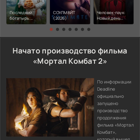
Последний
СОУЛМ8ЙТ
Человек-паук:
богатырь.
(2026)
Новый день
Колобок (2026)
(2026)
Начато производство фильма
«Мортал Комбат 2»
По информации
Deadline
официально
запущено
производство
продолжения
фильма «Мортал
Комбат»,
который вышел