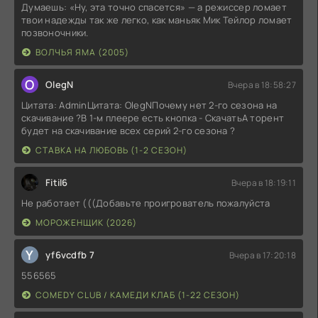
Думаешь: «Ну, эта точно спасется» — а режиссер ломает
твои надежды так же легко, как маньяк Мик Тейлор ломает
позвоночники.
ВОЛЧЬЯ ЯМА (2005)
O
OlegN
Вчера в 18:58:27
Цитата: AdminЦитата: OlegNПочему нет 2-го сезона на
скачивание ?В 1-м плеере есть кнопка - СкачатьА торент
будет на скачивание всех серий 2-го сезона ?
СТАВКА НА ЛЮБОВЬ (1-2 СЕЗОН)
Fitil6
Вчера в 18:19:11
Не работает (((Добавьте проигрователь пожалуйста
МОРОЖЕНЩИК (2026)
Y
yf6vcdfb 7
Вчера в 17:20:18
556565
COMEDY CLUB / КАМЕДИ КЛАБ (1-22 СЕЗОН)