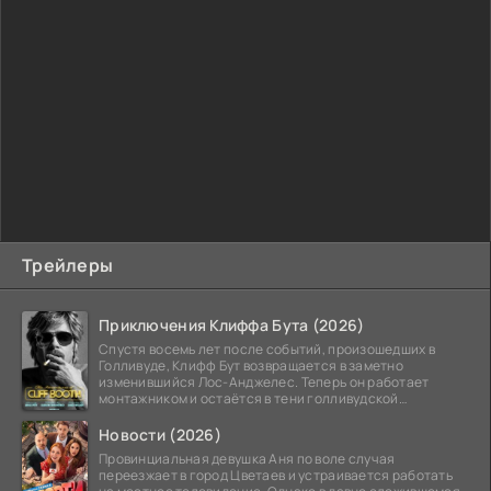
Трейлеры
Приключения Клиффа Бута (2026)
Спустя восемь лет после событий, произошедших в
Голливуде, Клифф Бут возвращается в заметно
изменившийся Лос-Анджелес. Теперь он работает
монтажником и остаётся в тени голливудской
студийной системы,
Новости (2026)
Провинциальная девушка Аня по воле случая
переезжает в город Цветаев и устраивается работать