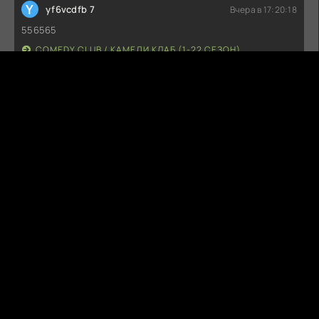
Y
yf6vcdfb 7
Вчера в 17:20:18
556565
COMEDY CLUB / КАМЕДИ КЛАБ (1-22 СЕЗОН)
Y
yf6vcdfb 7
Вчера в 17:20:17
556565
COMEDY CLUB / КАМЕДИ КЛАБ (1-22 СЕЗОН)