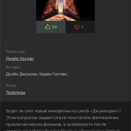
50
5
,
Режиссер:
Джейк Кэздан
Актеры:
Дуэйн Джонсон,
Карен Гиллан,
Жанр:
Трейлеры
Будет ли снят новый кинофильм из цикла «Джуманджи»?
Этим вопросом задаются все почитатели фэнтезийных
приключенческих фильмов, в особенности после
последней работы Джейка Кэздана «Джуманджи: Новый