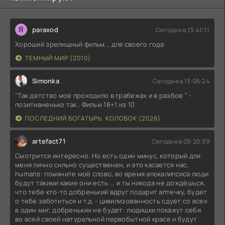
paraxod
Сегодня в 13:41:11
Хороший зрелищный фильм... для своего года
ТЕМНЫЙ МИР (2010)
Simonka
Сегодня в 13:06:24
"Так детство моё проходило в грабежах и в разбое " -
позитивненько так.. Фильм 18+1 из 10
ПОСЛЕДНИЙ БОГАТЫРЬ. КОЛОБОК (2026)
artefact71
Сегодня в 03:20:39
Смотрится интересно. Но есть один минус, который для
меня лично сильно существенен, и это касается нас,
humans: помяните моё слово, во время апокалипсиса люди
будут такими какие они есть ... и ты никода не дождёшься,
что тебе кто-то добренький вдруг подарит аптечку, будет
о тебе заботиться и т.д. - цивилизованность сдует со всех
в один миг, добреньких не будет: людишки покажут себя
во всей своей натуральной первобытной красе и будут