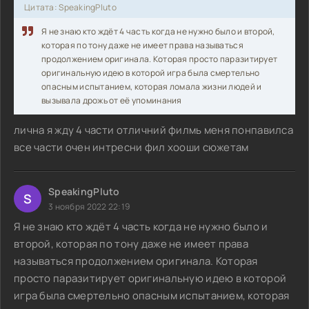
Цитата: SpeakingPluto
Я не знаю кто ждёт 4 часть когда не нужно было и второй,
которая по тону даже не имеет права называться
продолжением оригинала. Которая просто паразитирует
оригинальную идею в которой игра была смертельно
опасным испытанием, которая ломала жизни людей и
вызывала дрожь от её упоминания
лична я жду 4 части отличний филмь меня понпавилса
все части очен интресни фил хооши сюжетам
SpeakingPluto
S
3 ноября 2022 22:19
Я не знаю кто ждёт 4 часть когда не нужно было и
второй, которая по тону даже не имеет права
называться продолжением оригинала. Которая
просто паразитирует оригинальную идею в которой
игра была смертельно опасным испытанием, которая