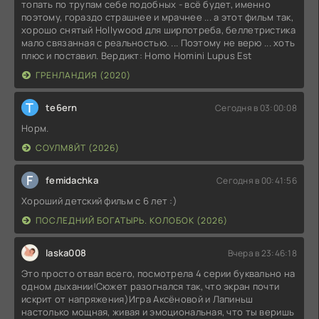
топать по трупам себе подобных - всё будет, именно
поэтому, гораздо страшнее и мрачнее ... а этот фильм так,
хорошо снятый Hollywood для ширпотреба, беллетристика
мало связанная с реальностью. ... Поэтому не верю ... хоть
плюс и поставил. Вердикт: Homo Homini Lupus Est
ГРЕНЛАНДИЯ (2020)
T
te6ern
Сегодня в 03:00:08
Норм.
СОУЛМ8ЙТ (2026)
F
femidachka
Сегодня в 00:41:56
Хороший детский фильм с 6 лет :)
ПОСЛЕДНИЙ БОГАТЫРЬ. КОЛОБОК (2026)
laska008
Вчера в 23:46:18
Это просто отвал всего, посмотрела 4 серии буквально на
одном дыхании!Сюжет разогнался так, что экран почти
искрит от напряжения)Игра Аксёновой и Лапиньш
настолько мощная, живая и эмоциональная, что ты веришь