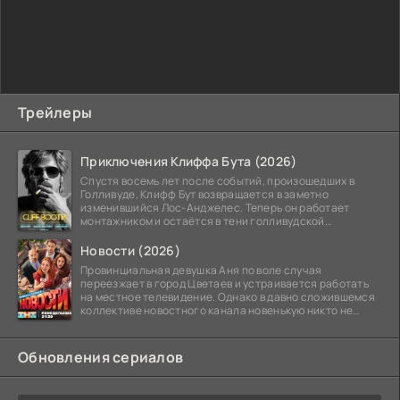
Трейлеры
Приключения Клиффа Бута (2026)
Спустя восемь лет после событий, произошедших в
Голливуде, Клифф Бут возвращается в заметно
изменившийся Лос-Анджелес. Теперь он работает
монтажником и остаётся в тени голливудской
студийной системы,
Новости (2026)
Провинциальная девушка Аня по воле случая
переезжает в город Цветаев и устраивается работать
на местное телевидение. Однако в давно сложившемся
коллективе новостного канала новенькую никто не
ждёт, и
Обновления сериалов