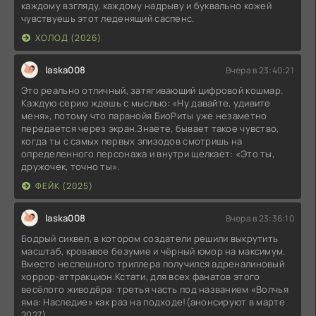
каждому взгляду, каждому надрыву и буквально кожей
чувствуешь этот леденящий саспенс.
ХОЛОД (2026)
laska008
Вчера в 23:40:21
Это реально отличный, затягивающий цифровой кошмар.
Каждую серию ждешь с мыслью: «Ну давайте, удивите
меня», потому что паранойя БиоРиты уже незаметно
передается через экран.Знаете, бывает такое чувство,
когда ты с самых первых эпизодов смотришь на
определенного персонажа и внутри щелкает: «Это ты,
дружочек, точно ты».
ФЕЙК (2025)
laska008
Вчера в 23:36:10
Бодрый сиквел, в котором создатели решили выкрутить
масштаб, кровавое безумие и чёрный юмор на максимум.
Вместо неспешного триллера получился адреналиновый
хоррор-аттракцион.Кстати, для всех фанатов этого
весёлого живодёра: третья часть под названием «Волчья
яма: Наследие» как раз на подходе!(анонсируют в марте
2027)