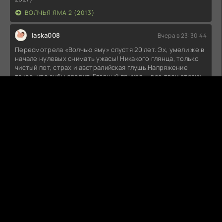
ВОЛЧЬЯ ЯМА 2 (2013)
laska008
Вчера в 23:30:44
Пересмотрела «Волчью яму» спустя 20 лет. Эх, умели же в
начале нулевых снимать ужасы! Никакого глянца, только
чистый пот, страх и австралийская глушь.Напряжение
такое, что зубы сводит. Главный прикол — все твои ставки
на выживание героев летят в трубу с особым цинизмом.
Думаешь: «Ну, эта точно спасется» — а режиссер ломает
твои надежды так же легко, как маньяк Мик Тейлор ломает
позвоночники.
ВОЛЧЬЯ ЯМА (2005)