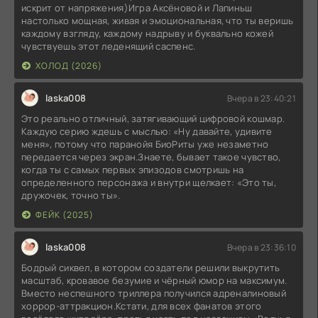
искрит от напряжения)Игра Аксёновой и Лапиньш
настолько мощная, живая и эмоциональная, что ты веришь
каждому взгляду, каждому надрыву и буквально кожей
чувствуешь этот леденящий саспенс.
ХОЛОД (2026)
laska008
Вчера в 23:40:21
Это реально отличный, затягивающий цифровой кошмар.
Каждую серию ждешь с мыслью: «Ну давайте, удивите
меня», потому что паранойя БиоРиты уже незаметно
передается через экран.Знаете, бывает такое чувство,
когда ты с самых первых эпизодов смотришь на
определенного персонажа и внутри щелкает: «Это ты,
дружочек, точно ты».
ФЕЙК (2025)
laska008
Вчера в 23:36:10
Бодрый сиквел, в котором создатели решили выкрутить
масштаб, кровавое безумие и чёрный юмор на максимум.
Вместо неспешного триллера получился адреналиновый
хоррор-аттракцион.Кстати, для всех фанатов этого