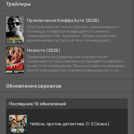
Трейлеры
Приключения Клиффа Бута (2026)
Спустя восемь лет после событий, произошедших в
Голливуде, Клифф Бут возвращается в заметно
изменившийся Лос-Анджелес. Теперь он работает
монтажником и остаётся в тени голливудской
студийной системы,
Новости (2026)
Провинциальная девушка Аня по воле случая
переезжает в город Цветаев и устраивается работать
на местное телевидение. Однако в давно сложившемся
коллективе новостного канала новенькую никто не
ждёт, и
Обновления сериалов
Последние 10 обновлений
Чеболь против детектива (1-2 Сезон)