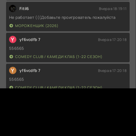
Fitil6
Вчера в 18:19:11
Не работает (((Добавьте проигрователь пожалуйста
МОРОЖЕНЩИК (2026)
Y
yf6vcdfb 7
Вчера в 17:20:18
556565
COMEDY CLUB / КАМЕДИ КЛАБ (1-22 СЕЗОН)
Y
yf6vcdfb 7
Вчера в 17:20:18
556565
COMEDY CLUB / КАМЕДИ КЛАБ (1-22 СЕЗОН)
Y
yf6vcdfb 7
Вчера в 17:20:17
556565
COMEDY CLUB / КАМЕДИ КЛАБ (1-22 СЕЗОН)