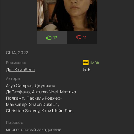
17
11
США, 2022
Режиссер:
5.6
Даг Кэмпбелл
Актеры:
Aryè Campos,
Джулиана
ДеСтефано,
Autumn Noel,
Мэттью
Полкамп,
Паскаль Роджер-
МакКивер,
Shaun Duke Jr.,
Christian Seavey,
Кори Шэйн Лав,
Перевод:
многоголосый закадровый