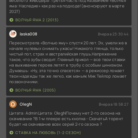
весёлого живодёра: третья часть под названием «Волчья
яма: Наследие» как раз на подходе!(анонсируют в марте
2027)
ВОЛЧЬЯ ЯМА 2 (2013)
laska008
Вчера в 23:30:44
Пересмотрела «Волчью яму» спустя 20 лет. Эх, умели же в
начале нулевых снимать ужасы! Никакого глянца, только
чистый пот, страх и австралийская глушь.Напряжение
такое, что зубы сводит. Главный прикол — все твои ставки
на выживание героев летят в трубу с особым цинизмом.
Думаешь: «Ну, эта точно спасется» — а режиссер ломает
твои надежды так же легко, как маньяк Мик Тейлор ломает
позвоночники.
ВОЛЧЬЯ ЯМА (2005)
O
OlegN
Вчера в 18:58:27
Цитата: AdminЦитата: OlegNПочему нет 2-го сезона на
скачивание ?В 1-м плеере есть кнопка - СкачатьА торент
будет на скачивание всех серий 2-го сезона ?
СТАВКА НА ЛЮБОВЬ (1-2 СЕЗОН)