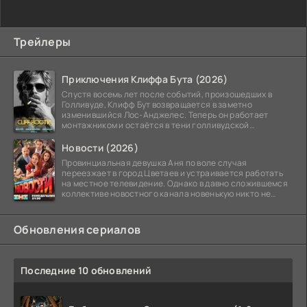
Трейлеры
Приключения Клиффа Бута (2026)
Спустя восемь лет после событий, произошедших в
Голливуде, Клифф Бут возвращается в заметно
изменившийся Лос-Анджелес. Теперь он работает
монтажником и остаётся в тени голливудской
студийной системы,
Новости (2026)
Провинциальная девушка Аня по воле случая
переезжает в город Цветаев и устраивается работать
на местное телевидение. Однако в давно сложившемся
коллективе новостного канала новенькую никто не
ждёт, и
Обновления сериалов
Последние 10 обновлений