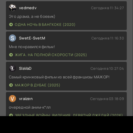
vedmedv
Сегодня в 11:34:27
Это драма, а не боевик)
ОДНА НОЧЬ В БАНГКОКЕ (2020)
S
SwetE-SvetM
Сегодня в 11:16:30
Мне понравился фильм!
ЖИГА. НА ПОЛНОЙ СКОРОСТИ (2025)
SlaVaD
Сегодня в 10:27:04
Самый кринжовый фильм из всей франшизы МАЖОР!
МАЖОР В ДУБАЕ (2025)
V
vraizen
Сегодня в 03:18:09
очередной аним-к*лл
ЗВЕЗДНЫЕ ВОЙНЫ: ВИДЕНИЯ. ДЕВЯТЫЙ ДЖЕДАЙ (2026)
D
danisimo
Сегодня в 02:35:13