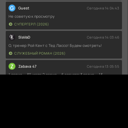
G
Guest
Сегодня в 14:04:43
Не советую к просмотру
СУПЕРГЕРЛ (2026)
SlaVaD
Сегодня в 14:03:46
О, тренер Рой Кент с Тед Лассо! Будем смотреть!
СЛУЖЕБНЫЙ РОМАН (2026)
Z
Zabava 47
Сегодня в 13:05:55
1 серия — 30 июля;2 серия — 6 августа;3 серия — 13
августа;4 серия — 20 августа;5 серия — 27 августа;6 серия
— 3 сентября;7 серия — 10 сентября;8 серия — 17
сентября;9 серия — 24 сентября;10 серия — 1 октября;11
серия — 8 октября;12 серия — 15 октября.
КОВЧЕГ (1-3 СЕЗОН)