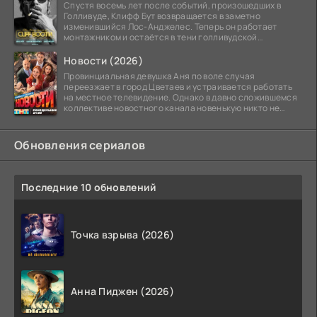
Спустя восемь лет после событий, произошедших в
Голливуде, Клифф Бут возвращается в заметно
изменившийся Лос-Анджелес. Теперь он работает
монтажником и остаётся в тени голливудской
студийной системы,
Новости (2026)
Провинциальная девушка Аня по воле случая
переезжает в город Цветаев и устраивается работать
на местное телевидение. Однако в давно сложившемся
коллективе новостного канала новенькую никто не
ждёт, и
Обновления сериалов
Последние 10 обновлений
Точка взрыва (2026)
Анна Пиджен (2026)