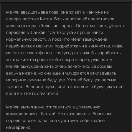
Мейли двадцать два года, она живёт в Чанчуне на
северо-востоке Китая. Большинство её сверстников
уехали отсюда в большие города. Она сама тоже думает о
переезде в Шанхай, где по слухам проще найти
нормальную работу. А пока что Мейли вынуждена
перебиваться мелкими подработками в химчистке, кафе,
магазине смартфонов - где угодно, лишь бы заработать
хоть какие-то гроши чтобы покрыть арендную плату.
Мейли вынуждена жить очень аскетично. Её доходы
весьма низкие, но она ещё и умудряется откладывать
мизерные суммы на будущее. Хотя её будущее весьма
туманно. Впрочем, хуже, чем в прошлом, в будущем у неё
вряд ли что-то случиться.
Мейли выпал шанс отправиться в длительную
командировку в Шанхай. Но оказавшись в большом
городе совсем одна, она чувствует себя крайне
неуверенно.