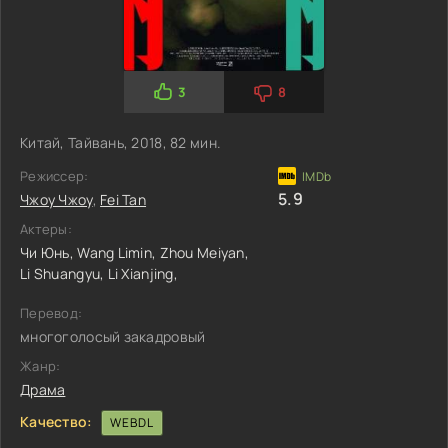
3
8
Китай, Тайвань, 2018, 82 мин.
Режиссер:
5.9
Чжоу Чжоу
,
Fei Tan
Актеры:
Чи Юнь,
Wang Limin,
Zhou Meiyan,
Li Shuangyu,
Li Xianjing,
Перевод:
многоголосый закадровый
Жанр:
Драма
Качество:
WEBDL