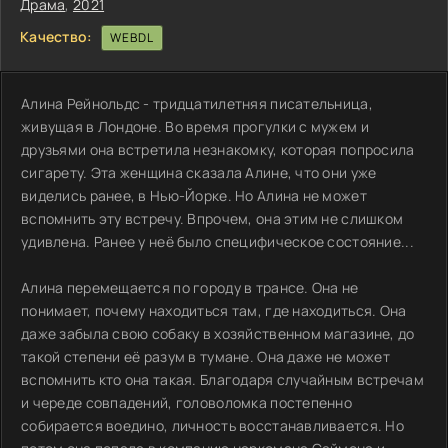
Драма
,
2021
Качество:
WEBDL
Алина Рейнольдс - тридцатилетняя писательница,
живущая в Лондоне. Во время прогулки с мужем и
друзьями она встретила незнакомку, которая попросила
сигарету. Эта женщина сказала Алине, что они уже
виделись ранее, в Нью-Йорке. Но Алина не может
вспомнить эту встречу. Впрочем, она этим не слишком
удивлена. Ранее у неё было специфическое состояние...
Алина перемещается по городу в трансе. Она не
понимает, почему находиться там, где находиться. Она
даже забыла свою собаку в хозяйственном магазине, до
такой степени её разум в тумане. Она даже не может
вспомнить кто она такая. Благодаря случайным встречам
и череде совпадений, головоломка постепенно
собирается воедино, личность восстанавливается. Но