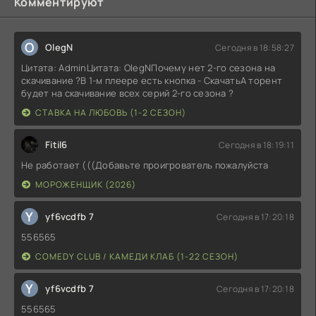
Комментируют
O
OlegN
Сегодня в 18:58:27
Цитата: AdminЦитата: OlegNПочему нет 2-го сезона на
скачивание ?В 1-м плеере есть кнопка - СкачатьА торент
будет на скачивание всех серий 2-го сезона ?
СТАВКА НА ЛЮБОВЬ (1-2 СЕЗОН)
Fitil6
Сегодня в 18:19:11
Не работает (((Добавьте проигрователь пожалуйста
МОРОЖЕНЩИК (2026)
Y
yf6vcdfb 7
Сегодня в 17:20:18
556565
COMEDY CLUB / КАМЕДИ КЛАБ (1-22 СЕЗОН)
Y
yf6vcdfb 7
Сегодня в 17:20:18
556565