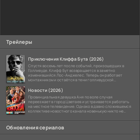
Трейлеры
Приключения Клиффа Бута (2026)
Спустя восемь лет после событий, произошедших в
Голливуде, Клифф Бут возвращается в заметно
изменившийся Лос-Анджелес. Теперь он работает
монтажником и остаётся в тени голливудской
студийной системы,
Новости (2026)
Провинциальная девушка Аня по воле случая
переезжает в город Цветаев и устраивается работать
на местное телевидение. Однако в давно сложившемся
коллективе новостного канала новенькую никто не
ждёт, и
Обновления сериалов