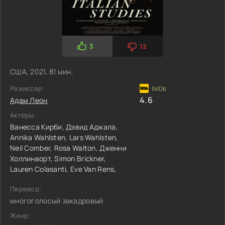
3
12
США, 2021, 81 мин.
Режиссер:
4.6
Адам Леон
Актеры:
Ванесса Кирби,
Дэвид Аджала,
Annika Wahlsten,
Lars Wahlsten,
Neil Comber,
Rosa Walton,
Дженни
Холлинворт,
Simon Brickner,
Lauren Colasanti,
Eve Van Rens,
Перевод:
многоголосый закадровый
Жанр: