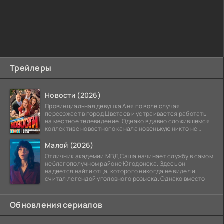
Трейлеры
Новости (2026)
Провинциальная девушка Аня по воле случая
переезжает в город Цветаев и устраивается работать
на местное телевидение. Однако в давно сложившемся
коллективе новостного канала новенькую никто не
ждёт, и
Малой (2026)
Отличник академии МВД Саша начинает службу в самом
неблагополучном районе Югодонска. Здесь он
надеется найти отца, которого никогда не видел и
считал легендой уголовного розыска. Однако вместо
Обновления сериалов