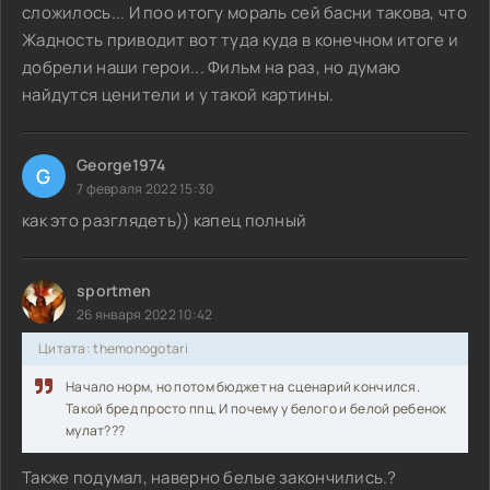
сложилось... И поо итогу мораль сей басни такова, что
Жадность приводит вот туда куда в конечном итоге и
добрели наши герои... Фильм на раз, но думаю
найдутся ценители и у такой картины.
George1974
G
7 февраля 2022 15:30
как это разглядеть)) капец полный
sportmen
26 января 2022 10:42
Цитата: themonogotari
Начало норм, но потом бюджет на сценарий кончился.
Такой бред просто ппц. И почему у белого и белой ребенок
мулат???
Также подумал, наверно белые закончились.?