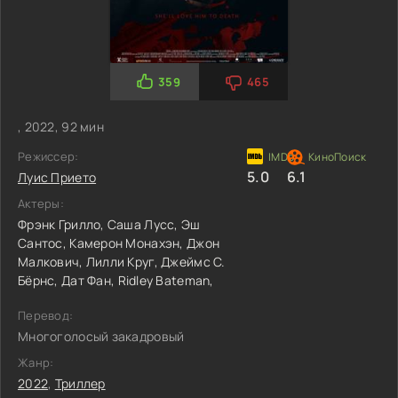
359
465
, 2022, 92 мин
Режиссер:
5.0
6.1
Луис Прието
Актеры:
Фрэнк Грилло,
Саша Лусс,
Эш
Сантос,
Камерон Монахэн,
Джон
Малкович,
Лилли Круг,
Джеймс С.
Бёрнс,
Дат Фан,
Ridley Bateman,
Перевод:
Многоголосый закадровый
Жанр:
2022
,
Триллер