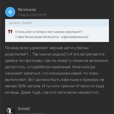
Фрэльдор
Ф
7 марта 2023 19:59
Цитата: SlaVaD
Очень много ляпов и нестыковок в фильме!!!
У двух белых родителей дочь - афроамериканка!
Почему всех удивляют черные дети у белых
родителей?....Так нынче модно))) И это встречается
даже в тех фильмах, где по сюжету никак не возможно
допустить, что ребёнок приёмный. Мне иногда
начинает казаться, что киношники какой-то план
выполняют. Вот должно быть в фильме к примеру не
менее 30% негров. И ты хоть тресни! И лепи их куда
хочешь. Даже туда, где это логически неуместно.
SlaVaD