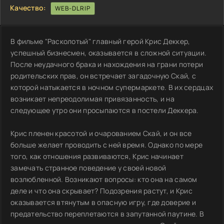
Качество:
WEB-DLRIP
В фильме "Расколотый" главный герой Крис Деккер,
успешный бизнесмен, оказывается в сложной ситуации.
После неудачного брака и нахождения на грани потери
родительских прав, он встречает загадочную Скай, с
которой натыкается в ночном супермаркете. В их сердцах
возникает непреодолимая привязанность, и на
следующее утро они просыпаются в постели Деккера.
Крис пленен красотой и очарованием Скай, и он все
больше желает проводить с ней время. Однако по мере
того, как отношения развиваются, Крис начинает
замечать странное поведение у своей новой
возлюбленной. Возникают вопросы: кто она на самом
деле и что она скрывает? Подозрения растут, и Крис
оказывается втянутым в опасную игру, где доверие и
предательство переплетаются в запутанной паутине. В