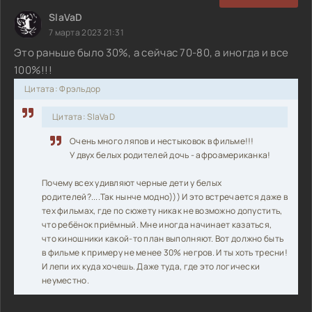
SlaVaD
7 марта 2023 21:31
Это раньше было 30%, а сейчас 70-80, а иногда и все
100%!!!
Цитата: Фрэльдор
Цитата: SlaVaD
Очень много ляпов и нестыковок в фильме!!!
У двух белых родителей дочь - афроамериканка!
Почему всех удивляют черные дети у белых
родителей?....Так нынче модно))) И это встречается даже в
тех фильмах, где по сюжету никак не возможно допустить,
что ребёнок приёмный. Мне иногда начинает казаться,
что киношники какой-то план выполняют. Вот должно быть
в фильме к примеру не менее 30% негров. И ты хоть тресни!
И лепи их куда хочешь. Даже туда, где это логически
неуместно.