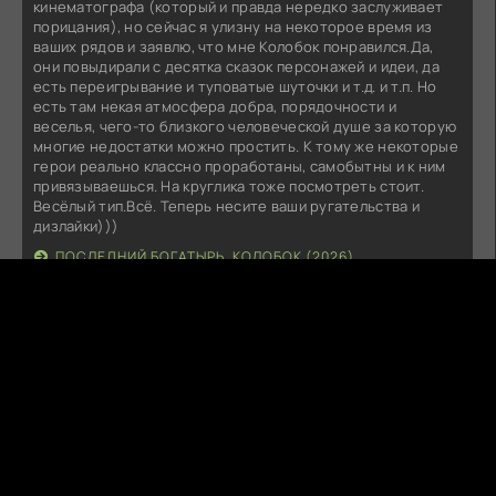
кинематографа (который и правда нередко заслуживает
порицания), но сейчас я улизну на некоторое время из
ваших рядов и заявлю, что мне Колобок понравился.Да,
они повыдирали с десятка сказок персонажей и идеи, да
есть переигрывание и туповатые шуточки и т.д. и т.п. Но
есть там некая атмосфера добра, порядочности и
веселья, чего-то близкого человеческой душе за которую
многие недостатки можно простить. К тому же некоторые
герои реально классно проработаны, самобытны и к ним
привязываешься. На круглика тоже посмотреть стоит.
Весёлый тип.Всё. Теперь несите ваши ругательства и
дизлайки)))
ПОСЛЕДНИЙ БОГАТЫРЬ. КОЛОБОК (2026)
tillakiz
Вчера в 22:15:29
ну прям напряжно весь сериал.
ФЕЙК (2025)