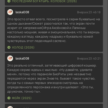
ПОСЛЕДНИЙ БОГАТЫРЬ. КОЛОБОК (2026)
laska008
Вчера в 23:46:18
Это просто отвал всего, посмотрела 4 серии буквально на
одном дыхании!Сюжет разогнался так, что экран почти
искрит от напряжения)Игра Аксёновой и Лапиньш
настолько мощная, живая и эмоциональная, что ты веришь
каждому взгляду, каждому надрыву и буквально кожей
чувствуешь этот леденящий саспенс.
ХОЛОД (2026)
laska008
Вчера в 23:40:21
Это реально отличный, затягивающий цифровой кошмар.
Каждую серию ждешь с мыслью: «Ну давайте, удивите
меня», потому что паранойя БиоРиты уже незаметно
передается через экран.Знаете, бывает такое чувство,
когда ты с самых первых эпизодов смотришь на
определенного персонажа и внутри щелкает: «Это ты,
дружочек, точно ты».
ФЕЙК (2025)