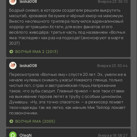
laska008
Вчера в 23:36:10
Бодрый сиквел, в котором создатели решили выкрутить
масштаб, кровавое безумие и чёрный юмор на максимум.
Вместо неспешного триллера получился адреналиновый
хоррор-аттракцион.Кстати, для всех фанатов этого
весёлого живодёра: третья часть под названием «Волчья
яма: Наследие» как раз на подходе!(анонсируют в марте
2027)
ВОЛЧЬЯ ЯМА 2 (2013)
laska008
Вчера в 23:30:44
Пересмотрела «Волчью яму» спустя 20 лет. Эх, умели же в
начале нулевых снимать ужасы! Никакого глянца, только
чистый пот, страх и австралийская глушь.Напряжение
такое, что зубы сводит. Главный прикол — все твои ставки
на выживание героев летят в трубу с особым цинизмом.
Думаешь: «Ну, эта точно спасется» — а режиссер ломает
твои надежды так же легко, как маньяк Мик Тейлор ломает
позвоночники.
ВОЛЧЬЯ ЯМА (2005)
O
OlegN
Вчера в 18:58:27