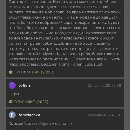
Смотрится интересно. Но есть один минус, который для
меня лично сильно существенен, и это касается нас,
humans: помяните моё слово, во время апокалипсиса люди
будут такими какие они есть ... и ты никода не дождёшься,
что тебе кто-то добренький вдруг подарит аптечку, будет
о тебе заботиться и т.д. - цивилизованность сдует со всех
в один миг, добреньких не будет: людишки покажут себя
во всей своей натуральной первобытной красе и будут
топать по трупам себе подобных - всё будет, именно
поэтому, гораздо страшнее и мрачнее ... а этот фильм так,
хорошо снятый Hollywood для ширпотреба, беллетристика
мало связанная с реальностью. ... Поэтому не верю ... хоть
плюс и поставил. Вердикт: Homo Homini Lupus Est
ГРЕНЛАНДИЯ (2020)
T
te6ern
Сегодня в 03:00:08
Норм.
СОУЛМ8ЙТ (2026)
F
femidachka
Сегодня в 00:41:56
Хороший детский фильм с 6 лет :)