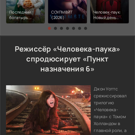
Последний
СОУЛМ8ЙТ
Человек-паук:
богатырь.
(2026)
Новый день
Колобок (2026)
(2026)
Режиссёр «Человека-паука»
спродюсирует «Пункт
назначения 6»
Джон Уоттс
срежиссировал
трилогию
«Человека-
паука» с Томом
Холландом в
главной роли, а