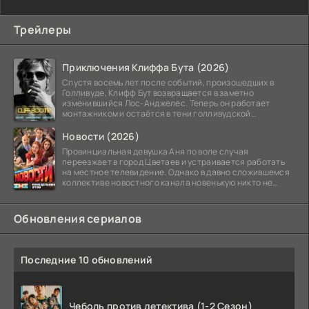
Трейлеры
Приключения Клиффа Бута (2026)
Спустя восемь лет после событий, произошедших в
Голливуде, Клифф Бут возвращается в заметно
изменившийся Лос-Анджелес. Теперь он работает
монтажником и остаётся в тени голливудской
студийной системы,
Новости (2026)
Провинциальная девушка Аня по воле случая
переезжает в город Цветаев и устраивается работать
на местное телевидение. Однако в давно сложившемся
коллективе новостного канала новенькую никто не
ждёт, и
Обновления сериалов
Последние 10 обновлений
Чеболь против детектива (1-2 Сезон)