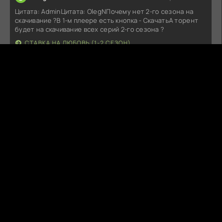
Цитата: AdminЦитата: OlegNПочему нет 2-го сезона на
скачивание ?В 1-м плеере есть кнопка - СкачатьА торент
будет на скачивание всех серий 2-го сезона ?
СТАВКА НА ЛЮБОВЬ (1-2 СЕЗОН)
Fitil6
Вчера в 18:19:11
Не работает (((Добавьте проигрователь пожалуйста
МОРОЖЕНЩИК (2026)