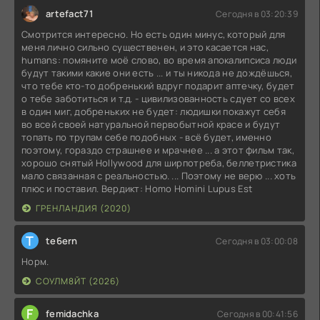
artefact71
Сегодня в 03:20:39
Смотрится интересно. Но есть один минус, который для
меня лично сильно существенен, и это касается нас,
humans: помяните моё слово, во время апокалипсиса люди
будут такими какие они есть ... и ты никода не дождёшься,
что тебе кто-то добренький вдруг подарит аптечку, будет
о тебе заботиться и т.д. - цивилизованность сдует со всех
в один миг, добреньких не будет: людишки покажут себя
во всей своей натуральной первобытной красе и будут
топать по трупам себе подобных - всё будет, именно
поэтому, гораздо страшнее и мрачнее ... а этот фильм так,
хорошо снятый Hollywood для ширпотреба, беллетристика
мало связанная с реальностью. ... Поэтому не верю ... хоть
плюс и поставил. Вердикт: Homo Homini Lupus Est
ГРЕНЛАНДИЯ (2020)
T
te6ern
Сегодня в 03:00:08
Норм.
СОУЛМ8ЙТ (2026)
F
femidachka
Сегодня в 00:41:56