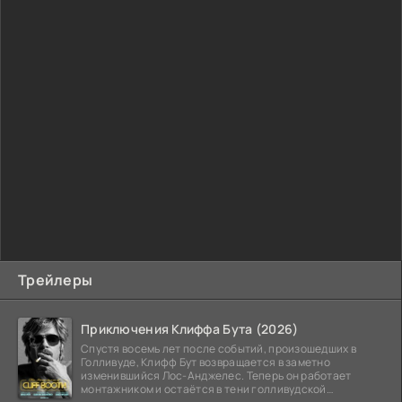
Трейлеры
Приключения Клиффа Бута (2026)
Спустя восемь лет после событий, произошедших в
Голливуде, Клифф Бут возвращается в заметно
изменившийся Лос-Анджелес. Теперь он работает
монтажником и остаётся в тени голливудской