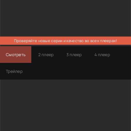
Проверяйте новые серии и качество во всех плеерах!
Смотреть
2 плеер
3 плеер
4 плеер
Трейлер