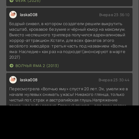
ФЕЙК (2025)
laska008
Вчера в 23:36:10
Бодрый сиквел, в котором создатели решили выкрутить
масштаб, кровавое безумие и чёрный юмор на максимум.
Вместо неспешного триллера получился адреналиновый
хоррор-аттракцион.Кстати, для всех фанатов этого
весёлого живодёра: третья часть под названием «Волчья
яма: Наследие» как раз на подходе!(анонсируют в марте
2027)
ВОЛЧЬЯ ЯМА 2 (2013)
laska008
Вчера в 23:30:44
Пересмотрела «Волчью яму» спустя 20 лет. Эх, умели же в
начале нулевых снимать ужасы! Никакого глянца, только
чистый пот, страх и австралийская глушь.Напряжение
такое, что зубы сводит. Главный прикол — все твои ставки
на выживание героев летят в трубу с особым цинизмом.
Думаешь: «Ну, эта точно спасется» — а режиссер ломает
твои надежды так же легко, как маньяк Мик Тейлор ломает
позвоночники.
ВОЛЧЬЯ ЯМА (2005)