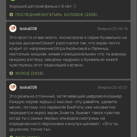
Хороший детский фильм с 6 лет :)
ПОСЛЕДНИЙ БОГАТЫРЬ. КОЛОБОК (2026)
laska008
Вчера в 23:46:18
Это просто отвал всего, посмотрела 4 серии буквально на
одном дыхании!Сюжет разогнался так, что экран почти
искрит от напряжения)Игра Аксёновой и Лапиньш
настолько мощная, живая и эмоциональная, что ты веришь
каждому взгляду, каждому надрыву и буквально кожей
чувствуешь этот леденящий саспенс.
ХОЛОД (2026)
laska008
Вчера в 23:40:21
Это реально отличный, затягивающий цифровой кошмар.
Каждую серию ждешь с мыслью: «Ну давайте, удивите
меня», потому что паранойя БиоРиты уже незаметно
передается через экран.Знаете, бывает такое чувство,
когда ты с самых первых эпизодов смотришь на
определенного персонажа и внутри щелкает: «Это ты,
дружочек, точно ты».