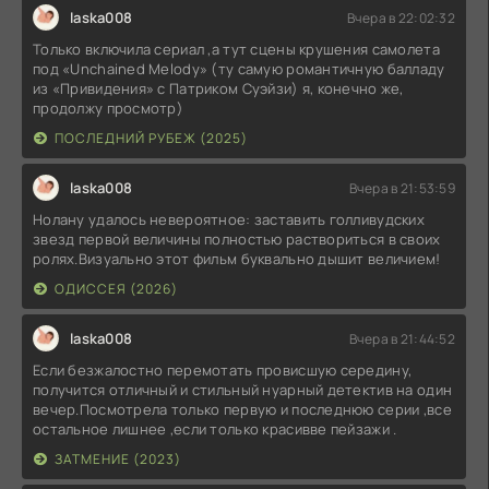
laska008
Вчера в 22:02:32
Только включила сериал ,а тут сцены крушения самолета
под «Unchained Melody» (ту самую романтичную балладу
из «Привидения» с Патриком Суэйзи) я, конечно же,
продолжу просмотр)
ПОСЛЕДНИЙ РУБЕЖ (2025)
laska008
Вчера в 21:53:59
Нолану удалось невероятное: заставить голливудских
звезд первой величины полностью раствориться в своих
ролях.Визуально этот фильм буквально дышит величием!
ОДИССЕЯ (2026)
laska008
Вчера в 21:44:52
Если безжалостно перемотать провисшую середину,
получится отличный и стильный нуарный детектив на один
вечер.Посмотрела только первую и последнюю серии ,все
остальное лишнее ,если только красивве пейзажи .
ЗАТМЕНИЕ (2023)