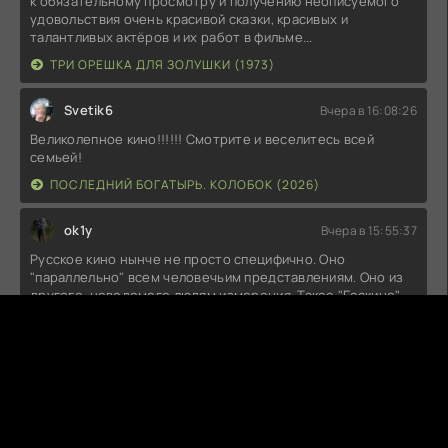
к обязательному просмотру и получению неописуемого
удовольствия очень красивой сказки, красивых и
талантливых актёров и их работ в фильме...
ТРИ ОРЕШКА ДЛЯ ЗОЛУШКИ (1973)
Svetik6
Вчера в 16:08:26
Великолепное кино!!!!!! Смотрите и веселитесь всей
семьей!
ПОСЛЕДНИЙ БОГАТЫРЬ. КОЛОБОК (2026)
ok1y
Вчера в 15:55:37
Русское кино нынче не просто специфично. Оно
"параллельно" всем человечьим представлениям. Оно из
другого, неведомого людям измерения. Такое "Госкино"
могло бы быть в Мордоре. Орки на сеансах умирали бы от
счастья.Есть, конечно, недоработки. "Колобок" должен
был бы принять православное крещение и заключить
контракт на ......... .
ПОСЛЕДНИЙ БОГАТЫРЬ. КОЛОБОК (2026)