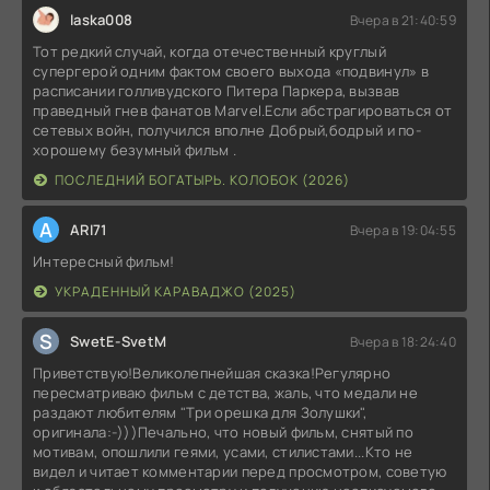
laska008
Вчера в 21:40:59
Тот редкий случай, когда отечественный круглый
супергерой одним фактом своего выхода «подвинул» в
расписании голливудского Питера Паркера, вызвав
праведный гнев фанатов Marvel.Если абстрагироваться от
сетевых войн, получился вполне Добрый,бодрый и по-
хорошему безумный фильм .
ПОСЛЕДНИЙ БОГАТЫРЬ. КОЛОБОК (2026)
A
ARI71
Вчера в 19:04:55
Интересный фильм!
УКРАДЕННЫЙ КАРАВАДЖО (2025)
S
SwetE-SvetM
Вчера в 18:24:40
Приветствую!Великолепнейшая сказка!Регулярно
пересматриваю фильм с детства, жаль, что медали не
раздают любителям "Три орешка для Золушки",
оригинала:-)))Печально, что новый фильм, снятый по
мотивам, опошлили геями, усами, стилистами...Кто не
видел и читает комментарии перед просмотром, советую