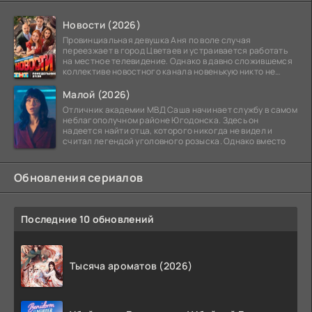
Новости (2026)
Провинциальная девушка Аня по воле случая
переезжает в город Цветаев и устраивается работать
на местное телевидение. Однако в давно сложившемся
коллективе новостного канала новенькую никто не
ждёт, и
Малой (2026)
Отличник академии МВД Саша начинает службу в самом
неблагополучном районе Югодонска. Здесь он
надеется найти отца, которого никогда не видел и
считал легендой уголовного розыска. Однако вместо
Обновления сериалов
Последние 10 обновлений
Тысяча ароматов (2026)