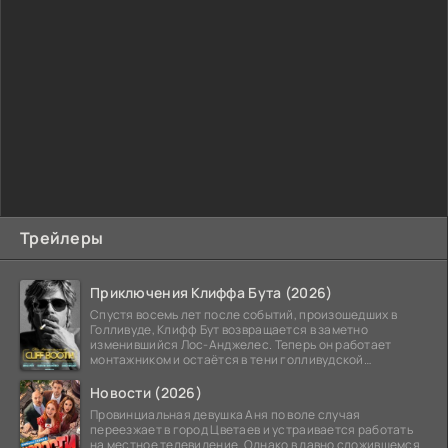
Трейлеры
Приключения Клиффа Бута (2026)
Спустя восемь лет после событий, произошедших в
Голливуде, Клифф Бут возвращается в заметно
изменившийся Лос-Анджелес. Теперь он работает
монтажником и остаётся в тени голливудской
студийной системы,
Новости (2026)
Провинциальная девушка Аня по воле случая
переезжает в город Цветаев и устраивается работать
на местное телевидение. Однако в давно сложившемся