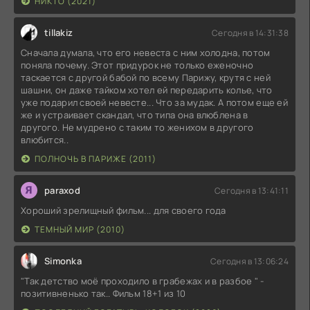
НИКТО (2021)
tillakiz
Сегодня в 14:31:38
Сначала думала, что его невеста с ним холодна, потом
поняла почему. Этот придурок не только еженочно
таскается с другой бабой по всему Парижу, крутя с ней
шашни, он даже тайком хотел ей передарить колье, что
уже подарил своей невесте... Что за мудак. А потом еще ей
же и устраивает скандал, что типа она влюблена в
другого. Не мудрено с таким то женихом в другого
влюбится..
ПОЛНОЧЬ В ПАРИЖЕ (2011)
paraxod
Сегодня в 13:41:11
Хороший зрелищный фильм... для своего года
ТЕМНЫЙ МИР (2010)
Simonka
Сегодня в 13:06:24
"Так детство моё проходило в грабежах и в разбое " -
позитивненько так.. Фильм 18+1 из 10