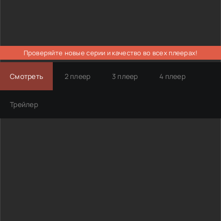
Проверяйте новые серии и качество во всех плеерах!
Смотреть
2 плеер
3 плеер
4 плеер
Трейлер