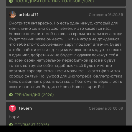
ПОСЛЕДНИЙ БОГАТЫРЬ. КОЛОБОК (2026)
artefact71
Сегодня в 03:20:39
Смотрится интересно. Но есть один минус, который для
меня лично сильно существенен, и это касается нас,
humans: помяните моё слово, во время апокалипсиса люди
будут такими какие они есть ... и ты никода не дождёшься,
что тебе кто-то добренький вдруг подарит аптечку, будет
о тебе заботиться и т.д. - цивилизованность сдует со всех
в один миг, добреньких не будет: людишки покажут себя
во всей своей натуральной первобытной красе и будут
топать по трупам себе подобных - всё будет, именно
поэтому, гораздо страшнее и мрачнее ... а этот фильм так,
хорошо снятый Hollywood для ширпотреба, беллетристика
мало связанная с реальностью. ... Поэтому не верю ... хоть
плюс и поставил. Вердикт: Homo Homini Lupus Est
ГРЕНЛАНДИЯ (2020)
T
te6ern
Сегодня в 03:00:08
Норм.
СОУЛМ8ЙТ (2026)