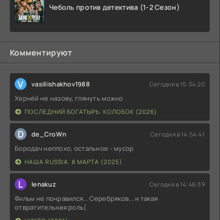
Чеболь против детектива (1-2 Сезон)
Комментируют
V
vasiliishakhov1988
Сегодня в 15:34:20
Хернёй не назову, глянуть можно
ПОСЛЕДНИЙ БОГАТЫРЬ. КОЛОБОК (2026)
D
de_CroWn
Сегодня в 14:54:41
Бородач неплохо, остальное - мусор
НАША RUSSIA. 8 МАРТА (2025)
L
lenakuz
Сегодня в 14:46:39
Фильм не понравился... Серебряков... и такая
отвратительная роль(