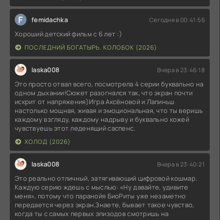
F
femidachka
Сегодня в 00:41:56
Хороший детский фильм с 6 лет :)
ПОСЛЕДНИЙ БОГАТЫРЬ. КОЛОБОК (2026)
laska008
Вчера в 23:46:18
Это просто отвал всего, посмотрела 4 серии буквально на
одном дыхании!Сюжет разогнался так, что экран почти
искрит от напряжения)Игра Аксёновой и Лапиньш
настолько мощная, живая и эмоциональная, что ты веришь
каждому взгляду, каждому надрыву и буквально кожей
чувствуешь этот леденящий саспенс.
ХОЛОД (2026)
laska008
Вчера в 23:40:21
Это реально отличный, затягивающий цифровой кошмар.
Каждую серию ждешь с мыслью: «Ну давайте, удивите
меня», потому что паранойя БиоРиты уже незаметно
передается через экран.Знаете, бывает такое чувство,
когда ты с самых первых эпизодов смотришь на