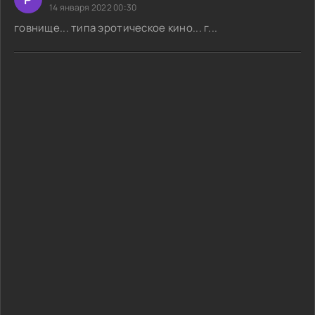
14 января 2022 00:30
говнище... типа эротическое кино... г...