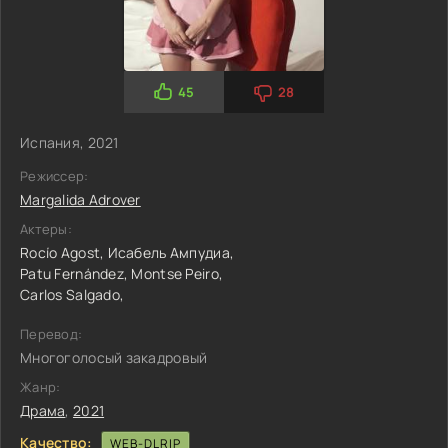
45
28
Испания, 2021
Режиссер:
Margalida Adrover
Актеры:
Rocío Agost,
Исабель Ампудиа,
Patu Fernández,
Montse Peiro,
Carlos Salgado,
Перевод:
Многоголосый закадровый
Жанр:
Драма
,
2021
Качество:
WEB-DLRIP