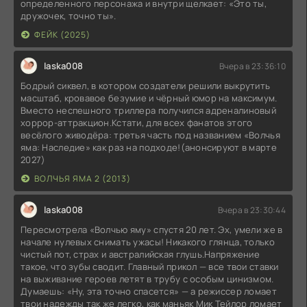
определенного персонажа и внутри щелкает: «Это ты,
дружочек, точно ты».
ФЕЙК (2025)
laska008
Вчера в 23:36:10
Бодрый сиквел, в котором создатели решили выкрутить
масштаб, кровавое безумие и чёрный юмор на максимум.
Вместо неспешного триллера получился адреналиновый
хоррор-аттракцион.Кстати, для всех фанатов этого
весёлого живодёра: третья часть под названием «Волчья
яма: Наследие» как раз на подходе!(анонсируют в марте
2027)
ВОЛЧЬЯ ЯМА 2 (2013)
laska008
Вчера в 23:30:44
Пересмотрела «Волчью яму» спустя 20 лет. Эх, умели же в
начале нулевых снимать ужасы! Никакого глянца, только
чистый пот, страх и австралийская глушь.Напряжение
такое, что зубы сводит. Главный прикол — все твои ставки
на выживание героев летят в трубу с особым цинизмом.
Думаешь: «Ну, эта точно спасется» — а режиссер ломает
твои надежды так же легко, как маньяк Мик Тейлор ломает