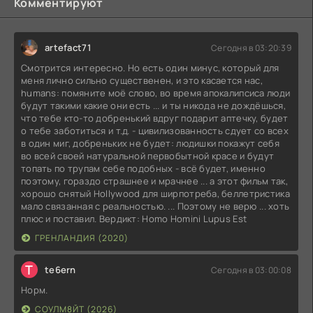
Комментируют
artefact71
Сегодня в 03:20:39
Смотрится интересно. Но есть один минус, который для
меня лично сильно существенен, и это касается нас,
humans: помяните моё слово, во время апокалипсиса люди
будут такими какие они есть ... и ты никода не дождёшься,
что тебе кто-то добренький вдруг подарит аптечку, будет
о тебе заботиться и т.д. - цивилизованность сдует со всех
в один миг, добреньких не будет: людишки покажут себя
во всей своей натуральной первобытной красе и будут
топать по трупам себе подобных - всё будет, именно
поэтому, гораздо страшнее и мрачнее ... а этот фильм так,
хорошо снятый Hollywood для ширпотреба, беллетристика
мало связанная с реальностью. ... Поэтому не верю ... хоть
плюс и поставил. Вердикт: Homo Homini Lupus Est
ГРЕНЛАНДИЯ (2020)
T
te6ern
Сегодня в 03:00:08
Норм.
СОУЛМ8ЙТ (2026)