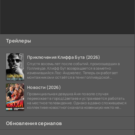
Трейлеры
Приключения Клиффа Бута (2026)
Спустя восемь лет после событий, произошедших в
Голливуде, Клифф Бут возвращается в заметно
изменившийся Лос-Анджелес. Теперь он работает
монтажником и остаётся в тени голливудской
студийной системы,
Новости (2026)
Провинциальная девушка Аня по воле случая
переезжает в город Цветаев и устраивается работать
на местное телевидение. Однако в давно сложившемся
коллективе новостного канала новенькую никто не
ждёт, и
Обновления сериалов