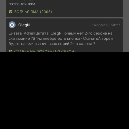
позвоночники.
ВОЛЧЬЯ ЯМА (2005)
O
OlegN
Вчера в 18:58:27
Цитата: AdminЦитата: OlegNПочему нет 2-го сезона на
скачивание ?В 1-м плеере есть кнопка - СкачатьА торент
будет на скачивание всех серий 2-го сезона ?
СТАВКА НА ЛЮБОВЬ (1-2 СЕЗОН)
Fitil6
Вчера в 18:19:11
Не работает (((Добавьте проигрователь пожалуйста
МОРОЖЕНЩИК (2026)