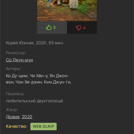
3
4
Корея Южная, 2020, 95 мин.
Режиссер:
Со Джун-мун
Актеры:
Ко Ду-щим,
Чи Хён-у,
Ян Джон-
вон,
Чон Хе-джин,
Ким Джун-ги,
Перевод:
любительский двухголосый
Жанр:
Драма
,
2020
Качество:
WEB-DLRIP