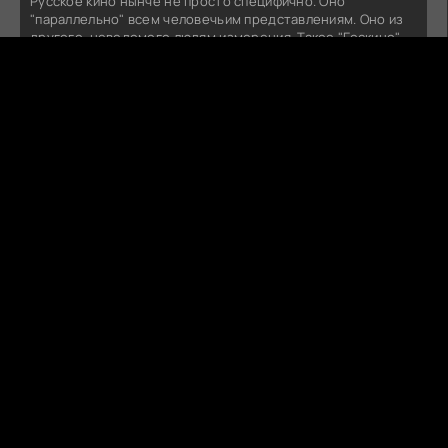
Русское кино нынче не просто специфично. Оно
"параллельно" всем человечьим представлениям. Оно из
другого, неведомого людям измерения. Такое "Госкино"
могло бы быть в Мордоре. Орки на сеансах умирали бы от
счастья.Есть, конечно, недоработки. "Колобок" должен
был бы принять православное крещение и заключить
контракт на ......... .
ПОСЛЕДНИЙ БОГАТЫРЬ. КОЛОБОК (2026)