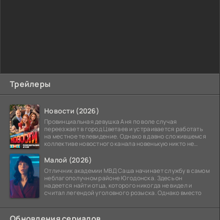
Трейлеры
Новости (2026)
Провинциальная девушка Аня по воле случая
переезжает в город Цветаев и устраивается работать
на местное телевидение. Однако в давно сложившемся
коллективе новостного канала новенькую никто не
ждёт, и
Малой (2026)
Отличник академии МВД Саша начинает службу в самом
неблагополучном районе Югодонска. Здесь он
надеется найти отца, которого никогда не видел и
считал легендой уголовного розыска. Однако вместо
Обновления сериалов