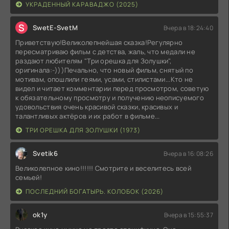
УКРАДЕННЫЙ КАРАВАДЖО (2025)
S
SwetE-SvetM
Вчера в 18:24:40
Приветствую!Великолепнейшая сказка!Регулярно
пересматриваю фильм с детства, жаль, что медали не
раздают любителям "Три орешка для Золушки",
оригинала:-)))Печально, что новый фильм, снятый по
мотивам, опошлили геями, усами, стилистами...Кто не
видел и читает комментарии перед просмотром, советую
к обязательному просмотру и получению неописуемого
удовольствия очень красивой сказки, красивых и
талантливых актёров и их работ в фильме...
ТРИ ОРЕШКА ДЛЯ ЗОЛУШКИ (1973)
Svetik6
Вчера в 16:08:26
Великолепное кино!!!!!! Смотрите и веселитесь всей
семьей!
ПОСЛЕДНИЙ БОГАТЫРЬ. КОЛОБОК (2026)
ok1y
Вчера в 15:55:37