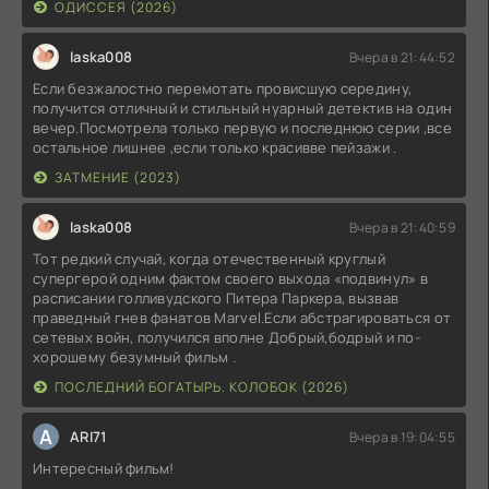
ОДИССЕЯ (2026)
laska008
Вчера в 21:44:52
Если безжалостно перемотать провисшую середину,
получится отличный и стильный нуарный детектив на один
вечер.Посмотрела только первую и последнюю серии ,все
остальное лишнее ,если только красивве пейзажи .
ЗАТМЕНИЕ (2023)
laska008
Вчера в 21:40:59
Тот редкий случай, когда отечественный круглый
супергерой одним фактом своего выхода «подвинул» в
расписании голливудского Питера Паркера, вызвав
праведный гнев фанатов Marvel.Если абстрагироваться от
сетевых войн, получился вполне Добрый,бодрый и по-
хорошему безумный фильм .
ПОСЛЕДНИЙ БОГАТЫРЬ. КОЛОБОК (2026)
A
ARI71
Вчера в 19:04:55
Интересный фильм!