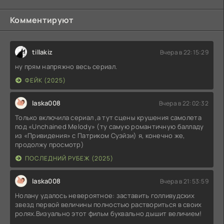
Комментируют
tillakiz
Вчера в 22:15:29
ну прям напряжно весь сериал.
ФЕЙК (2025)
laska008
Вчера в 22:02:32
Только включила сериал ,а тут сцены крушения самолета
под «Unchained Melody» (ту самую романтичную балладу
из «Привидения» с Патриком Суэйзи) я, конечно же,
продолжу просмотр)
ПОСЛЕДНИЙ РУБЕЖ (2025)
laska008
Вчера в 21:53:59
Нолану удалось невероятное: заставить голливудских
звезд первой величины полностью раствориться в своих
ролях.Визуально этот фильм буквально дышит величием!