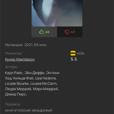
46
43
Ирландия, 2021, 96 мин.
Режиссер:
5.5
Конор МакМахон
Актеры:
Карл Райс,
Эйн Даффи,
Энтони
Хэд,
Хильда Фэй,
Lisa Haskins,
Louise Bourke,
Louise McCann,
Лаура Мюррэй,
Мэри Мюррэй,
Дэвид Пирс,
Перевод:
многоголосый закадровый