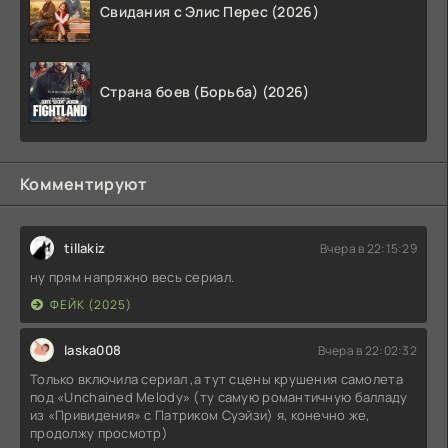
Свидания с Элис Перес (2026)
Страна боев (Борьба) (2026)
Комментируют
tillakiz
Вчера в 22:15:29
ну прям напряжно весь сериал.
ФЕЙК (2025)
laska008
Вчера в 22:02:32
Только включила сериал ,а тут сцены крушения самолета
под «Unchained Melody» (ту самую романтичную балладу
из «Привидения» с Патриком Суэйзи) я, конечно же,
продолжу просмотр)