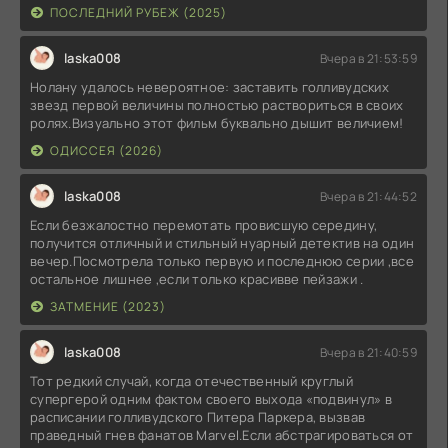
ПОСЛЕДНИЙ РУБЕЖ (2025)
laska008
Вчера в 21:53:59
Нолану удалось невероятное: заставить голливудских
звезд первой величины полностью раствориться в своих
ролях.Визуально этот фильм буквально дышит величием!
ОДИССЕЯ (2026)
laska008
Вчера в 21:44:52
Если безжалостно перемотать провисшую середину,
получится отличный и стильный нуарный детектив на один
вечер.Посмотрела только первую и последнюю серии ,все
остальное лишнее ,если только красивве пейзажи .
ЗАТМЕНИЕ (2023)
laska008
Вчера в 21:40:59
Тот редкий случай, когда отечественный круглый
супергерой одним фактом своего выхода «подвинул» в
расписании голливудского Питера Паркера, вызвав
праведный гнев фанатов Marvel.Если абстрагироваться от