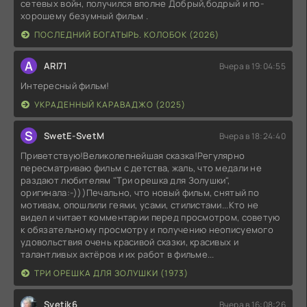
сетевых войн, получился вполне Добрый,бодрый и по-
хорошему безумный фильм .
ПОСЛЕДНИЙ БОГАТЫРЬ. КОЛОБОК (2026)
A
ARI71
Вчера в 19:04:55
Интересный фильм!
УКРАДЕННЫЙ КАРАВАДЖО (2025)
S
SwetE-SvetM
Вчера в 18:24:40
Приветствую!Великолепнейшая сказка!Регулярно
пересматриваю фильм с детства, жаль, что медали не
раздают любителям "Три орешка для Золушки",
оригинала:-)))Печально, что новый фильм, снятый по
мотивам, опошлили геями, усами, стилистами...Кто не
видел и читает комментарии перед просмотром, советую
к обязательному просмотру и получению неописуемого
удовольствия очень красивой сказки, красивых и
талантливых актёров и их работ в фильме...
ТРИ ОРЕШКА ДЛЯ ЗОЛУШКИ (1973)
Svetik6
Вчера в 16:08:26