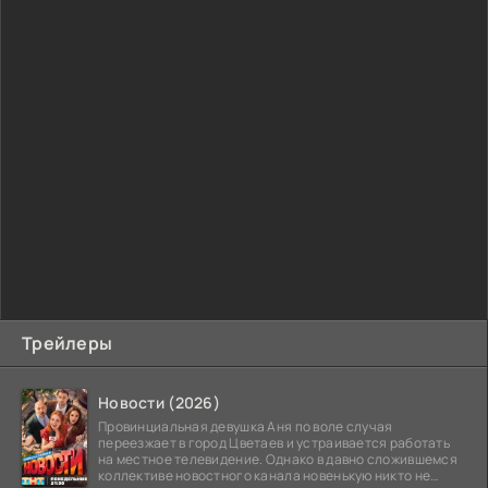
Трейлеры
Новости (2026)
Провинциальная девушка Аня по воле случая
переезжает в город Цветаев и устраивается работать
на местное телевидение. Однако в давно сложившемся
коллективе новостного канала новенькую никто не