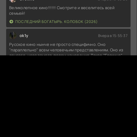
Великолепное кино!!!!!! Смотрите и веселитесь всей
семьей!
ПОСЛЕДНИЙ БОГАТЫРЬ. КОЛОБОК (2026)
ok1y
Вчера в 15:55:37
Русское кино нынче не просто специфично. Оно
"параллельно" всем человечьим представлениям. Оно из
другого, неведомого людям измерения. Такое "Госкино"
могло бы быть в Мордоре. Орки на сеансах умирали бы от
счастья.Есть, конечно, недоработки. "Колобок" должен
был бы принять православное крещение и заключить
контракт на ......... .
ПОСЛЕДНИЙ БОГАТЫРЬ. КОЛОБОК (2026)