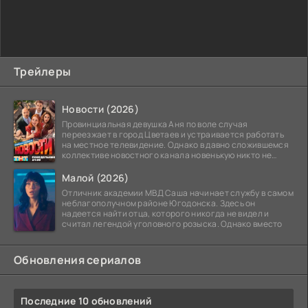
Трейлеры
Новости (2026)
Провинциальная девушка Аня по воле случая
переезжает в город Цветаев и устраивается работать
на местное телевидение. Однако в давно сложившемся
коллективе новостного канала новенькую никто не
ждёт, и
Малой (2026)
Отличник академии МВД Саша начинает службу в самом
неблагополучном районе Югодонска. Здесь он
надеется найти отца, которого никогда не видел и
считал легендой уголовного розыска. Однако вместо
Обновления сериалов
Последние 10 обновлений