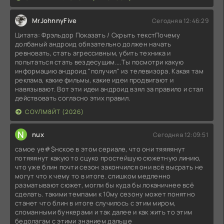
MrJohnnyFive
Сегодня в 12:46:29
Цитата: Фрэльдор Показать / Скрыть текстПочему
долбаный андроид обязательно должен начать
ревновать, стать агрессивным, убить техника и
попытаться стать вездесущим....Ты посмотри какую
информацию андроид "получил" из телевизора. Какая там
реклама, какие фильмы, какие идеи продвигают и
навязывают. Вот эти идеи андроид взял за правило и стал
действовать согласно этих правил.
СОУЛМ8ЙТ (2026)
N
nux
Сегодня в 12:09:51
самое уе#$нское в этом сериале, что они тяяяянут
потяяянут какую то сцуко простейшую сюжетную линию,
что уже блин почти сезон закончился они всё высрать не
могут что к чему то в итоге. слишком медленно
разматывают сюжет, могли бы куда бы локаничнее всё
сделать. такими темпами к 10му сезону может понятно
станет что блин в итоге случилось с этим миром,
сломанными бункерами и так далее и как жить то этим
бедолагам с этими знанием дальше