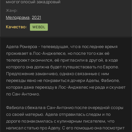
многоголосый закадровый
Жанр:
Мелодрама
,
2021
Качество:
WEBDL
Адела Ромероа - телеведущая, что в последнее время
проживает в Лос-Анджелесе, но после того как её
телепроект окончился, её пригласили в другой, в ходе
которого она должна будет путешествовать по Европе.
Предложение заманчиво, однако связанные с ним
переезды явно не понравиться дочери Аделы, Фабиоле,
которая даже переезду в Лос-Анджелес не рада и скучает
по Сан-Антонио.
Фабиола сбежала в Сан-Антонио после очередной ссоры
со своей матерью. Адела отправилась следом и по
дороге познакомилась с кулинарным писателем, что
написал статью про Аделу. С его помощью она посмотрит