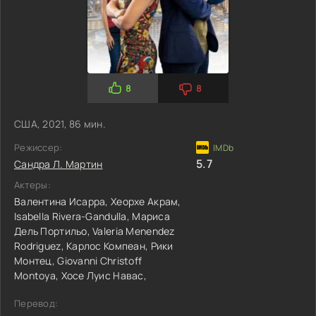
8
8
США, 2021, 86 мин.
Режиссер:
5.7
Сандра Л. Мартин
Актеры:
Валентина Исарра,
Хеорхе Акрам,
Isabella Rivera-Gandulla,
Мариса
Дель Портильо,
Valeria Menendez
Rodriguez,
Карлос Компеан,
Рики
Монтец,
Giovanni Christoff
Montoya,
Хосе Луис Навас,
Перевод: