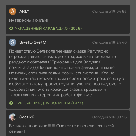
A
ARI71
Сегодня в 19:04:55
Интересный фильм!
УКРАДЕННЫЙ КАРАВАДЖО (2025)
S
SwetE-SvetM
Сегодня в 18:24:40
Приветствую!Великолепнейшая сказка!Регулярно
пересматриваю фильм с детства, жаль, что медали не
раздают любителям "Три орешка для Золушки",
оригинала:-)))Печально, что новый фильм, снятый по
мотивам, опошлили геями, усами, стилистами...Кто не
видел и читает комментарии перед просмотром, советую
к обязательному просмотру и получению неописуемого
удовольствия очень красивой сказки, красивых и
талантливых актёров и их работ в фильме...
ТРИ ОРЕШКА ДЛЯ ЗОЛУШКИ (1973)
Svetik6
Сегодня в 16:08:26
Великолепное кино!!!!!! Смотрите и веселитесь всей
семьей!