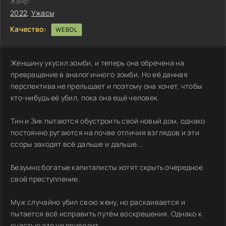
Жанр:
2022
,
Ужасы
Качество:
WEBDL
Женщину укусил зомби, и теперь она обречена на
превращение в аналогичного зомби. Но её данная
перспектива не прельщает и поэтому она хочет, чтобы
кто-нибудь её убил, пока она ещё человек.
Тин и Зик пытаются обустроить свой новый дом, однако
постоянно ругаются на почве отличия взглядов и эти
ссоры заходят всё дальше и дальше...
Безумно богатые капиталисты хотят скрыть очередное
своё преступление.
Муж случайно убил свою жену, но раскаивается и
пытается всё исправить путём воскрешения. Однако к
счастью это не приводит.