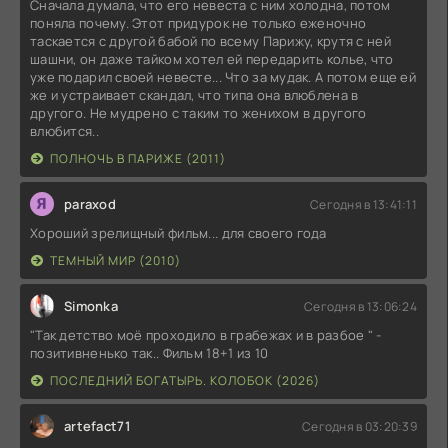
Сначала думала, что его невеста с ним холодна, потом
поняла почему. Этот придурок не только еженочно
таскается с другой бабой по всему Парижу, крутя с ней
шашни, он даже тайком хотел ей передарить колье, что
уже подарил своей невесте... Что за мудак. А потом еще ей
же и устраивает скандал, что типа она влюблена в
другого. Не мудрено с таким то женихом в другого
влюбится..
ПОЛНОЧЬ В ПАРИЖЕ (2011)
paraxod
Сегодня в 13:41:11
Хороший зрелищный фильм... для своего года
ТЕМНЫЙ МИР (2010)
Simonka
Сегодня в 13:06:24
"Так детство моё проходило в грабежах и в разбое " -
позитивненько так.. Фильм 18+1 из 10
ПОСЛЕДНИЙ БОГАТЫРЬ. КОЛОБОК (2026)
artefact71
Сегодня в 03:20:39