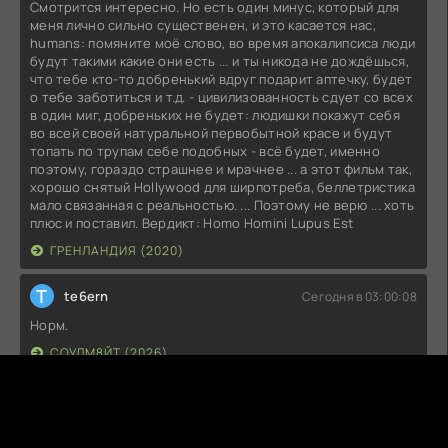
Смотрится интересно. Но есть один минус, который для
меня лично сильно существенен, и это касается нас,
humans: помяните моё слово, во время апокалипсиса люди
будут такими какие они есть ... и ты никода не дождёшься,
что тебе кто-то добренький вдруг подарит аптечку, будет
о тебе заботиться и т.д. - цивилизованность сдует со всех
в один миг, добреньких не будет: людишки покажут себя
во всей своей натуральной первобытной красе и будут
топать по трупам себе подобных - всё будет, именно
поэтому, гораздо страшнее и мрачнее ... а этот фильм так,
хорошо снятый Hollywood для ширпотреба, беллетристика
мало связанная с реальностью. ... Поэтому не верю ... хоть
плюс и поставил. Вердикт: Homo Homini Lupus Est
ГРЕНЛАНДИЯ (2020)
T
te6ern
Сегодня в 03:00:08
Норм.
СОУЛМ8ЙТ (2026)
F
femidachka
Сегодня в 00:41:56
Хороший детский фильм с 6 лет :)