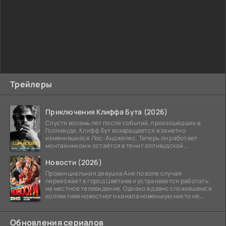
Трейлеры
Приключения Клиффа Бута (2026)
Спустя восемь лет после событий, произошедших в
Голливуде, Клифф Бут возвращается в заметно
изменившийся Лос-Анджелес. Теперь он работает
монтажником и остаётся в тени голливудской
студийной системы,
Новости (2026)
Провинциальная девушка Аня по воле случая
переезжает в город Цветаев и устраивается работать
на местное телевидение. Однако в давно сложившемся
коллективе новостного канала новенькую никто не
ждёт, и
Обновления сериалов