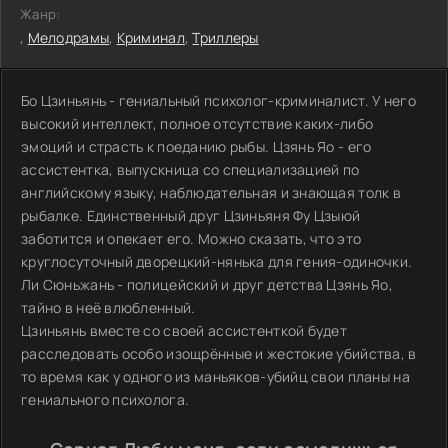
Жанр:
,
Мелодрамы
,
Криминал
,
Триллеры
Бо Цзиньянь - гениальный психолог-криминалист. У него
высокий интеллект, полное отсутствие каких-либо
эмоций и страсть к поеданию рыбы. Цзянь Яо - его
ассистентка, выпускница со специализацией по
английскому языку, наблюдательная и знающая толк в
рыбалке. Единственный друг Цзиньяня Фу Цзыюй
заботится и опекает его. Можно сказать, что это
круглосуточный дворецкий-нянька для гения-одиночки.
Ли Сюньжань - полицейский и друг детства Цзянь Яо,
тайно в неё влюбленный.
Цзиньянь вместе со своей ассистенткой будет
расследовать особо изощрённые и жестокие убийства, в
то время как у одного из маньяков-убийц свои планы на
гениального психолога.