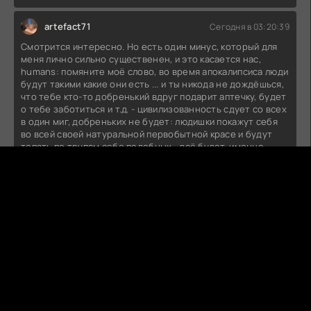
artefact71
Сегодня в 03:20:39
Смотрится интересно. Но есть один минус, который для
меня лично сильно существенен, и это касается нас,
humans: помяните моё слово, во время апокалипсиса люди
будут такими какие они есть ... и ты никода не дождёшься,
что тебе кто-то добренький вдруг подарит аптечку, будет
о тебе заботиться и т.д. - цивилизованность сдует со всех
в один миг, добреньких не будет: людишки покажут себя
во всей своей натуральной первобытной красе и будут
топать по трупам себе подобных - всё будет, именно
поэтому, гораздо страшнее и мрачнее ... а этот фильм так,
хорошо снятый Hollywood для ширпотреба, беллетристика
мало связанная с реальностью. ... Поэтому не верю ... хоть
плюс и поставил. Вердикт: Homo Homini Lupus Est
ГРЕНЛАНДИЯ (2020)