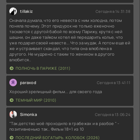
tillakiz
Сегодня в 14:31:38
Сначала думала, что его невеста с ним холодна, потом
поняла почему. Этот придурок не только еженочно
таскается с другой бабой по всему Парижу, крутя с ней
шашни, он даже тайком хотел ей передарить колье, что
уже подарил своей невесте... Что за мудак. А потом еще ей
же и устраивает скандал, что типа она влюблена в
другого. Не мудрено с таким то женихом в другого
влюбится..
ПОЛНОЧЬ В ПАРИЖЕ (2011)
paraxod
Сегодня в 13:41:11
Хороший зрелищный фильм... для своего года
ТЕМНЫЙ МИР (2010)
Simonka
Сегодня в 13:06:24
"Так детство моё проходило в грабежах и в разбое " -
позитивненько так.. Фильм 18+1 из 10
ПОСЛЕДНИЙ БОГАТЫРЬ. КОЛОБОК (2026)