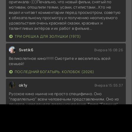
оригинала:-)))Печально, что новый фильм, снятый по
мотивам, опошлили геями, усами, стилистами...Кто не
видел и читает комментарии перед просмотром, советую
к обязательному просмотру и получению неописуемого
удовольствия очень красивой сказки, красивых и
талантливых актёров и их работ в фильме...
ТРИ ОРЕШКА ДЛЯ ЗОЛУШКИ (1973)
Svetik6
Вчера в 16:08:26
Великолепное кино!!!!!! Смотрите и веселитесь всей
семьей!
ПОСЛЕДНИЙ БОГАТЫРЬ. КОЛОБОК (2026)
ok1y
Вчера в 15:55:37
Русское кино нынче не просто специфично. Оно
"параллельно" всем человечьим представлениям. Оно из
другого, неведомого людям измерения. Такое "Госкино"
могло бы быть в Мордоре. Орки на сеансах умирали бы от
счастья.Есть, конечно, недоработки. "Колобок" должен
был бы принять православное крещение и заключить
контракт на ......... .