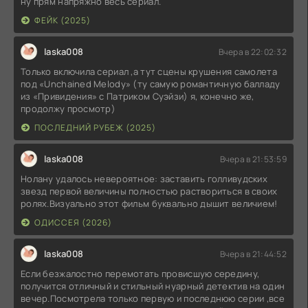
ну прям напряжно весь сериал.
ФЕЙК (2025)
laska008
Вчера в 22:02:32
Только включила сериал ,а тут сцены крушения самолета
под «Unchained Melody» (ту самую романтичную балладу
из «Привидения» с Патриком Суэйзи) я, конечно же,
продолжу просмотр)
ПОСЛЕДНИЙ РУБЕЖ (2025)
laska008
Вчера в 21:53:59
Нолану удалось невероятное: заставить голливудских
звезд первой величины полностью раствориться в своих
ролях.Визуально этот фильм буквально дышит величием!
ОДИССЕЯ (2026)
laska008
Вчера в 21:44:52
Если безжалостно перемотать провисшую середину,
получится отличный и стильный нуарный детектив на один
вечер.Посмотрела только первую и последнюю серии ,все