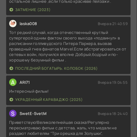
остальное лишнее ,если только красивве пейзажи .
ЗАТМЕНИЕ (2023)
laska008
Вчера в 21:40:59
Тот редкий случай, когда отечественный круглый
супергерой одним фактом своего выхода «подвинул» в
расписании голливудского Питера Паркера, вызвав
праведный гнев фанатов Marvel.Если абстрагироваться от
сетевых войн, получился вполне Добрый,бодрый и по-
хорошему безумный фильм .
ПОСЛЕДНИЙ БОГАТЫРЬ. КОЛОБОК (2026)
A
ARI71
Вчера в 19:04:55
Интересный фильм!
УКРАДЕННЫЙ КАРАВАДЖО (2025)
S
SwetE-SvetM
Вчера в 18:24:40
Приветствую!Великолепнейшая сказка!Регулярно
пересматриваю фильм с детства, жаль, что медали не
раздают любителям "Три орешка для Золушки",