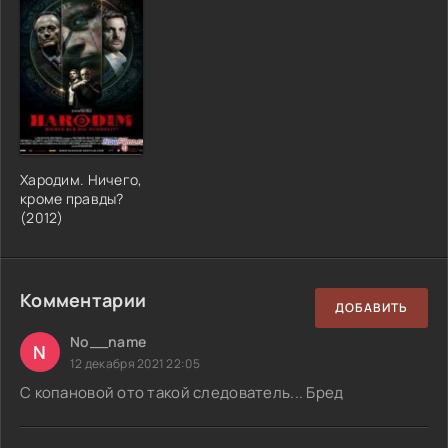
Хародим. Ничего,
кроме правды?
(2012)
Комментарии
ДОБАВИТЬ
No__name
N
12 декабря 2021 22:05
С копановой ото такой следователь... Бред