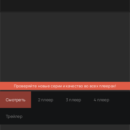
Проверяйте новые серии и качество во всех плеерах!
Смотреть
2 плеер
3 плеер
4 плеер
Трейлер