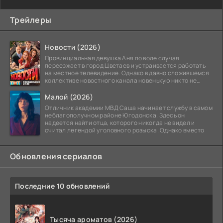
Трейлеры
Новости (2026)
Провинциальная девушка Аня по воле случая
переезжает в город Цветаев и устраивается работать
на местное телевидение. Однако в давно сложившемся
коллективе новостного канала новенькую никто не
ждёт, и
Малой (2026)
Отличник академии МВД Саша начинает службу в самом
неблагополучном районе Югодонска. Здесь он
надеется найти отца, которого никогда не видел и
считал легендой уголовного розыска. Однако вместо
Обновления сериалов
Последние 10 обновлений
Тысяча ароматов (2026)