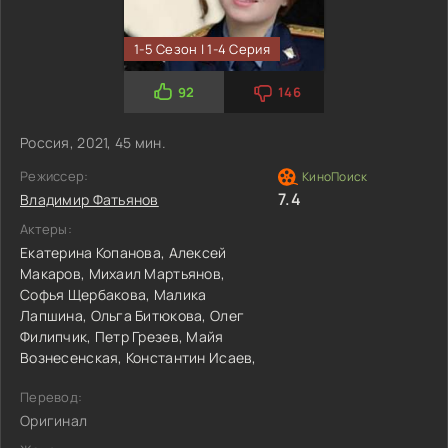
1-5 Сезон | 1-4 Серия
92
146
Россия, 2021, 45 мин.
Режиссер:
7.4
Владимир Фатьянов
Актеры:
Екатерина Копанова,
Алексей
Макаров,
Михаил Мартьянов,
Софья Щербакова,
Малика
Лапшина,
Ольга Битюкова,
Олег
Филипчик,
Петр Грезев,
Майя
Вознесенская,
Константин Исаев,
Перевод:
Оригинал