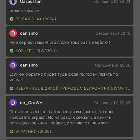
Qazaqstan
Сегодня в 02:43:03
мощный фильм!
ПОДАЙ ЗНАК (2024)
D
danisimo
Сегодня в 01:32:15
Мне сериал зашол! 5/5 плохо тока раз в неделю (
КОВЧЕГ (1-3 СЕЗОН)
D
danisimo
Сегодня в 01:29:36
Если он обратно будет туда сюда по горам лазить то
минус!
ИЗБРАННЫЕ В ДИКОЙ ПРИРОДЕ С БЕАРОМ ГРИЛЛСОМ (2026)
D
de_CroWn
Сегодня в 00:20:43
Понятное дело, что до классики им далеко, актёры
слабовато играют. Но на разок освежить в памяти
легендарное кино - пойдёт, большего и не ждал.
БУРАТИНО (2026)