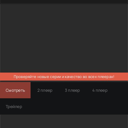
Проверяйте новые серии и качество во всех плеерах!
Смотреть
2 плеер
3 плеер
4 плеер
Трейлер