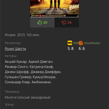
20
26
Индия, 2021, 145 мин.
Режиссер:
5.8
6.6
Рохит Шетти
Актеры:
Акшай Кумар,
Аджай Девган,
Ранвир Сингх,
Катрина Каиф,
Джеки Шрофф,
Джавед Джеффри,
Гульшан Гровер,
Кумуд Мишра,
Сикандер Кхер,
Амбхимани,
Перевод:
Многоголосый закадровый
Жанр: