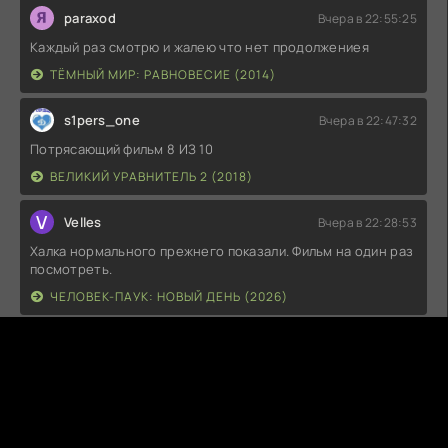
paraxod
Вчера в 22:55:25
Каждый раз смотрю и жалею что нет продолжениея
ТЁМНЫЙ МИР: РАВНОВЕСИЕ (2014)
s1pers_one
Вчера в 22:47:32
Потрясающий фильм 8 ИЗ 10
ВЕЛИКИЙ УРАВНИТЕЛЬ 2 (2018)
V
Velles
Вчера в 22:28:53
Халка нормального прежнего показали. Фильм на один раз
посмотреть.
ЧЕЛОВЕК-ПАУК: НОВЫЙ ДЕНЬ (2026)
O
OlegN
Вчера в 20:51:04
Добавьте пожалуйста торрент на скачивание всех серий
2-го сезона !
СТАВКА НА ЛЮБОВЬ (1-2 СЕЗОН)