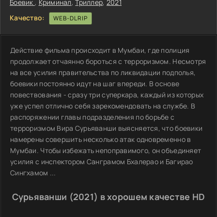
Боевик
,
Криминал
,
Триллер
,
2021
Качество:
WEB-DLRIP
Действие фильма происходит в Мумбаи, где полиция
продолжает отчаянно бороться с терроризмом. Несмотря
на все усилия правительства по ликвидации подполья,
боевики постоянно идут на шаг впереди. В основе
повествования - сразу три суперкара, каждый из которых
уже успел отлично себя зарекомендовать на службе. В
распоряжении главы подразделения по борьбе с
терроризмом Вира Сурьяванши выясняется, что боевики
намерены совершить несколько атак одновременно в
Мумбаи. Чтобы избежать непоправимого, он объединяет
усилия с инспектором Санграмом Бхалерао и Багирао
Сингхамом ...
Сурьяванши (2021) в хорошем качестве HD