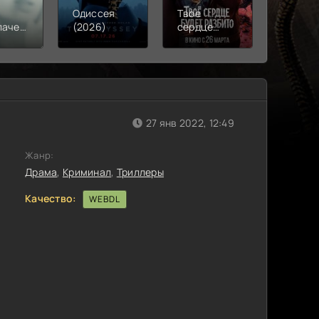
Одиссея
Твое
Моана
лачения
(2026)
сердце
(2026)
)
будет
разбито
(2026)
27 янв 2022, 12:49
Жанр:
Драма
,
Криминал
,
Триллеры
Качество:
WEBDL