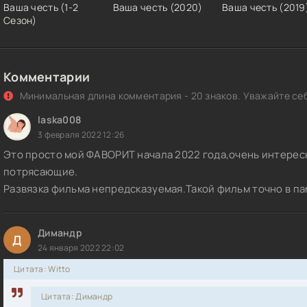
Ваша честь (1-2
Ваша честь (2020)
Ваша честь (2019
ша честь / Euer Ehren / Your Honor [S01] (2022) WEBRip | VirusePro
Сезон)
ша честь / Euer Ehren / Your Honor [S01] (2022) WEBRip 1080p | Vi
Комментарии
ша честь / Your Honor [S01] (2020) WEB-DLRip | LostFilm
Минимальная длина комментария - 20 знаков. Уважайте себ
ша честь [01-08 из 08] (2021) WEBRip 720p
laska008
3 февраля 2022 12:26
ша честь [01-08 из 08] (2021) WEBRip 1080p
Это просто мой ФАВОРИТ начала 2022 года,очень интерес
ша честь [01-08 из 08] (2021) WEBRip от Generalfilm | КПК
потрясающие.
Развязка фильма непредсказуемая.Такой фильм точно в па
ша честь / Yueo aneo / Your Honor (2024) WEB-DLRip [H.264/720p] 
рии 1-10 из 10) Мобильное телевидение
Димандр
Д
ша честь / Your Honor (2023) WEB-DLRip [H.264] (сезон 2, серии 1
24 января 2022 22:02
stFilm
Цитата: Witto
ша честь / Euer Ehren / Your Honor (2022) WEBRip (сезон 1, серии 
Цитата: Димандр
ruseProject [AD]