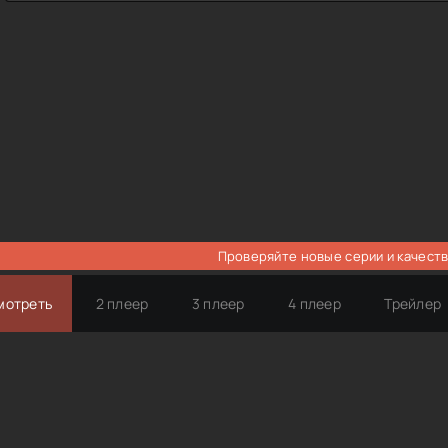
Проверяйте новые серии и качеств
мотреть
2 плеер
3 плеер
4 плеер
Трейлер