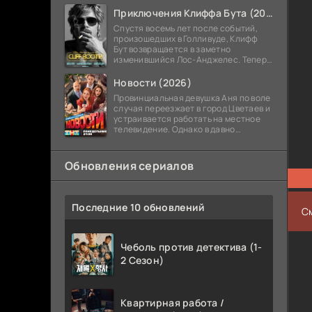
Приключения Клиффа Бута (2026)
Спустя восемь лет после событий,
произошедших в Голливуде, Клифф
Бут возвращается в заметно
изменившийся Лос-Анджелес. Теперь
он работает монтажником и остаётся
в тени голливудской студийной
Новости (2026)
системы,
Провинциальная девушка Аня по воле
случая переезжает в город Цветаев и
устраивается работать на местное
телевидение. Однако в давно
сложившемся коллективе новостного
канала новенькую никто не ждёт, и
Обновления сериалов
Последние 10 обновлений
С
Чеболь против детектива (1-
2 Сезон)
Квартирная работа /